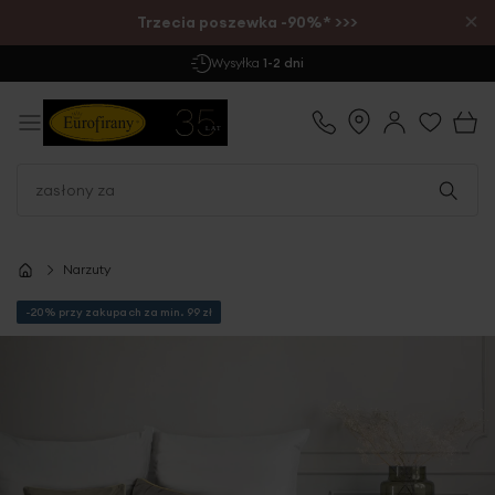
×
Trzecia poszewka -90%* >>>
Wysyłka
1-2 dni
Narzuty
-20% przy zakupach za min. 99 zł
Przejdź
na
koniec
galerii