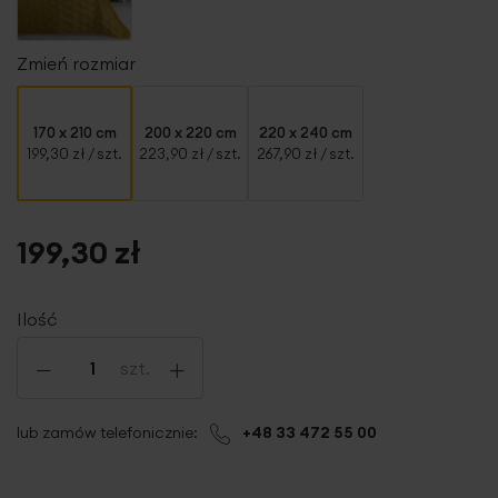
Zmień rozmiar
170 x 210 cm
200 x 220 cm
220 x 240 cm
199,30 zł
/ szt.
223,90 zł
/ szt.
267,90 zł
/ szt.
199,30 zł
Ilość
-
+
szt.
lub zamów telefonicznie:
+48 33 472 55 00