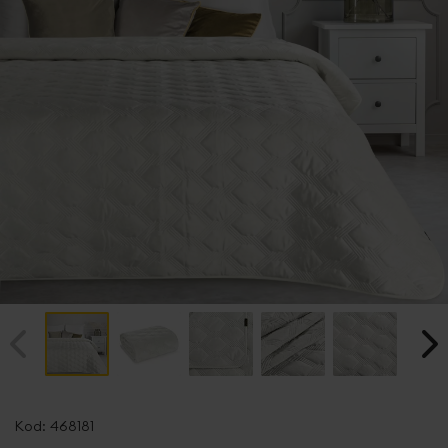
Przejdź
na
Kod:
468181
początek