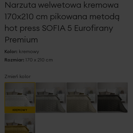
Narzuta welwetowa kremowa
galerii
170x210 cm pikowana metodą
hot press SOFIA 5 Eurofirany
Premium
Kolor:
kremowy
Rozmiar:
170 x 210 cm
Zmień kolor
KREMOWY