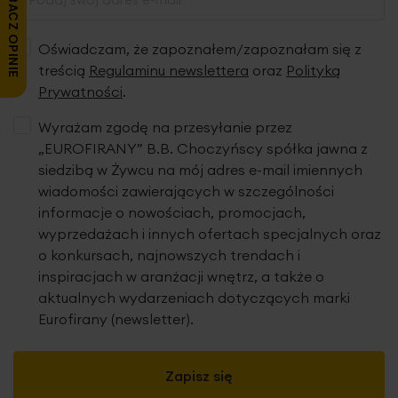
ZOBACZ OPINIE
Oświadczam, że zapoznałem/zapoznałam się z
treścią
Regulaminu newslettera
oraz
Polityką
Prywatności
.
Wyrażam zgodę na przesyłanie przez
„EUROFIRANY” B.B. Choczyńscy spółka jawna z
siedzibą w Żywcu na mój adres e-mail imiennych
wiadomości zawierających w szczególności
informacje o nowościach, promocjach,
wyprzedażach i innych ofertach specjalnych oraz
o konkursach, najnowszych trendach i
inspiracjach w aranżacji wnętrz, a także o
aktualnych wydarzeniach dotyczących marki
Eurofirany (newsletter).
Zapisz się