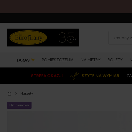
☀
POMIESZCZENIA
NA METRY
ROLETY
TARAS
STREFA OKAZJI
SZYTE NA WYMIAR
ZA
Narzuty
Hit cenowy
Przejdź
na
koniec