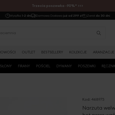
Trzecia poszewka -90%* >>>
Wysyłka
1-2 dni
Darmowa Dostawa
już od 299 zł
Zwrot
do 30 dni
NOWOŚCI
OUTLET
BESTSELLERY
KOLEKCJE
ARANŻACJE
SŁONY
FIRANY
POŚCIEL
DYWANY
POSZEWKI
RĘCZNI
Kod:
468973
Narzuta welw
hot press wzó