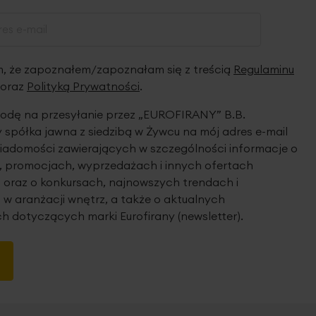
 że zapoznałem/zapoznałam się z treścią
Regulaminu
oraz
Polityką Prywatności
.
dę na przesyłanie przez „EUROFIRANY” B.B.
spółka jawna z siedzibą w Żywcu na mój adres e-mail
iadomości zawierających w szczególności informacje o
 promocjach, wyprzedażach i innych ofertach
 oraz o konkursach, najnowszych trendach i
 w aranżacji wnętrz, a także o aktualnych
h dotyczących marki Eurofirany (newsletter).