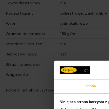
Towar dwustronny
nie
Rodzaj tkaniny
poliestrowe, z mikrofibry
Wzór
jednokolorowe
Gramatura materiału
150 g/m²
Standard Oeko-Tex
nie
Jednostka miary
szt.
Skład materiałowy
100% poliester
Waga netto
1100 g
Zgoda
Pobierz instrukcję użytkowania i bezpieczeństwa produ
Niniejsza strona korzysta z