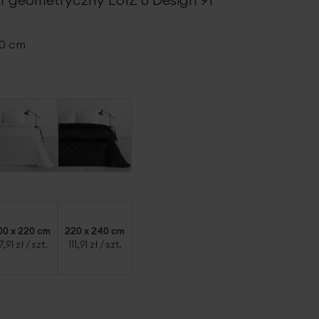
10 cm
00 x 220 cm
220 x 240 cm
7,91 zł
/ szt.
111,91 zł
/ szt.