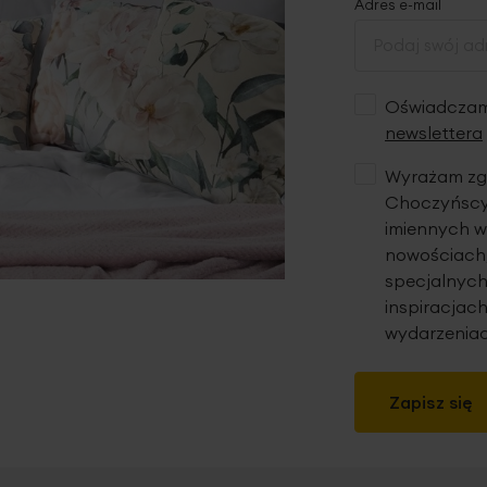
Adres e-mail
Oświadczam,
newslettera
Wyrażam zgo
Choczyńscy 
imiennych w
nowościach,
specjalnych
inspiracjach
wydarzeniac
Zapisz się