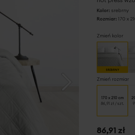
Kolor:
srebrny
Rozmiar:
170 x 2
Zmień kolor
SREBRNY
Zmień rozmiar
170 x 210 cm
2
86,91 zł
/ szt.
9
86,91 zł