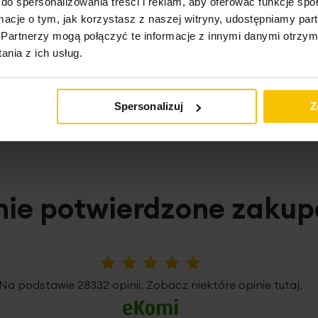
do spersonalizowania treści i reklam, aby oferować funkcje sp
ormacje o tym, jak korzystasz z naszej witryny, udostępniamy p
Partnerzy mogą połączyć te informacje z innymi danymi otrzym
nia z ich usług.
o może Cię zainteresow
Spersonalizuj
Z
nie potwierdzone zaku
5%
Na podstawie 28332 opinii. Zobacz niektóre opinie tutaj.