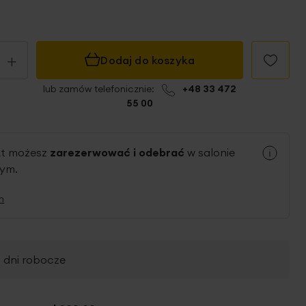
+
Dodaj do koszyka
lub zamów telefonicznie:
+48 33 472
55 00
kt możesz
zarezerwować i odebrać
w salonie
nym.
n
2 dni robocze