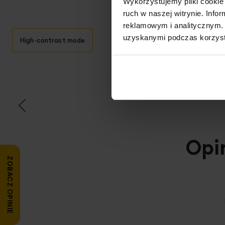
Wykorzystujemy pliki cookie 
ruch w naszej witrynie. Inf
reklamowym i analitycznym. 
uzyskanymi podczas korzysta
High-contrast mode
T
Opi
ZOBACZ OPINIE