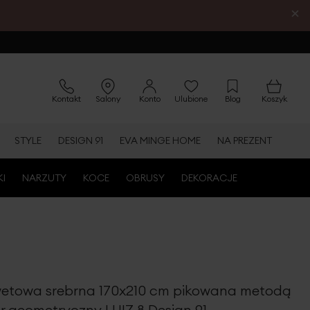
×
Kontakt
Salony
Konto
Ulubione
Blog
Koszyk
STYLE
DESIGN 91
EVA MINGE HOME
NA PREZENT
KI
NARZUTY
KOCE
OBRUSY
DEKORACJE
etowa srebrna 170x210 cm pikowana metodą
r geometryczny LUIZ 8 Design 91