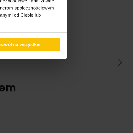
ołecznościowe i analizować
artnerom społecznościowym,
anymi od Ciebie lub
ać
ezwól na wszystkie
pem