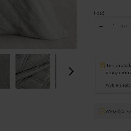
Ilość
-
szt.
Ten produ
stacjonar
Wybierz salo
Wysyłka 1-