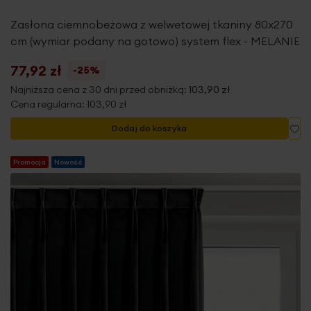
Zasłona ciemnobeżowa z welwetowej tkaniny 80x270
cm (wymiar podany na gotowo) system flex - MELANIE
77,92 zł
-25%
Najniższa cena z 30 dni przed obniżką:
103,90 zł
Cena regularna:
103,90 zł
Do
Dodaj do koszyka
Promocja
Nowość