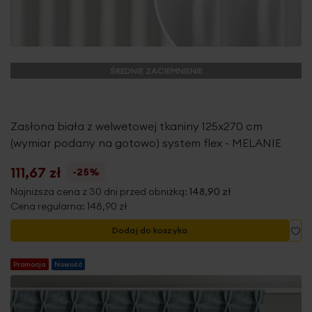
ŚREDNIE ZACIEMNIENIE
Zasłona biała z welwetowej tkaniny 125x270 cm
(wymiar podany na gotowo) system flex - MELANIE
111,67 zł
-25%
Najniższa cena z 30 dni przed obniżką:
148,90 zł
Cena regularna:
148,90 zł
Do
Dodaj do koszyka
Promocja
Nowość