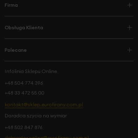
Firma
Obsługa Klienta
Polecane
Infolinia Sklepu Online
+48 504 774 396
+48 33 472 55 00
kontakt@sklep.eurofirany.com.pl
Doradca szycia na wymiar
+48 502 847 876
dekorator.online@eurofirany.com.pl