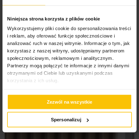
Zasłona beżowa z welwetowej tkaniny 125x270 cm
(wymiar podany na gotowo) system flex - MELANIE
Niniejsza strona korzysta z plików cookie
Wykorzystujemy pliki cookie do spersonalizowania treści
111,67 zł
-25%
i reklam, aby oferować funkcje społecznościowe i
Najniższa cena z 30 dni przed obniżką:
148,90 zł
analizować ruch w naszej witrynie. Informacje o tym, jak
Cena regularna:
148,90 zł
korzystasz z naszej witryny, udostępniamy partnerom
Do
Dodaj do koszyka
społecznościowym, reklamowym i analitycznym.
Partnerzy mogą połączyć te informacje z innymi danymi
Promocja
Nowość
otrzymanymi od Ciebie lub uzyskanymi podczas
korzystania z ich usług.
Zezwól na wszystkie
Spersonalizuj