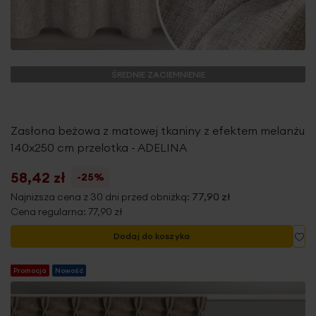
ŚREDNIE ZACIEMNIENIE
Zasłona beżowa z matowej tkaniny z efektem melanżu
140x250 cm przelotka - ADELINA
58,42 zł
-25%
Najniższa cena z 30 dni przed obniżką:
77,90 zł
Cena regularna:
77,90 zł
Do
Dodaj do koszyka
Promocja
Nowość