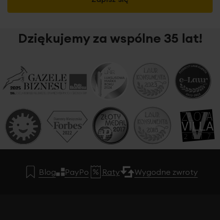
Dziękujemy za wspólne 35 lat!
Blog
PayPo
Raty
Wygodne zwroty