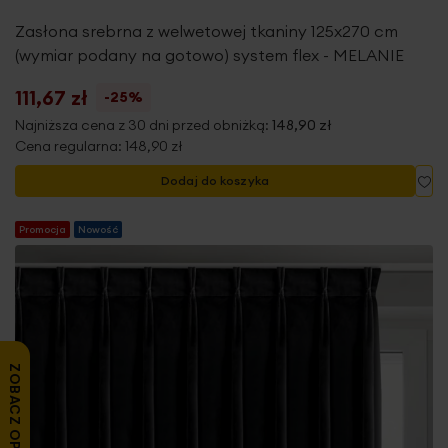
Zasłona srebrna z welwetowej tkaniny 125x270 cm
(wymiar podany na gotowo) system flex - MELANIE
111,67 zł
-25%
Najniższa cena z 30 dni przed obniżką:
148,90 zł
Cena regularna:
148,90 zł
Do
Dodaj do koszyka
Promocja
Nowość
ZOBACZ OPINIE