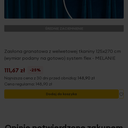
ŚREDNIE ZACIEMNIENIE
Zasłona granatowa z welwetowej tkaniny 125x270 cm
(wymiar podany na gotowo) system flex - MELANIE
111,67 zł
-25%
Najniższa cena z 30 dni przed obniżką:
148,90 zł
Cena regularna:
148,90 zł
Do
Dodaj do koszyka
Opinie potwierdzone zakupem