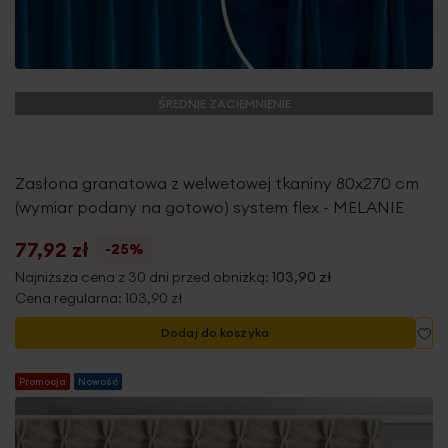
ŚREDNIE ZACIEMNIENIE
Zasłona granatowa z welwetowej tkaniny 80x270 cm
(wymiar podany na gotowo) system flex - MELANIE
77,92 zł
-25%
Najniższa cena z 30 dni przed obniżką:
103,90 zł
Cena regularna:
103,90 zł
Do
Dodaj do koszyka
Promocja
Nowość