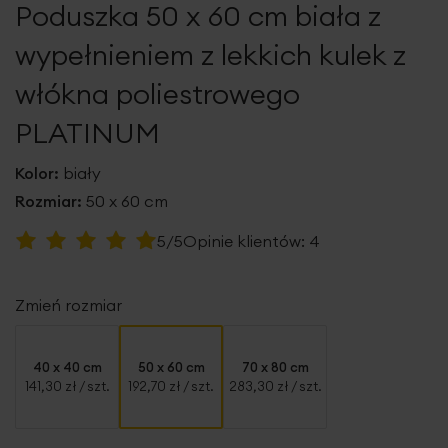
Poduszka 50 x 60 cm biała z
galerii
wypełnieniem z lekkich kulek z
włókna poliestrowego
PLATINUM
Kolor:
biały
Rozmiar:
50 x 60 cm
Ocena:
5/5
Opinie klientów:
4
100
100
% of
Zmień rozmiar
40 x 40 cm
50 x 60 cm
70 x 80 cm
141,30 zł
/ szt.
192,70 zł
/ szt.
283,30 zł
/ szt.