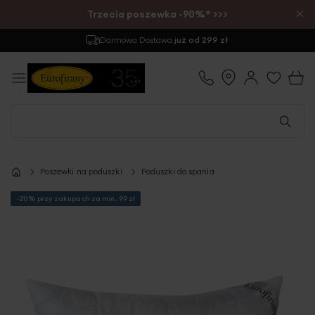
×
Trzecia poszewka -90%* >>>
Darmowa Dostawa
już od 299 zł
Poszewki na poduszki
Poduszki do spania
-20% przy zakupach za min. 99 zł
Przejdź
na
koniec
galerii