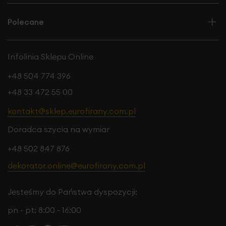
Polecane
Infolinia Sklepu Online
+48 504 774 396
+48 33 472 55 00
kontakt@sklep.eurofirany.com.pl
Doradca szycia na wymiar
+48 502 847 876
dekorator.online@eurofirany.com.pl
Jesteśmy do Państwa dyspozycji:
pn - pt: 8:00 - 16:00