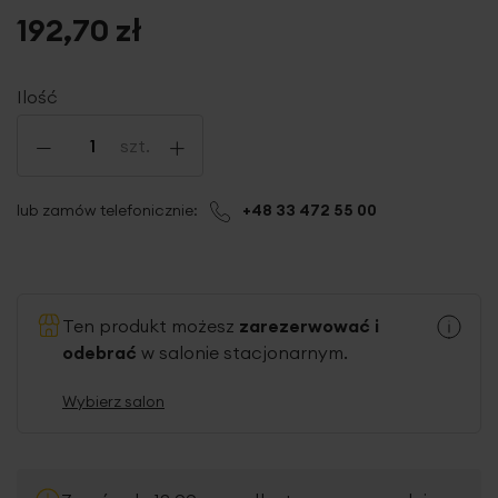
192,70 zł
Ilość
-
+
szt.
lub zamów telefonicznie:
+48 33 472 55 00
Ten produkt możesz
zarezerwować i
odebrać
w salonie stacjonarnym.
Wybierz salon