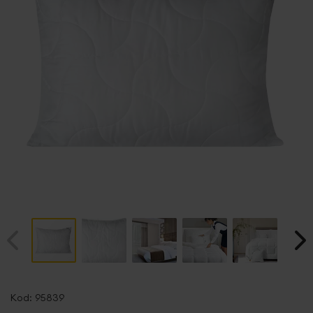
Przejdź
na
Kod:
95839
początek