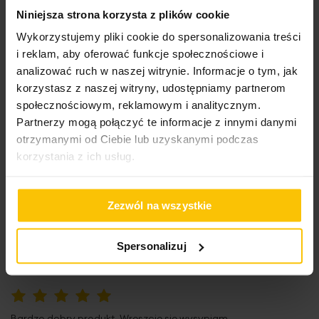
Niniejsza strona korzysta z plików cookie
100%
Wykorzystujemy pliki cookie do spersonalizowania treści
Poduszka bardzo dobrej jakości, porządnie wypchana, dość
i reklam, aby oferować funkcje społecznościowe i
wysoka do spania. Jak ktoś wcześniej spał na wysłużonych
poduszkach, może potrzebować czasu do przyzwyczajenia się
analizować ruch w naszej witrynie. Informacje o tym, jak
do tej. Wnętrze nie przemieszcza się, ma dodatkową poszewkę,
korzystasz z naszej witryny, udostępniamy partnerom
którą można zdjąć do p
społecznościowym, reklamowym i analitycznym.
Partnerzy mogą połączyć te informacje z innymi danymi
Wysłany na
26.06.2024
otrzymanymi od Ciebie lub uzyskanymi podczas
korzystania z ich usług.
100%
Poduszka świetna. Dobrym rozwiązaniem jest możliwość
Zezwól na wszystkie
regulacji wysokości, przez wyciąganie części wkładu. Bardzo
wygodna, przytulna i miękka
Spersonalizuj
Wysłany na
08.02.2022
100%
Bardzo dobry produkt. Wreszcie się wysypiam