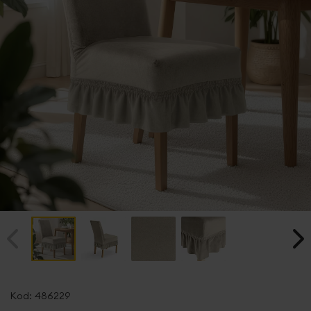
Przejdź
na
Kod:
486229
początek