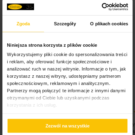
Jednostka miary
szt.
Dolną część pokrowca zdobi
ozdobna falbanka
, która
wprowadza dekoracyjny, lekko romantyczny akcent i
Skład materiałowy
100% poliester
elegancko wykańcza całość. Pokrowiec starannie otula
Zgoda
Szczegóły
O plikach cookies
siedzisko oraz oparcie krzesła, tworząc spójną i
Waga netto
200 g
estetyczną formę, idealną do jadalni, salonu lub strefy
dziennej.
Opinie potwierdzone zakupem
Niniejsza strona korzysta z plików cookie
Pobierz instrukcję użytkowania i bezpieczeństwa produktu
To doskonałe rozwiązanie dla osób, które chcą szybko
odświeżyć wygląd krzeseł, jednocześnie chroniąc je przed
Wykorzystujemy pliki cookie do spersonalizowania treści
zabrudzeniami i śladami użytkowania.
i reklam, aby oferować funkcje społecznościowe i
5%
analizować ruch w naszej witrynie. Informacje o tym, jak
Na podstawie 28332 opinii. Zobacz niektóre opinie
Cechy produktu:
korzystasz z naszej witryny, udostępniamy partnerom
tutaj.
Rodzaj:
pokrowiec na krzesło
społecznościowym, reklamowym i analitycznym.
Materiał:
miękka tkanina welwetowa
Partnerzy mogą połączyć te informacje z innymi danymi
Wykończenie:
dekoracyjna falbanka
otrzymanymi od Ciebie lub uzyskanymi podczas
Struktura:
gładka, aksamitna, przyjemna w dotyku
korzystania z ich usług.
Dopasowanie:
obejmuje siedzisko i oparcie
100%
100%
Styl:
elegancki z romantycznym akcentem
WSZYSTKO SPRAWNIE SZYBKA
Nie pierwsz
Zezwól na wszystkie
Funkcja ochronna i dekoracyjna
DOSTAWA POLECAM
Państwa Je