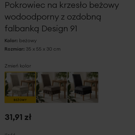
Pokrowiec na krzesło beżowy
galerii
wodoodporny z ozdobną
falbanką Design 91
Kolor:
beżowy
Rozmiar:
35 x 55 x 30 cm
Zmień kolor
BEŻOWY
31,91 zł
Ilość