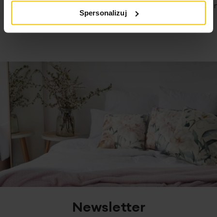
Nie traćcie 
Idealny do jadalni, salonu i kuchni
07-08-2026
Spersonalizuj
07-08-2026
Dane techniczne:
Skład: 95% poliester, 5% elastan
2
Gramatura: 200 g/m
Newsletter