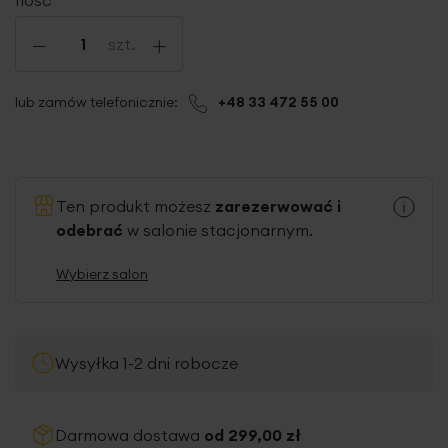
-
+
szt.
lub zamów telefonicznie:
+48 33 472 55 00
Ten produkt możesz
zarezerwować i
odebrać
w salonie stacjonarnym.
Wybierz salon
Wysyłka 1-2 dni robocze
Darmowa dostawa
od 299,00 zł