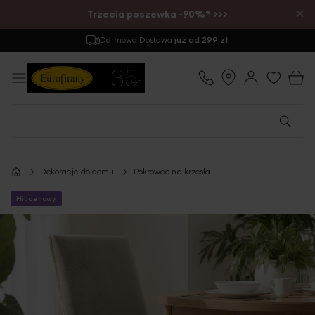
×
Trzecia poszewka -90%* >>>
Darmowa Dostawa
już od 299 zł
Dekoracje do domu
Pokrowce na krzesła
Hit cenowy
Przejdź
na
koniec
galerii