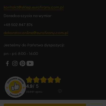
kontakt@sklep.eurofirany.com.pl
Doradca szycia na wymiar
+48 502 847 876
dekorator.online@eurofirany.com.pl
Jesteśmy do Państwa dyspozycji:
pn - pt: 8:00 - 16:00
4.9
/ 5
35891
opinii