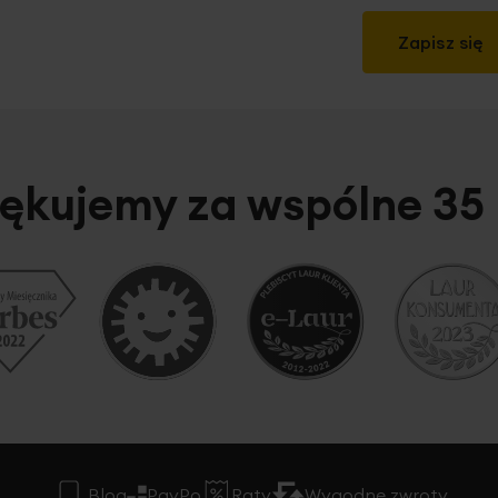
Zapisz się
ękujemy za wspólne 35 
Blog
PayPo
Raty
Wygodne zwroty