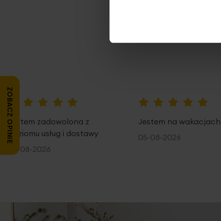
ZOBACZ OPINIE
100%
100%
Jestem zadowolona z
Jestem na wakacjach
poziomu usług i dostawy
05-08-2026
05-08-2026