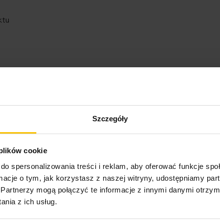
ktu
Szczegóły
o może Cię zainteresow
 plików cookie
do spersonalizowania treści i reklam, aby oferować funkcje sp
ormacje o tym, jak korzystasz z naszej witryny, udostępniamy p
Partnerzy mogą połączyć te informacje z innymi danymi otrzym
nia z ich usług.
nie potwierdzone zaku