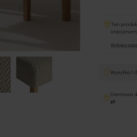
Ten produ
stacjonar
Wybierz salo
Wysyłka 1-
Darmowa 
zł