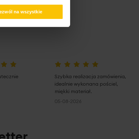
ezwól na wszystkie
100%
utecznie
Szybka realizacja zamówienia,
idealnie wykonana pościel,
miękki materiał.
05-08-2026
etter