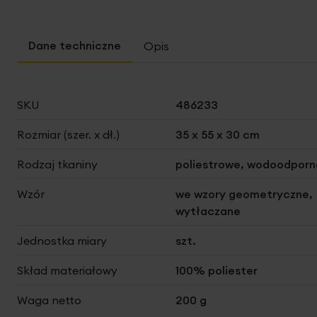
Opis
Więcej
SKU
486233
informacji
Rozmiar (szer. x dł.)
35 x 55 x 30 cm
Rodzaj tkaniny
poliestrowe, wodoodporn
Wzór
we wzory geometryczne,
wytłaczane
Jednostka miary
szt.
Skład materiałowy
100% poliester
Waga netto
200 g