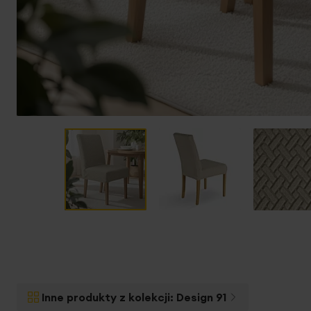
Przejdź
na
początek
galerii
Inne produkty z kolekcji:
Design 91