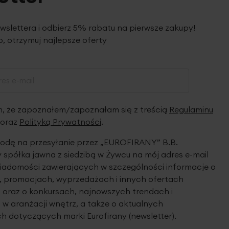
ewslettera i odbierz 5% rabatu na pierwsze zakupy!
, otrzymuj najlepsze oferty
 że zapoznałem/zapoznałam się z treścią
Regulaminu
oraz
Polityką Prywatności
.
dę na przesyłanie przez „EUROFIRANY” B.B.
spółka jawna z siedzibą w Żywcu na mój adres e-mail
iadomości zawierających w szczególności informacje o
 promocjach, wyprzedażach i innych ofertach
 oraz o konkursach, najnowszych trendach i
 w aranżacji wnętrz, a także o aktualnych
h dotyczących marki Eurofirany (newsletter).