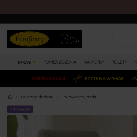
☀
POMIESZCZENIA
NA METRY
ROLETY
TARAS
STREFA OKAZJI
SZYTE NA WYMIAR
ZA
Dekoracje do domu
Pokrowce na krzesła
Hit cenowy
Przejdź
na
koniec