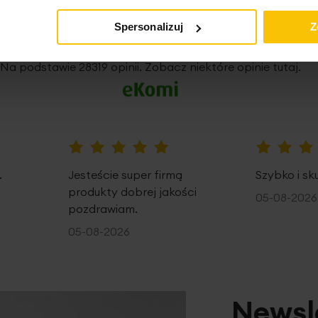
Spersonalizuj
Z
5%
Na podstawie 28319 opinii. Zobacz niektóre opinie tutaj.
100%
100%
.
Jesteście super firmą
Szybko i sk
produkty dobrej jakości
05-08-2026
pozdrawiam.
05-08-2026
Newsl