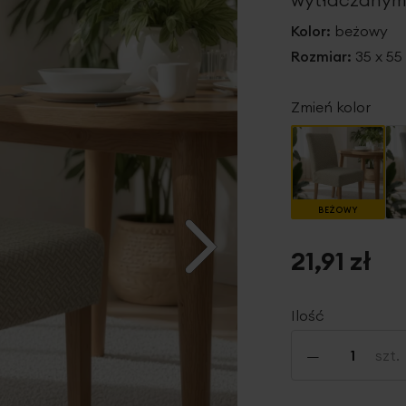
Kolor:
beżowy
Rozmiar:
35 x 55
Zmień kolor
BEŻOWY
21,91 zł
Ilość
-
szt.