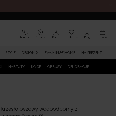
×
Kontakt
Salony
Konto
Ulubione
Blog
Koszyk
STYLE
DESIGN 91
EVA MINGE HOME
NA PREZENT
KI
NARZUTY
KOCE
OBRUSY
DEKORACJE
 krzesło beżowy wodoodporny z
wzorem Design 91