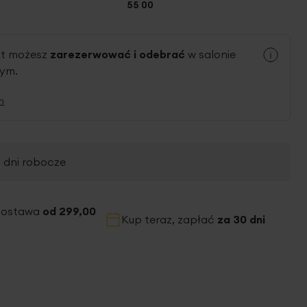
55 00
kt możesz
zarezerwować i odebrać
w salonie
nym.
n
2 dni robocze
dostawa
od 299,00
Kup teraz, zapłać
za 30 dni