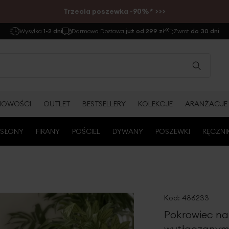
Trzecia poszewka -90%* >>>
Wysyłka
1-2 dni
Darmowa Dostawa
już od 299 zł
Zwrot
do 30 dni
NOWOŚCI
OUTLET
BESTSELLERY
KOLEKCJE
ARANŻACJE
SŁONY
FIRANY
POŚCIEL
DYWANY
POSZEWKI
RĘCZNI
Kod:
486233
Pokrowiec na
wytłaczanym 