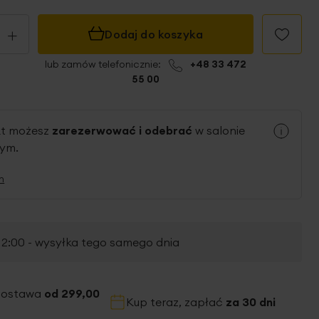
+
Dodaj do koszyka
lub zamów telefonicznie:
+48 33 472
55 00
kt możesz
zarezerwować i odebrać
w salonie
nym.
n
2:00 - wysyłka tego samego dnia
dostawa
od 299,00
Kup teraz, zapłać
za 30 dni