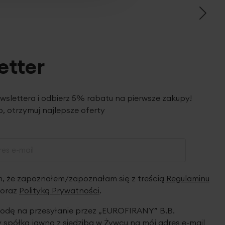
etter
ewslettera i odbierz 5% rabatu na pierwsze zakupy!
, otrzymuj najlepsze oferty
 że zapoznałem/zapoznałam się z treścią
Regulaminu
oraz
Polityką Prywatności
.
dę na przesyłanie przez „EUROFIRANY” B.B.
spółka jawna z siedzibą w Żywcu na mój adres e-mail