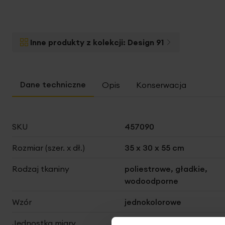
Inne produkty z kolekcji:
Design 91
Opis
Konserwacja
Więcej
SKU
457090
informacji
Rozmiar (szer. x dł.)
35 x 30 x 55 cm
Rodzaj tkaniny
poliestrowe, gładkie,
wodoodporne
Wzór
jednokolorowe
Jednostka miary
szt.