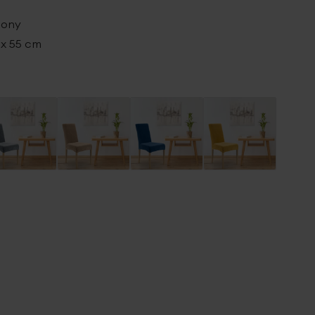
lony
 x 55 cm