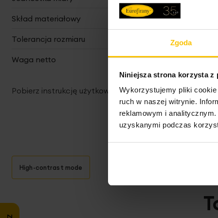
Skład materiałowy
95% poliester, 5% elasta
Tolerancja rozmiaru
3%
Zgoda
Waga netto
200 g
Niniejsza strona korzysta z
Pobierz instrukcję użytkowania i bezpieczeństwa produ
Wykorzystujemy pliki cookie 
ruch w naszej witrynie. Inf
reklamowym i analitycznym. 
uzyskanymi podczas korzysta
High-contrast mode
T