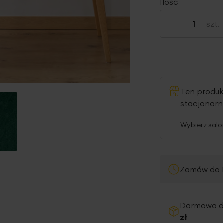
Ilość
-
szt.
Ten produ
stacjonar
Wybierz salo
Zamów do 1
Darmowa 
zł