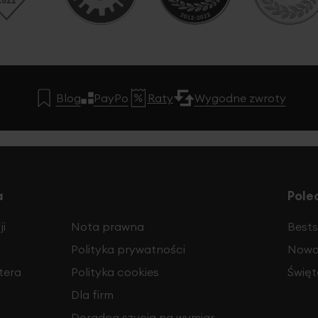
Blog
PayPo
Raty
Wygodne zwroty
a
Pole
i
Nota prawna
Bests
Polityka prywatności
Nowo
tera
Polityka cookies
Święt
Dla firm
Doradca szycia na wymiar