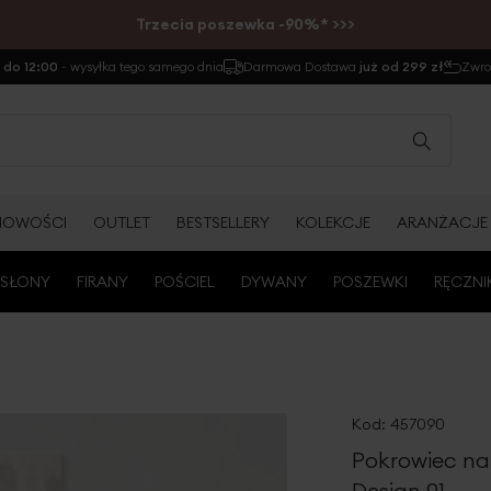
Trzecia poszewka -90%* >>>
do 12:00
- wysyłka tego samego dnia
Darmowa Dostawa
już od 299 zł
Zwr
NOWOŚCI
OUTLET
BESTSELLERY
KOLEKCJE
ARANŻACJE
SŁONY
FIRANY
POŚCIEL
DYWANY
POSZEWKI
RĘCZNI
Kod:
457090
Pokrowiec na
Design 91