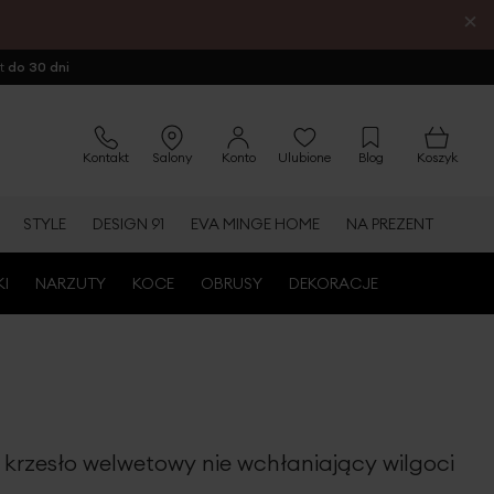
×
ot
do 30 dni
Kontakt
Salony
Konto
Ulubione
Blog
Koszyk
STYLE
DESIGN 91
EVA MINGE HOME
NA PREZENT
KI
NARZUTY
KOCE
OBRUSY
DEKORACJE
 krzesło welwetowy nie wchłaniający wilgoci