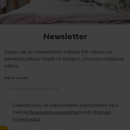
poszwę na kołdrę: 160 x 200 cm - 1 szt.
poszewkę na poduszkę: 70 x 80 cm - 2 szt.
skład: 100% bawełna - makosatyna
2
gramatura: 130 g/m
Newsletter
Zapisz się do newslettera i odbierz 5% rabatu na
pierwsze zakupy! Bądź na bieżąco, otrzymuj najlepsze
oferty
Adres e-mail
Oświadczam, że zapoznałem/zapoznałam się z
treścią
Regulaminu newslettera
oraz
Polityką
Prywatności
.