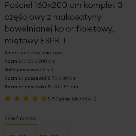
Pościel 160x200 cm komplet 3
galerii
częściowy z makosatyny
bawełnianej kolor fioletowy,
miętowy ESPRIT
Kolor:
fioletowy, miętowy
Rozmiar:
160 x 200 cm
Ilość poszewek:
2 szt.
Rozmiar poszewki 1:
70 x 80 cm
Rozmiar poszewki 2:
70 x 80 cm
Ocena:
5/5
Opinie klientów:
2
100
100
% of
Zmień rozmiar