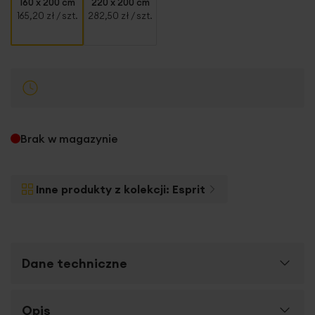
160 x 200 cm
220 x 200 cm
165,20 zł
/ szt.
282,50 zł
/ szt.
Brak w magazynie
Inne produkty z kolekcji:
Esprit
Dane techniczne
Więcej
Opis
SKU
431621