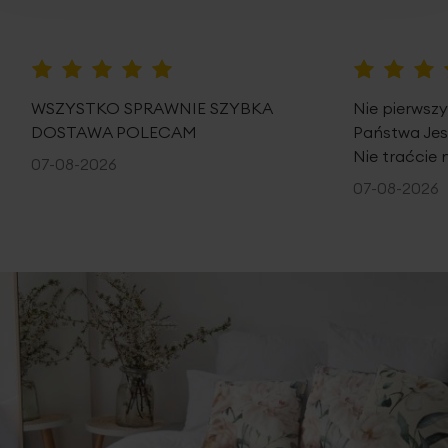
poszwę na kołdrę: 220 x 200 cm - 1 szt.
poszewki na poduszki: 70 x 80 cm - 2 szt.
skład: 100% bawełna - satyna
2
gramatura: 125 g/m
100%
100%
WSZYSTKO SPRAWNIE SZYBKA
Nie pierwsz
DOSTAWA POLECAM
Państwa Je
Nie traćcie 
07-08-2026
07-08-2026