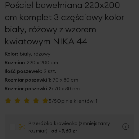
Pościel bawełniana 220x200
galerii
cm komplet 3 częściowy kolor
biały, różowy z wzorem
kwiatowym NIKA 44
Kolor:
biały, różowy
Rozmiar:
220 x 200 cm
Ilość poszewek:
2 szt.
Rozmiar poszewki 1:
70 x 80 cm
Rozmiar poszewki 2:
70 x 80 cm
Ocena:
5/5
Opinie klientów:
1
100
100
% of
Przeróbka krawiecka (zmniejszamy
rozmiar)
od +
9,60 zł