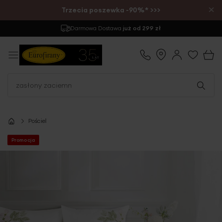
×
Trzecia poszewka -90%* >>>
Zwrot
do 30 dni
Pościel
Promocja
Przejdź
na
koniec
galerii