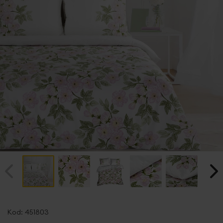
Przejdź
na
Kod:
451803
początek