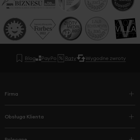
Blog
PayPo
Raty
Wygodne zwroty
Firma
Obsługa Klienta
Polecane