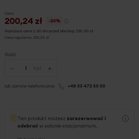
Cena
200,24 zł
-20%
Najniższa cena z 30 dni przed obniżką:
250,30 zł
Cena regularna:
250,30 zł
Ilość
-
+
kpl.
lub zamów telefonicznie:
+48 33 472 55 00
Ten produkt możesz
zarezerwować i
odebrać
w salonie stacjonarnym.