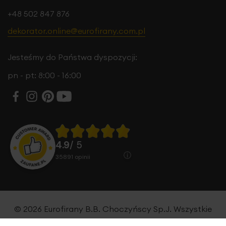
+48 502 847 876
dekorator.online@eurofirany.com.pl
Jesteśmy do Państwa dyspozycji:
pn - pt: 8:00 - 16:00
4.9
/ 5
35891
opinii
© 2026 Eurofirany B.B. Choczyńscy Sp.J. Wszystkie
prawa zastrzeżone.