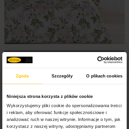
100% BAWEŁNY
Zgoda
Szczegóły
O plikach cookies
Pościel bawełniana 220x200 cm komplet 3 częściowy
kolor biały, różowy z wzorem kwiatowym NIKA 44
200,24 zł
-20%
Niniejsza strona korzysta z plików cookie
Najniższa cena z 30 dni przed obniżką:
250,30 zł
Wykorzystujemy pliki cookie do spersonalizowania treści
Cena regularna:
250,30 zł
i reklam, aby oferować funkcje społecznościowe i
Do
analizować ruch w naszej witrynie. Informacje o tym, jak
Dodaj do koszyka
korzystasz z naszej witryny, udostępniamy partnerom