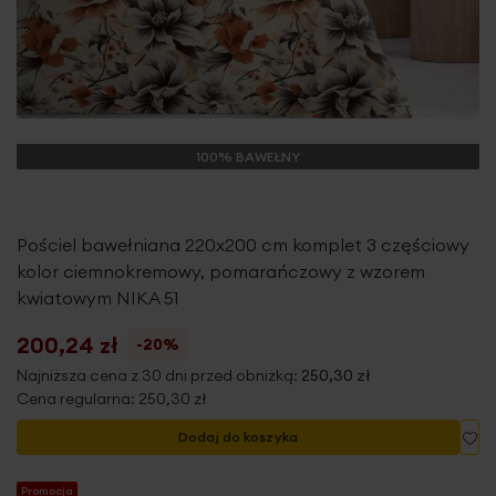
100% BAWEŁNY
Pościel bawełniana 220x200 cm komplet 3 częściowy
kolor ciemnokremowy, pomarańczowy z wzorem
kwiatowym NIKA 51
200,24 zł
-20%
Najniższa cena z 30 dni przed obniżką:
250,30 zł
Cena regularna:
250,30 zł
Do
Dodaj do koszyka
Promocja