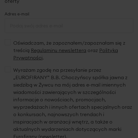
oferty
Adres e-mail
Oświadczam, że zapoznałem/zapoznałam się z
treścią
Regulaminu newslettera
oraz
Polityką
Prywatności
.
Wyrażam zgodę na przesyłanie przez
„EUROFIRANY” B.B. Choczyńscy spółka jawna z
siedzibą w Żywcu na mój adres e-mail imiennych
wiadomości zawierających w szczególności
informacje o nowościach, promocjach,
wyprzedażach i innych ofertach specjalnych oraz
o konkursach, najnowszych trendach i
inspiracjach w aranżacji wnętrz, a także o
aktualnych wydarzeniach dotyczących marki
Eurofirany (newsletter).