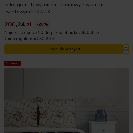
kolor granatowy, ciemnokremowy z wzorem
kwiatowym NIKA 48
200,24 zł
-20%
Najniższa cena z 30 dni przed obniżką:
250,30 zł
Cena regularna:
250,30 zł
Do
Dodaj do koszyka
Promocja