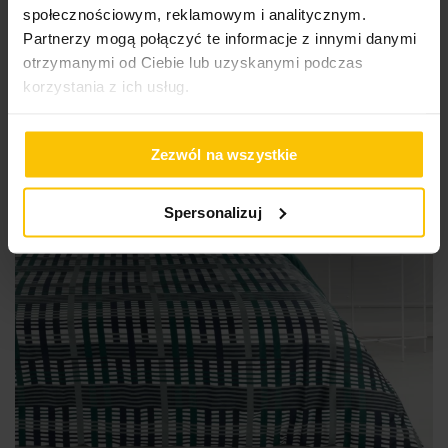
społecznościowym, reklamowym i analitycznym.
Promocja
Partnerzy mogą połączyć te informacje z innymi danymi
otrzymanymi od Ciebie lub uzyskanymi podczas
korzystania z ich usług.
Zezwól na wszystkie
Spersonalizuj