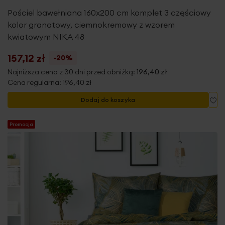
Pościel bawełniana 160x200 cm komplet 3 częściowy
kolor granatowy, ciemnokremowy z wzorem
kwiatowym NIKA 48
157,12 zł
-20%
Najniższa cena z 30 dni przed obniżką:
196,40 zł
Cena regularna:
196,40 zł
Do
Dodaj do koszyka
Promocja