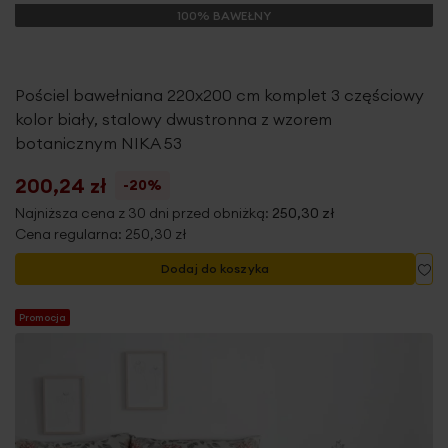
100% BAWEŁNY
Pościel bawełniana 220x200 cm komplet 3 częściowy
kolor biały, stalowy dwustronna z wzorem
botanicznym NIKA 53
200,24 zł
-20%
Najniższa cena z 30 dni przed obniżką:
250,30 zł
Cena regularna:
250,30 zł
Do
Dodaj do koszyka
Promocja