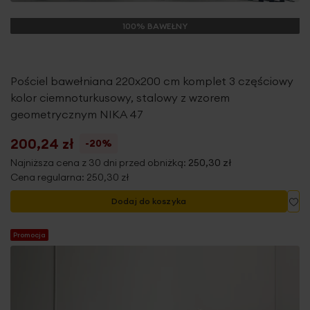
100% BAWEŁNY
Pościel bawełniana 220x200 cm komplet 3 częściowy
kolor ciemnoturkusowy, stalowy z wzorem
geometrycznym NIKA 47
200,24 zł
-20%
Najniższa cena z 30 dni przed obniżką:
250,30 zł
Cena regularna:
250,30 zł
Do
Dodaj do koszyka
Promocja