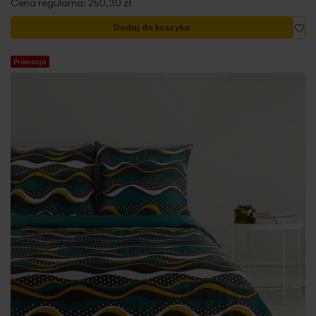
Cena regularna:
250,30 zł
Do
Dodaj do koszyka
Promocja