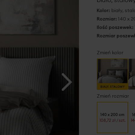
Kolor:
biały, sta
Rozmiar:
140 x 
Ilość poszewek:
Rozmiar poszew
Zmień kolor
BIAŁY, STALOWY
Zmień rozmiar
140 x 200 cm
1
108,72 zł
/ szt.
14