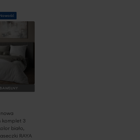
Nowość
 BAWEŁNY
tynowa
 komplet 3
olor biało,
paseczki RAYA