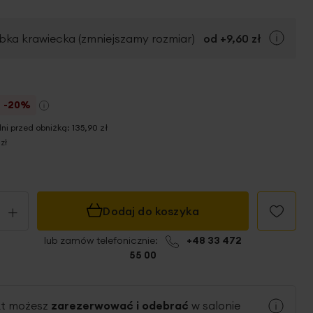
bka krawiecka (zmniejszamy rozmiar)
od +
9,60 zł
-20%
dni przed obniżką:
135,90 zł
zł
+
Dodaj do koszyka
lub zamów telefonicznie:
+48 33 472
55 00
kt możesz
zarezerwować i odebrać
w salonie