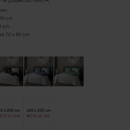
lowy
200 cm
1 szt.
ki:
70 x 80 cm
60 x 200 cm
220 x 200 cm
4,72 zł
/ szt.
167,92 zł
/ szt.