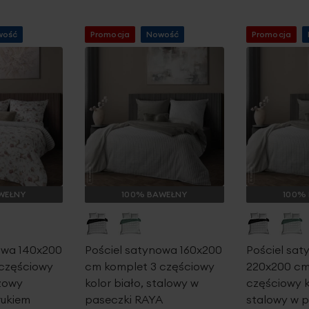
wość
Promocja
Nowość
Promocja
WEŁNY
100% BAWEŁNY
100%
owa 140x200
Pościel satynowa 160x200
Pościel sa
 częściowy
cm komplet 3 częściowy
220x200 cm
óżowy
kolor biało, stalowy w
częściowy k
rukiem
paseczki RAYA
stalowy w 