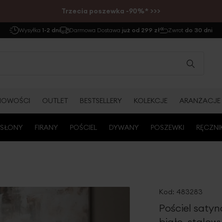
Trzecia poszewka -90%* >>>
Wysyłka
1-2 dni
Darmowa Dostawa
już od 299 zł
Zwrot
do 30 dni
NOWOŚCI
OUTLET
BESTSELLERY
KOLEKCJE
ARANŻACJE
SŁONY
FIRANY
POŚCIEL
DYWANY
POSZEWKI
RĘCZNI
Kod:
483283
Pościel saty
biało, stalo