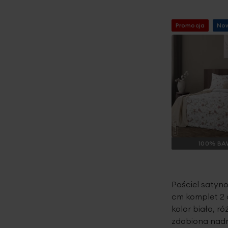
Promocja
No
100% BA
Pościel satyn
cm komplet 2
kolor biało, r
zdobiona nad