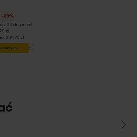
-20%
a z 30 dni przed
90 zł
na:
209,90 zł
Dodaj
o koszyka
do
listy
życzeń
ać