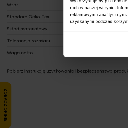
Wykorzystujemy pliki cookie 
Wzór
w pasy
ruch w naszej witrynie. Inf
reklamowym i analitycznym. 
Standard Oeko-Tex
tak
uzyskanymi podczas korzysta
Skład materiałowy
satyna, 100% bawełna
Tolerancja rozmiaru
3%
Waga netto
1100 g
Pobierz instrukcję użytkowania i bezpieczeństwa produ
ZOBACZ OPINIE