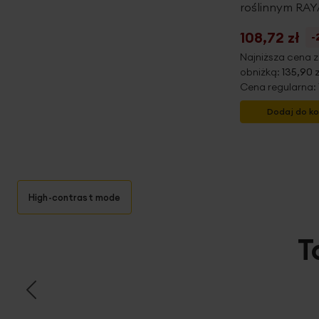
roślinnym RAY
108,72 zł
-
Najniższa cena z
obniżką:
135,90 
Cena regularna:
Dodaj do k
High-contrast mode
T