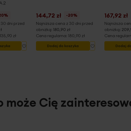
A 2
144,72 zł
167,92 zł
20%
-20%
 30 dni przed
Najniższa cena z 30 dni przed
Najniższa cen
zł
obniżką:
180,90 zł
obniżką:
209,
135,90 zł
Cena regularna:
180,90 zł
Cena regular
Dodaj
Dodaj
oszyka
Dodaj do koszyka
Dodaj d
do
do
listy
listy
życzeń
życzeń
o może Cię zainteresow