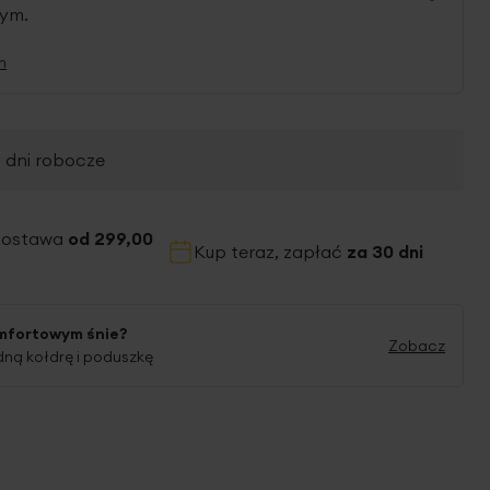
nym.
n
2 dni robocze
dostawa
od 299,00
Kup teraz, zapłać
za 30 dni
mfortowym śnie?
Zobacz
ną kołdrę i poduszkę