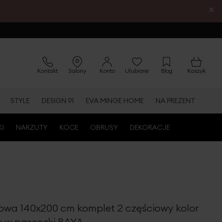
×
Kontakt
Salony
Konto
Ulubione
Blog
Koszyk
STYLE
DESIGN 91
EVA MINGE HOME
NA PREZENT
KI
NARZUTY
KOCE
OBRUSY
DEKORACJE
nowa 140x200 cm komplet 2 częściowy kolor
wy w paseczki RAYA