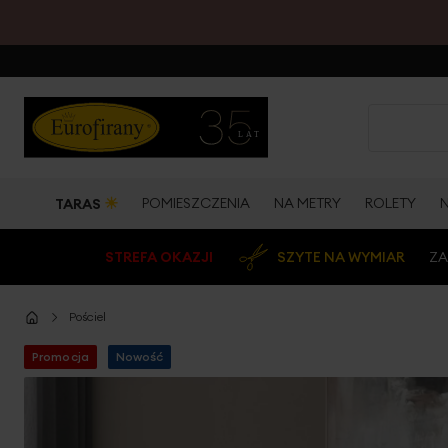
☀
POMIESZCZENIA
NA METRY
ROLETY
TARAS
STREFA OKAZJI
SZYTE NA WYMIAR
ZA
Pościel
Promocja
Nowość
Przejdź
na
koniec