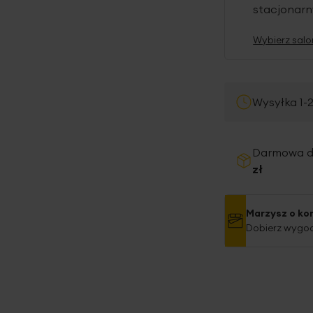
stacjonar
Wybierz salo
Wysyłka 1-
Darmowa 
zł
Marzysz o ko
Dobierz wygod