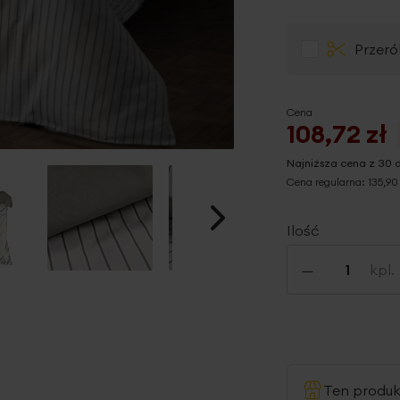
Przeró
Cena
108,72 zł
Najniższa cena z 30 
Cena regularna:
135,90 
Ilość
-
kpl.
Ten produ