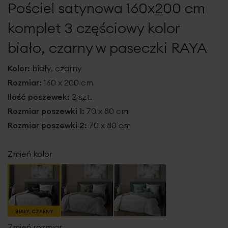
Pościel satynowa 160x200 cm
galerii
komplet 3 częściowy kolor
biało, czarny w paseczki RAYA
Kolor:
biały, czarny
Rozmiar:
160 x 200 cm
Ilość poszewek:
2 szt.
Rozmiar poszewki 1:
70 x 80 cm
Rozmiar poszewki 2:
70 x 80 cm
Zmień kolor
BIAŁY, CZARNY
Zmień rozmiar