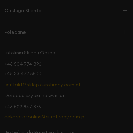
Obsługa Klienta
Polecane
Infolinia Sklepu Online
+48 504 774 396
+48 33 472 55 00
kontakt@sklep.eurofirany.com.pl
Doradca szycia na wymiar
+48 502 847 876
dekorator.online@eurofirany.com.pl
Jesteśmy do Państwa dyspozycji: