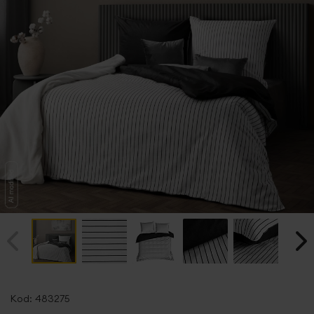
Przejdź
na
Kod:
483275
początek