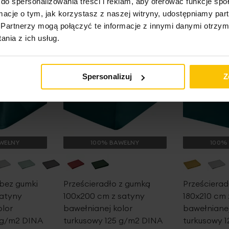
do spersonalizowania treści i reklam, aby oferować funkcje sp
ormacje o tym, jak korzystasz z naszej witryny, udostępniamy p
Promocja
Promocja
Partnerzy mogą połączyć te informacje z innymi danymi otrzym
nia z ich usług.
Spersonalizuj
Z
WEŁNY
100% BAWEŁNY
100%
 bez gumki
Prześcieradło z gumką
Prześcierad
satyny
100x200 cm z satyny
180x210 cm 
olor
bawełnianej kolor
bawełnianej
 g/m2 DINA
turkusowy 125 g/m2 DINA
turkusowy 