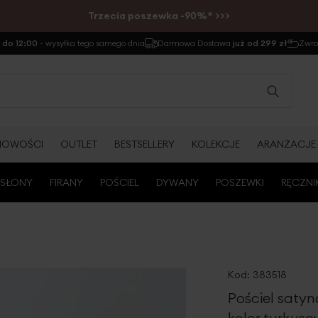
Trzecia poszewka -90%* >>>
do 12:00
- wysyłka tego samego dnia
Darmowa Dostawa
już od 299 zł
Zwr
NOWOŚCI
OUTLET
BESTSELLERY
KOLEKCJE
ARANŻACJE
SŁONY
FIRANY
POŚCIEL
DYWANY
POSZEWKI
RĘCZNI
Kod:
383518
Pościel saty
kolor turkuso