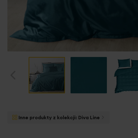
Przejdź
na
początek
Inne produkty z kolekcji:
Diva Line
galerii