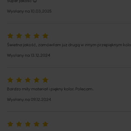
Super jakość 😊
Wysłany na
10.03.2025
100%
Świetna jakość, zamówiłam już drugą w innym przepięknym kolor
Wysłany na
13.12.2024
100%
Bardzo miły materiał i piękny kolor. Polecam.
Wysłany na
09.12.2024
100%