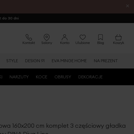
×
ot
do 30 dni
Kontakt
Salony
Konto
Ulubione
Blog
Koszyk
STYLE
DESIGN 91
EVA MINGE HOME
NA PREZENT
KI
NARZUTY
KOCE
OBRUSY
DEKORACJE
nowa 160x200 cm komplet 3 częściowy gładka
wy DINA Diva Line