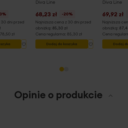
Diva Line
Diva Line
68,23 zł
69,92 zł
20%
-20%
 30 dni przed
Najniższa cena z 30 dni przed
Najniższa cen
ł
obniżką:
85,30 zł
obniżką:
87,4
78,50 zł
Cena regularna:
85,30 zł
Cena regular
Dodaj
Dodaj
oszyka
Dodaj do koszyka
Dodaj d
do
do
listy
listy
życzeń
życzeń
Opinie o produkcie