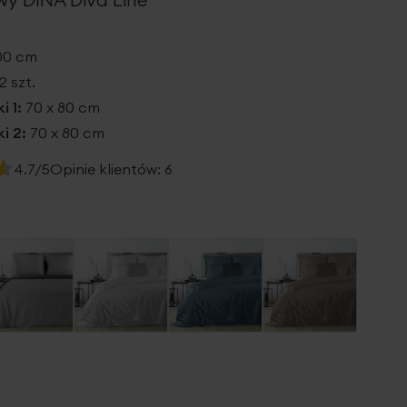
200 cm
2 szt.
i 1:
70 x 80 cm
i 2:
70 x 80 cm
4.7/5
Opinie klientów:
6