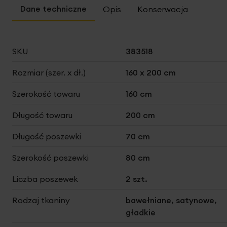
Opis
Konserwacja
Więcej
SKU
383518
informacji
Rozmiar (szer. x dł.)
160 x 200 cm
Szerokość towaru
160 cm
Długość towaru
200 cm
Długość poszewki
70 cm
Szerokość poszewki
80 cm
Liczba poszewek
2 szt.
Rodzaj tkaniny
bawełniane, satynowe,
gładkie