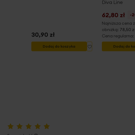
Diva Line
62,80 zł
%
-
 dni przed
Najniższa cena z
obniżką:
78,50 z
30,90 zł
,90 zł
Cena regularna:
Dodaj
Dodaj
yka
Dodaj do koszyka
Dodaj do k
do
do
listy
listy
życzeń
życzeń
100%