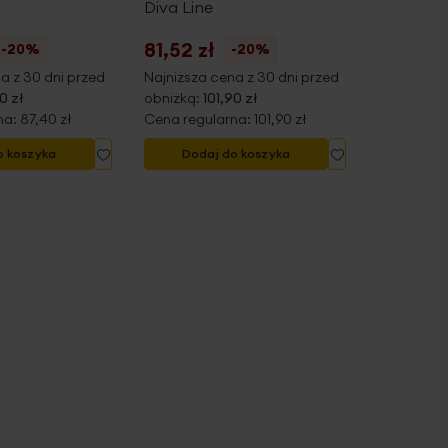
Diva Line
Diva Line
81,52 zł
86,80 z
-20%
-20%
a z 30 dni przed
Najniższa cena z 30 dni przed
Najniższa 
0 zł
obniżką:
101,90 zł
obniżką:
1
na:
87,40 zł
Cena regularna:
101,90 zł
Cena regu
Dodaj
Dodaj
o koszyka
Dodaj do koszyka
Doda
do
do
listy
listy
życzeń
życzeń