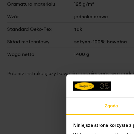
Gramatura materiału
125 g/m²
Wzór
jednokolorowe
Standard Oeko-Tex
tak
Skład materiałowy
satyna, 100% bawełna
Waga netto
1400 g
Pobierz instrukcję użytkowania i bezpieczeństwa produ
Zgoda
Niniejsza strona korzysta z