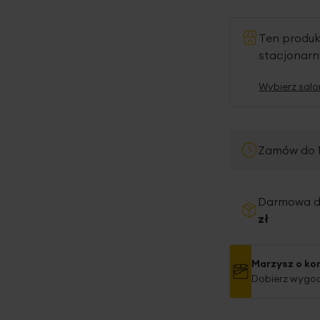
Ten produ
stacjonar
Wybierz salo
Zamów do 1
Darmowa 
zł
Marzysz o ko
Dobierz wygod