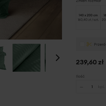
Zmień rozmiar
140 x 200 cm
1
160,40 zł
/ szt.
20
Przeró
239,60 zł
Ilość
-
kpl.