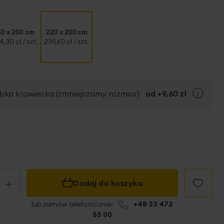
60 x 200 cm
220 x 200 cm
4,30 zł
/ szt.
239,60 zł
/ szt.
bka krawiecka (zmniejszamy rozmiar)
od +
9,60 zł
+
Dodaj do koszyka
lub zamów telefonicznie:
+48 33 472
55 00