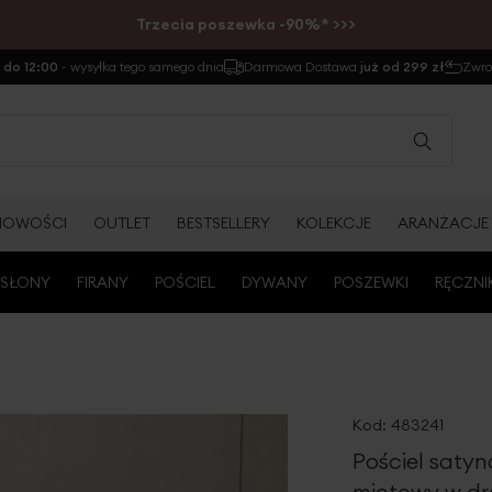
Trzecia poszewka -90%* >>>
do 12:00
- wysyłka tego samego dnia
Darmowa Dostawa
już od 299 zł
Zwr
NOWOŚCI
OUTLET
BESTSELLERY
KOLEKCJE
ARANŻACJE
SŁONY
FIRANY
POŚCIEL
DYWANY
POSZEWKI
RĘCZNI
Kod:
483241
Pościel saty
miętowy w dr