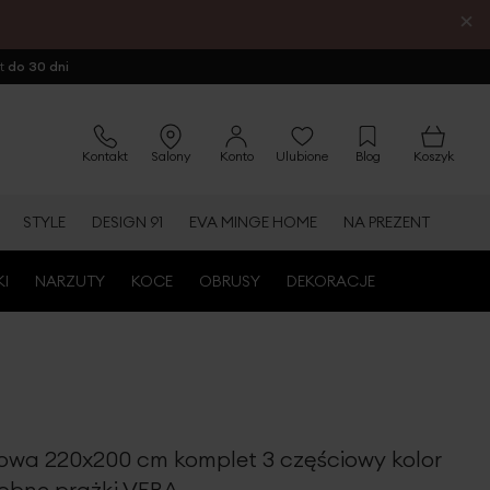
×
ot
do 30 dni
Kontakt
Salony
Konto
Ulubione
Blog
Koszyk
STYLE
DESIGN 91
EVA MINGE HOME
NA PREZENT
KI
NARZUTY
KOCE
OBRUSY
DEKORACJE
nowa 220x200 cm komplet 3 częściowy kolor
obne prążki VERA