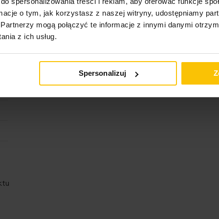
do spersonalizowania treści i reklam, aby oferować funkcje sp
ormacje o tym, jak korzystasz z naszej witryny, udostępniamy p
Partnerzy mogą połączyć te informacje z innymi danymi otrzym
nia z ich usług.
Spersonalizuj
Z
ktu