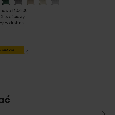
tynowa 160x200
 3 częściowy
owy w drobne
ł
Dodaj
o koszyka
do
listy
życzeń
ać