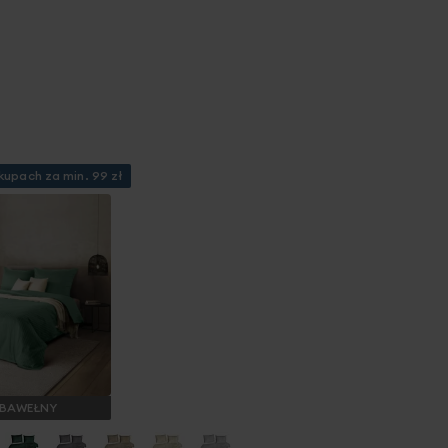
kupach za min. 99 zł
 BAWEŁNY