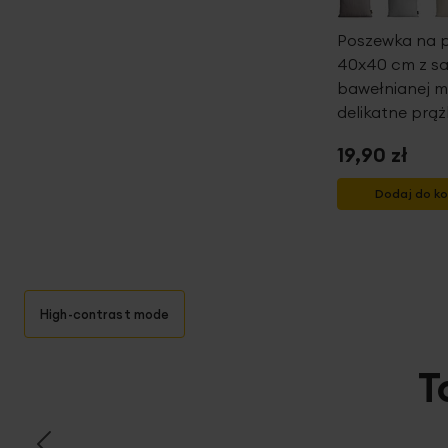
Poszewka na 
40x40 cm z s
bawełnianej m
delikatne prąż
19,90 zł
Dodaj do k
High-contrast mode
T