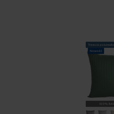
Trzecia poszewk
Nowość
100% BA