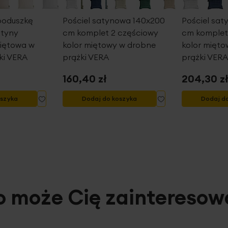
poduszkę
Pościel satynowa 140x200
Pościel sa
atyny
cm komplet 2 częściowy
cm komplet
iętowa w
kolor miętowy w drobne
kolor mięt
ki VERA
prążki VERA
prążki VERA
160,40 zł
204,30 z
Dodaj
Dodaj
oszyka
Dodaj do koszyka
Dodaj d
do
do
listy
listy
życzeń
życzeń
o może Cię zainteresow