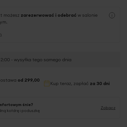
kt możesz
zarezerwować i odebrać
w salonie
nym.
n
2:00 - wysyłka tego samego dnia
dostawa
od 299,00
Kup teraz, zapłać
za 30 dni
mfortowym śnie?
Zobacz
ną kołdrę i poduszkę