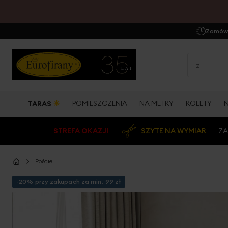
Zamów 
☀
POMIESZCZENIA
NA METRY
ROLETY
TARAS
STREFA OKAZJI
SZYTE NA WYMIAR
ZA
Pościel
-20% przy zakupach za min. 99 zł
Przejdź
na
koniec