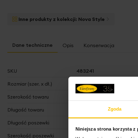
Inne produkty z kolekcji:
Nova Style
Opis
Konserwacja
Więcej
SKU
483241
informacji
Rozmiar (szer. x dł.)
220 x 200 cm
Szerokość towaru
220 cm
Zgoda
Długość towaru
200 cm
Długość poszewki
70 cm
Niniejsza strona korzysta z
Szerokość poszewki
80 cm