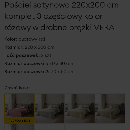
Pościel satynowa 220x200 cm
galerii
komplet 3 częściowy kolor
różowy w drobne prążki VERA
Kolor:
pudrowy róż
Rozmiar:
220 x 200 cm
Ilość poszewek:
2 szt.
Rozmiar poszewki 1:
70 x 80 cm
Rozmiar poszewki 2:
70 x 80 cm
Zmień kolor
PUDROWY RÓŻ