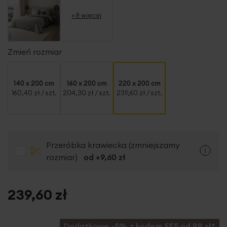
+8 więcej
Zmień rozmiar
140 x 200 cm
160 x 200 cm
220 x 200 cm
160,40 zł
/ szt.
204,30 zł
/ szt.
239,60 zł
/ szt.
Przeróbka krawiecka (zmniejszamy
rozmiar)
od +
9,60 zł
239,60 zł
Dodatkowe -5% z kodem EF5 od 99 zł*