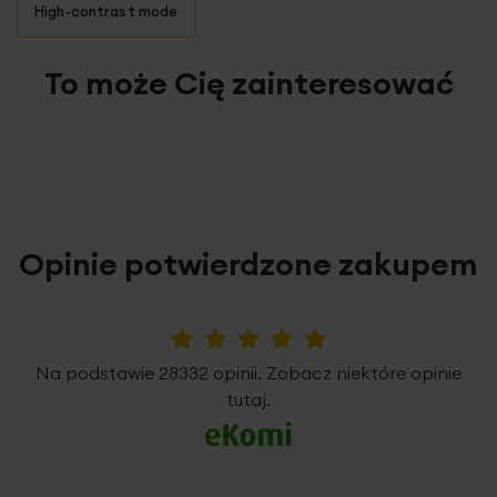
skład: 100% bawełna – wysokiej jakości satyna
High-contrast mode
bawełniana
2
gramatura: 125 g/m
To może Cię zainteresować
o
prać w temperaturze: 40
C
nie czyścić chemicznie
nie wybielać
Opinie potwierdzone zakupem
5%
Na podstawie 28332 opinii. Zobacz niektóre opinie
tutaj.