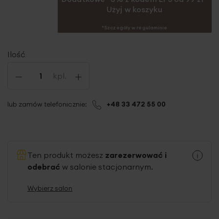
Użyj w koszyku
*Szczegóły w regulaminie
Ilość
-
+
kpl.
lub zamów telefonicznie:
+48 33 472 55 00
Ten produkt możesz
zarezerwować i
odebrać
w salonie stacjonarnym.
Wybierz salon