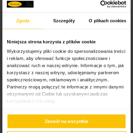
Inne produkty z kolekcji:
Christmas
Collection
Zgoda
Szczegóły
O plikach cookies
Dane techniczne
Niniejsza strona korzysta z plików cookie
Wykorzystujemy pliki cookie do spersonalizowania treści
i reklam, aby oferować funkcje społecznościowe i
Więcej
Opis
SKU
472716
analizować ruch w naszej witrynie. Informacje o tym, jak
informacji
korzystasz z naszej witryny, udostępniamy partnerom
Rozmiar (szer. x dł.)
220 x 200 cm
społecznościowym, reklamowym i analitycznym.
Wprowadź przytulny, świąteczny klimat do swojej sypialni
Konserwacja
Szerokość towaru
220 cm
dzięki kompletowi pościeli wykonanej z wysokiej jakości
Partnerzy mogą połączyć te informacje z innymi danymi
mikrowłókna. Po jednej stronie pościel zdobiona jest
otrzymanymi od Ciebie lub uzyskanymi podczas
Długość towaru
200 cm
klasycznym, świątecznym nadrukiem kraty, natomiast
korzystania z ich usług.
Suszyć w pozycji pionowej
High-contrast mode
druga strona pozostaje gładka w eleganckim bordowym
Długość poszewki
70 cm
kolorze, co pozwala na łatwe dopasowanie do wnętrza i
zmienianie wyglądu sypialni w zależności od nastroju.
Szerokość poszewki
To może Cię zainteresować
80 cm
Zezwól na wszystkie
Prasować w temperaturze do 110 stopni
Cechy produktu:
Celsjusza
Liczba poszewek
2 szt.