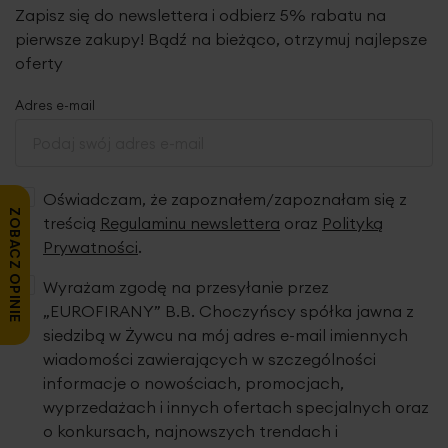
Zapisz się do newslettera i odbierz 5% rabatu na
pierwsze zakupy! Bądź na bieżąco, otrzymuj najlepsze
poszwę na kołdrę: 220 x 200 cm - 1 szt.
oferty
poszewkę na poduszkę: 70 x 80 cm - 2 szt.
skład: 100% mikrowłókno - poliester
Adres e-mail
2
gramatura: 75 g/m
Oświadczam, że zapoznałem/zapoznałam się z
ZOBACZ OPINIE
treścią
Regulaminu newslettera
oraz
Polityką
Prywatności
.
Wyrażam zgodę na przesyłanie przez
„EUROFIRANY” B.B. Choczyńscy spółka jawna z
siedzibą w Żywcu na mój adres e-mail imiennych
wiadomości zawierających w szczególności
informacje o nowościach, promocjach,
wyprzedażach i innych ofertach specjalnych oraz
o konkursach, najnowszych trendach i