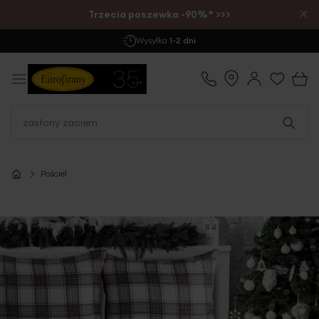
×
Trzecia poszewka -90%* >>>
Wysyłka
1-2 dni
Pościel
Przejdź
na
koniec
galerii