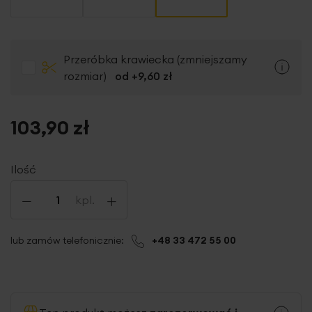
Przeróbka krawiecka (zmniejszamy
rozmiar)
od +
9,60 zł
103,90 zł
Ilość
-
+
kpl.
lub zamów telefonicznie:
+48 33 472 55 00