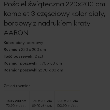
Pościel świąteczna 220x200 cm
galerii
komplet 3 częściowy kolor biały,
bordowy z nadrukiem kraty
AARON
Kolor:
biały, bordowy
Rozmiar:
220 x 200 cm
Ilość poszewek:
2 szt.
Rozmiar poszewki 1:
70 x 80 cm
Rozmiar poszewki 2:
70 x 80 cm
Zmień rozmiar
140 x 200 cm
160 x 200 cm
220 x 200 cm
72,90 zł
/ szt.
89,90 zł
/ szt.
103,90 zł
/ szt.