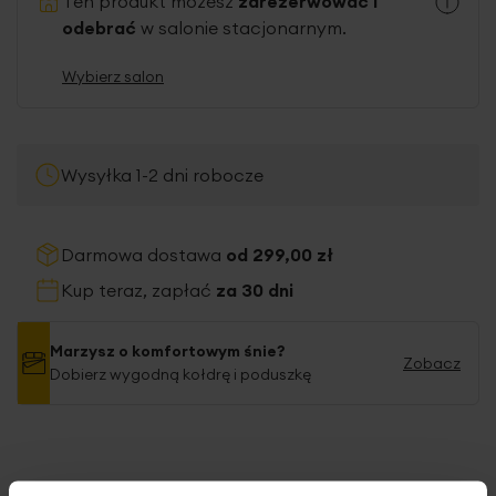
Ten produkt możesz
zarezerwować i
odebrać
w salonie stacjonarnym.
Wybierz salon
Wysyłka 1-2 dni robocze
Darmowa dostawa
od 299,00 zł
Kup teraz, zapłać
za 30 dni
Marzysz o komfortowym śnie?
Zobacz
Dobierz wygodną kołdrę i poduszkę