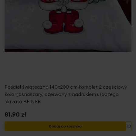
Pościel świąteczna 140x200 cm komplet 2 częściowy
kolor jasnoszary, czerwony z nadrukiem uroczego
skrzata BEINER
81,90 zł
Do
Dodaj do koszyka