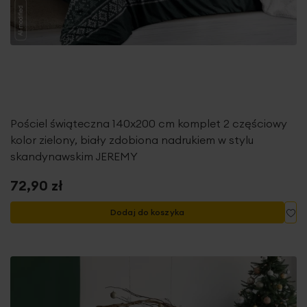
Pościel świąteczna 140x200 cm komplet 2 częściowy
kolor zielony, biały zdobiona nadrukiem w stylu
skandynawskim JEREMY
72,90 zł
Do
Dodaj do koszyka