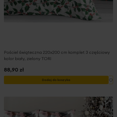
Pościel świąteczna 220x200 cm komplet 3 częściowy
kolor biały, zielony TORI
88,90 zł
Do
Dodaj do koszyka