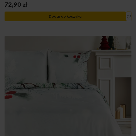
72,90 zł
Do
Dodaj do koszyka