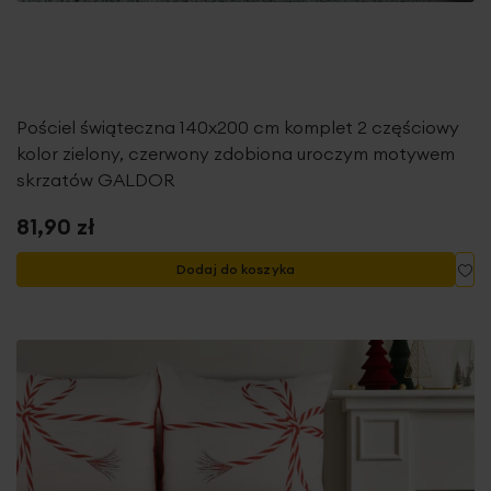
Pościel świąteczna 140x200 cm komplet 2 częściowy
kolor zielony, czerwony zdobiona uroczym motywem
skrzatów GALDOR
81,90 zł
Do
Dodaj do koszyka