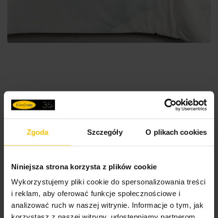
Pościel świąteczna 140x200 cm komplet 2 częściowy
kolor jasnoszary, ciemnoturkusowy ROBIN
81,90 zł
Zgoda
Szczegóły
O plikach cookies
Do
Dodaj do koszyka
Niniejsza strona korzysta z plików cookie
Wykorzystujemy pliki cookie do spersonalizowania treści
i reklam, aby oferować funkcje społecznościowe i
analizować ruch w naszej witrynie. Informacje o tym, jak
korzystasz z naszej witryny, udostępniamy partnerom