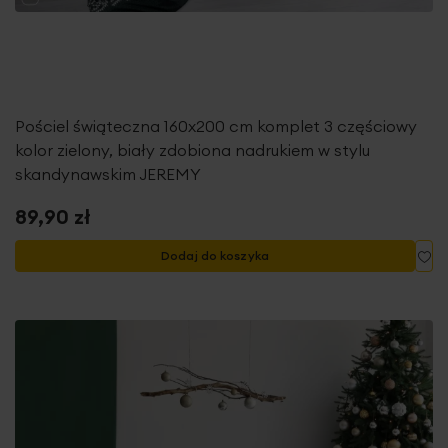
Pościel świąteczna 160x200 cm komplet 3 częściowy
kolor zielony, biały zdobiona nadrukiem w stylu
skandynawskim JEREMY
89,90 zł
Do
Dodaj do koszyka