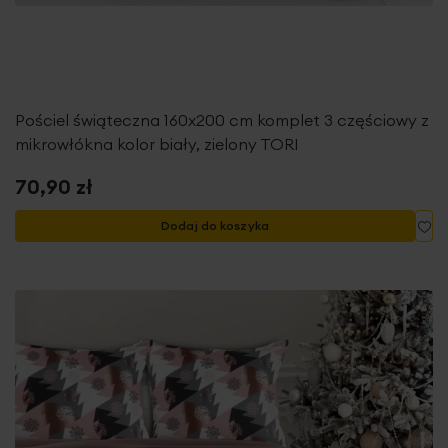
Pościel świąteczna 160x200 cm komplet 3 częściowy z
mikrowłókna kolor biały, zielony TORI
70,90 zł
Do
Dodaj do koszyka