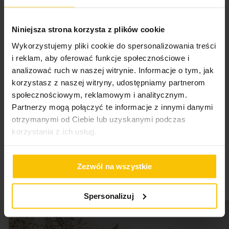
poszewki dekoracyjnej?
Wybierz uniwersalny
wkład
, pasujący do wybranej
100%
poszewki.
Niniejsza strona korzysta z plików cookie
Wszystko super
Wykorzystujemy pliki cookie do spersonalizowania treści
Wysłany na
26.01.2022
i reklam, aby oferować funkcje społecznościowe i
analizować ruch w naszej witrynie. Informacje o tym, jak
korzystasz z naszej witryny, udostępniamy partnerom
społecznościowym, reklamowym i analitycznym.
High-contrast mode
Partnerzy mogą połączyć te informacje z innymi danymi
otrzymanymi od Ciebie lub uzyskanymi podczas
To może Cię zainteresować
korzystania z ich usług.
Zezwól na wszystkie
Spersonalizuj