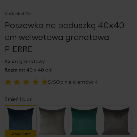
Przejdź
na
Kod:
355028
początek
Poszewka na poduszkę 40x40
galerii
cm welwetowa granatowa
PIERRE
Kolor:
granatowy
Rozmiar:
40 x 40 cm
Ocena:
5/5
Opinie klientów:
4
100
100
% of
Zmień kolor
GRANATOWY