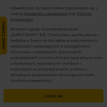
Oświadczam, że zapoznałem/zapoznałam się z
treścią
Regulaminu newslettera
oraz
Polityką
Prywatności
.
ZOBACZ OPINIE
Wyrażam zgodę na przesyłanie przez
„EUROFIRANY” B.B. Choczyńscy spółka jawna z
siedzibą w Żywcu na mój adres e-mail imiennych
wiadomości zawierających w szczególności
informacje o nowościach, promocjach,
wyprzedażach i innych ofertach specjalnych oraz
o konkursach, najnowszych trendach i
inspiracjach w aranżacji wnętrz, a także o
aktualnych wydarzeniach dotyczących marki
Eurofirany (newsletter).
Zapisz się