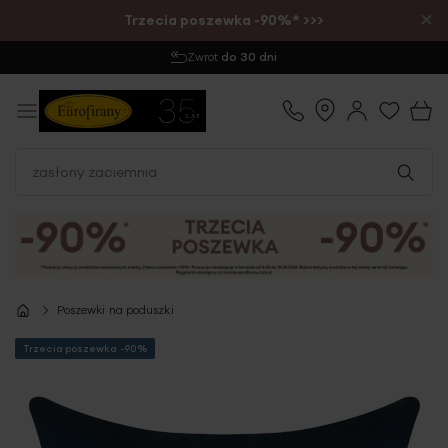
×
Trzecia poszewka -90%* >>>
Wysyłka
1-2 dni
Poszewki na poduszki
Trzecia poszewka -90%
Przejdź
na
koniec
galerii