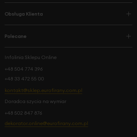
Obsługa Klienta
Polecane
Infolinia Sklepu Online
+48 504 774 396
+48 33 472 55 00
kontakt@sklep.eurofirany.com.pl
Doradca szycia na wymiar
+48 502 847 876
dekorator.online@eurofirany.com.pl