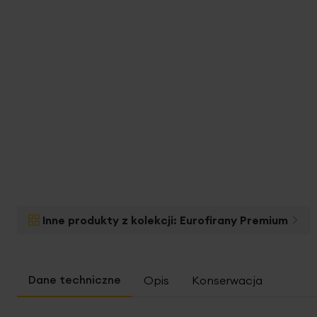
na
początek
galerii
Inne produkty z kolekcji:
Eurofirany Premium
Opis
Konserwacja