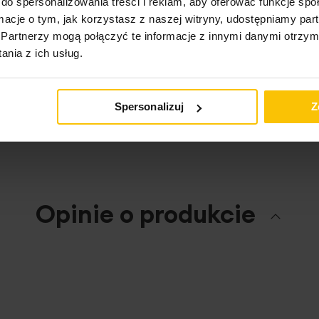
do spersonalizowania treści i reklam, aby oferować funkcje sp
ormacje o tym, jak korzystasz z naszej witryny, udostępniamy p
Partnerzy mogą połączyć te informacje z innymi danymi otrzym
nia z ich usług.
ktu
Spersonalizuj
Z
Opinie o produkcie