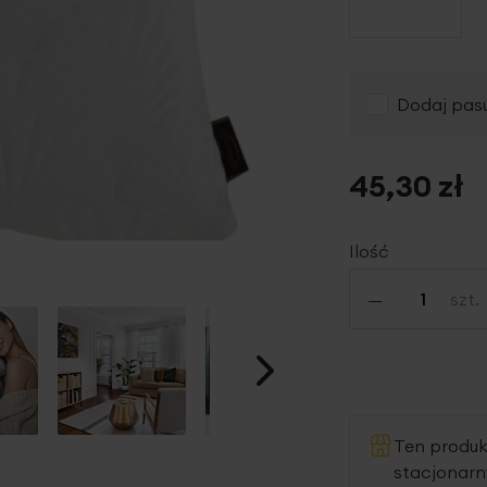
Dodaj pasu
45,30 zł
Ilość
-
szt.
Ten produ
stacjonar