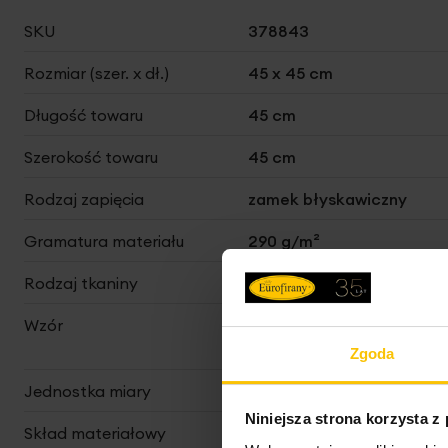
Więcej
SKU
378843
informacji
Rozmiar (szer. x dł.)
45 x 45 cm
Długość towaru
45 cm
Szerokość towaru
45 cm
Rodzaj zapięcia
zamek błyskawiczny
Gramatura materiału
290 g/m²
Rodzaj tkaniny
welwetowe, matowe
Wzór
we wzory geometryczne,
jednokolorowe, klasyczne
Zgoda
Jednostka miary
szt.
Niniejsza strona korzysta z
Skład materiałowy
100% poliester