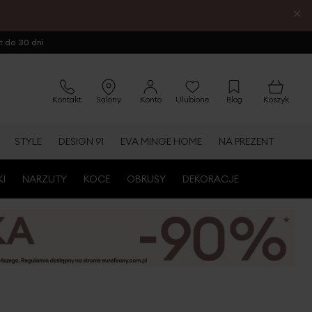
×
ot
do 30 dni
Kontakt
Salony
Konto
Ulubione
Blog
Koszyk
STYLE
DESIGN 91
EVA MINGE HOME
NA PREZENT
KI
NARZUTY
KOCE
OBRUSY
DEKORACJE