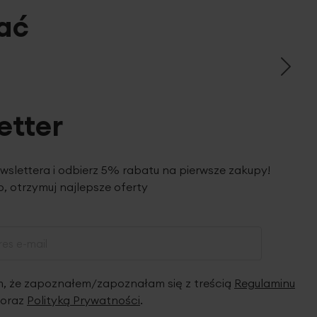
ać
etter
ewslettera i odbierz 5% rabatu na pierwsze zakupy!
, otrzymuj najlepsze oferty
 że zapoznałem/zapoznałam się z treścią
Regulaminu
oraz
Polityką Prywatności
.