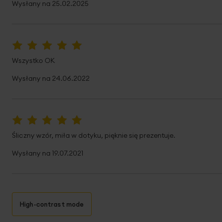
Wysłany na
25.02.2025
100%
Wszystko OK
Wysłany na
24.06.2022
100%
Śliczny wzór, miła w dotyku, pięknie się prezentuje.
Wysłany na
19.07.2021
High-contrast mode