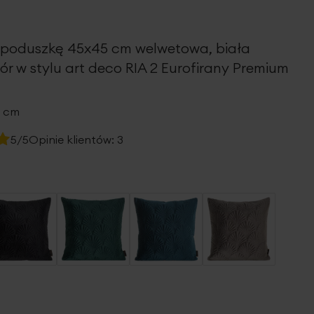
poduszkę 45x45 cm welwetowa, biała
r w stylu art deco RIA 2 Eurofirany Premium
5 cm
5/5
Opinie klientów:
3