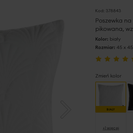
Kod:
378843
Poszewka na 
pikowana, wzó
Kolor:
biały
Rozmiar:
45 x 4
Ocena:
100
100
% of
Zmień kolor
BIAŁY
+1 więcej