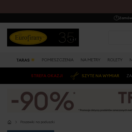
Zamów 
☀
POMIESZCZENIA
NA METRY
ROLETY
TARAS
STREFA OKAZJI
SZYTE NA WYMIAR
ZA
Poszewki na poduszki