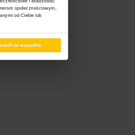
ołecznościowe i analizować
artnerom społecznościowym,
anymi od Ciebie lub
ezwól na wszystkie