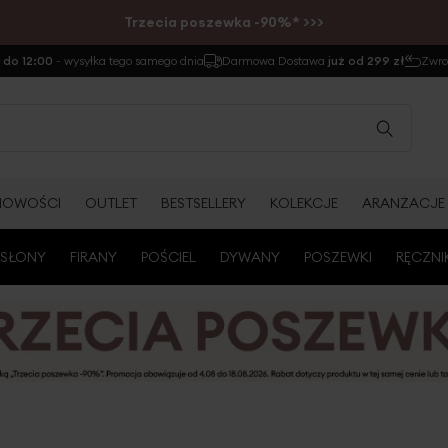
Trzecia poszewka -90%* >>>
do 12:00
- wysyłka tego samego dnia
Darmowa Dostawa
już od 299 zł
Zwr
NOWOŚCI
OUTLET
BESTSELLERY
KOLEKCJE
ARANŻACJE
SŁONY
FIRANY
POŚCIEL
DYWANY
POSZEWKI
RĘCZNI