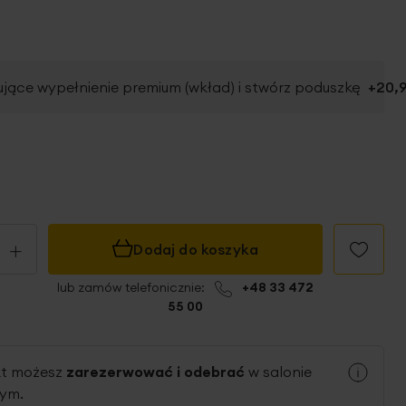
jące wypełnienie premium (wkład) i stwórz poduszkę
+
20,9
+
Dodaj do koszyka
lub zamów telefonicznie:
+48 33 472
55 00
kt możesz
zarezerwować i odebrać
w salonie
nym.