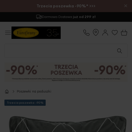
×
Trzecia poszewka -90%* >>>
Darmowa Dostawa
już od 299 zł
Poszewki na poduszki
Trzecia poszewka -90%
Przejdź
na
koniec
galerii