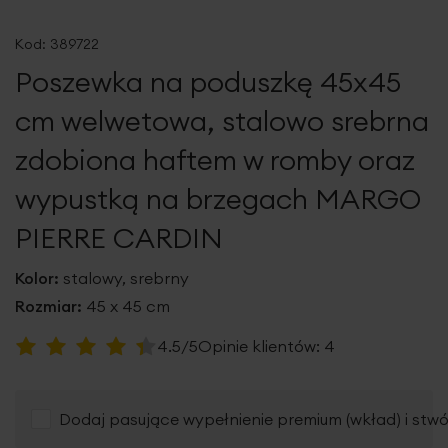
Przejdź
na
Kod:
389722
początek
Poszewka na poduszkę 45x45
galerii
cm welwetowa, stalowo srebrna
zdobiona haftem w romby oraz
wypustką na brzegach MARGO
PIERRE CARDIN
Kolor:
stalowy, srebrny
Rozmiar:
45 x 45 cm
Ocena:
4.5/5
Opinie klientów:
4
90
100
% of
Dodaj pasujące wypełnienie premium (wkład) i stw