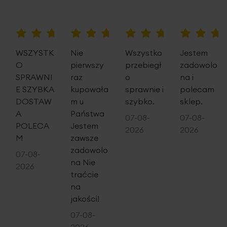
100%
100%
100%
100%
WSZYSTK
Nie
Wszystko
Jestem
O
pierwszy
przebiegł
zadowolo
SPRAWNI
raz
o
na i
E SZYBKA
kupowała
sprawnie i
polecam
DOSTAW
m u
szybko.
sklep.
A
Państwa
07-08-
07-08-
POLECA
Jestem
2026
2026
M
zawsze
zadowolo
07-08-
na Nie
2026
traćcie
na
jakości!
07-08-
2026