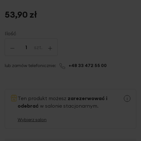
53,90 zł
Ilość
-
+
szt.
lub zamów telefonicznie:
+48 33 472 55 00
Ten produkt możesz
zarezerwować i
odebrać
w salonie stacjonarnym.
Wybierz salon