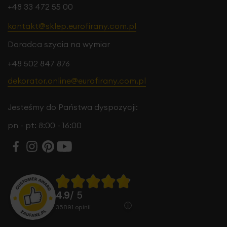
+48 33 472 55 00
kontakt@sklep.eurofirany.com.pl
Doradca szycia na wymiar
+48 502 847 876
dekorator.online@eurofirany.com.pl
Jesteśmy do Państwa dyspozycji:
pn - pt: 8:00 - 16:00
4.9
/ 5
35891
opinii