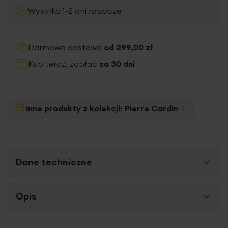
Wysyłka 1-2 dni robocze
Darmowa dostawa
od 299,00 zł
Kup teraz, zapłać
za 30 dni
Inne produkty z kolekcji:
Pierre Cardin
Dane techniczne
Więcej
Opis
SKU
389722
informacji
Rozmiar (szer. x dł.)
45 x 45 cm