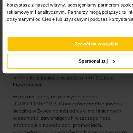
Newsletter
korzystasz z naszej witryny, udostępniamy partnerom społ
reklamowym i analitycznym. Partnerzy mogą połączyć te in
Zapisz się do newslettera i odbierz 5% rabatu na
otrzymanymi od Ciebie lub uzyskanymi podczas korzystania 
pierwsze zakupy! Bądź na bieżąco, otrzymuj najlepsze
oferty
Adres e-mail
Zezwól na wszystkie
Spersonalizuj
Oświadczam, że zapoznałem/zapoznałam się z
treścią
Regulaminu newslettera
oraz
Polityką
Prywatności
.
Wyrażam zgodę na przesyłanie przez
„EUROFIRANY” B.B. Choczyńscy spółka jawna z
siedzibą w Żywcu na mój adres e-mail imiennych
wiadomości zawierających w szczególności
informacje o nowościach, promocjach,
wyprzedażach i innych ofertach specjalnych oraz