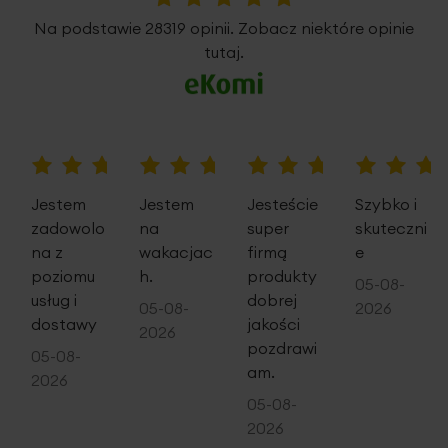
5%
Konserwacja: prać w temp. 30st, nie wybielać, nie czyścić
Na podstawie 28319 opinii. Zobacz niektóre opinie
chemicznie, nie suszyć w suszarce, prasować w temp. 110
tutaj.
st.
100%
100%
100%
100%
Jestem
Jestem
Jesteście
Szybko i
zadowolo
na
super
skuteczni
na z
wakacjac
firmą
e
poziomu
h.
produkty
05-08-
usług i
dobrej
05-08-
2026
dostawy
jakości
2026
pozdrawi
05-08-
am.
2026
05-08-
2026