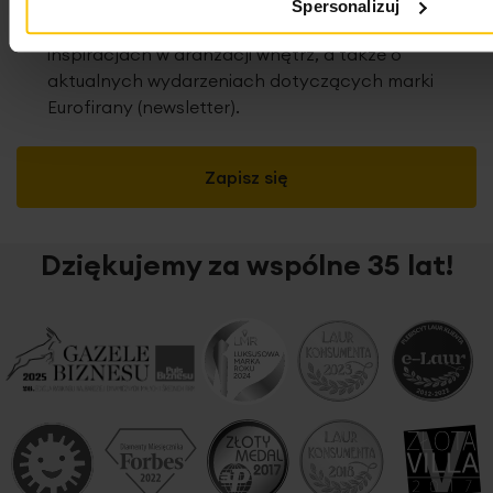
wyprzedażach i innych ofertach specjalnych oraz
Spersonalizuj
o konkursach, najnowszych trendach i
inspiracjach w aranżacji wnętrz, a także o
aktualnych wydarzeniach dotyczących marki
Eurofirany (newsletter).
Zapisz się
Dziękujemy za wspólne 35 lat!