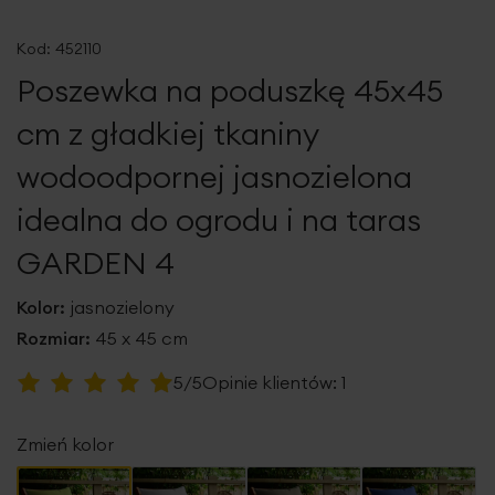
Przejdź
na
Kod:
452110
początek
Poszewka na poduszkę 45x45
galerii
cm z gładkiej tkaniny
wodoodpornej jasnozielona
idealna do ogrodu i na taras
GARDEN 4
Kolor:
jasnozielony
Rozmiar:
45 x 45 cm
Ocena:
5/5
Opinie klientów:
1
100
100
% of
Zmień kolor