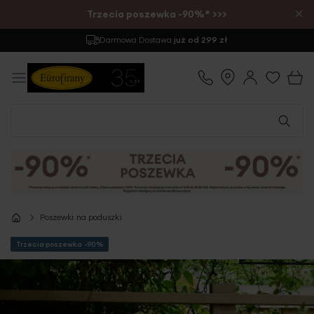
×
Trzecia poszewka -90%* >>>
Darmowa Dostawa
już od 299 zł
Poszewki na poduszki
Trzecia poszewka -90%
Przejdź
na
koniec
galerii