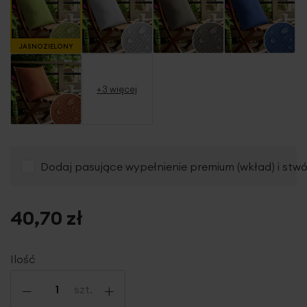
JASNOZIELONY
+3 więcej
Dodaj pasujące wypełnienie premium (wkład) i stw
40,70 zł
Ilość
-
+
szt.