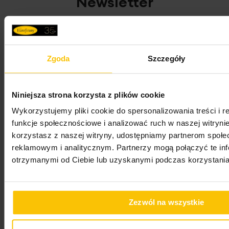
Newsletter
Zapisz się do newslettera i odbierz 5% rabatu na
pierwsze zakupy! Bądź na bieżąco, otrzymuj najlepsze
oferty
Zgoda
Szczegóły
Adres e-mail
Niniejsza strona korzysta z plików cookie
Wykorzystujemy pliki cookie do spersonalizowania treści i 
Oświadczam, że zapoznałem/zapoznałam się z
funkcje społecznościowe i analizować ruch w naszej witrynie
treścią
Regulaminu newslettera
oraz
Polityką
korzystasz z naszej witryny, udostępniamy partnerom społ
Prywatności
.
reklamowym i analitycznym. Partnerzy mogą połączyć te in
otrzymanymi od Ciebie lub uzyskanymi podczas korzystania 
Wyrażam zgodę na przesyłanie przez
„EUROFIRANY” B.B. Choczyńscy spółka jawna z
siedzibą w Żywcu na mój adres e-mail imiennych
Zezwól na wszystkie
wiadomości zawierających w szczególności
informacje o nowościach, promocjach,