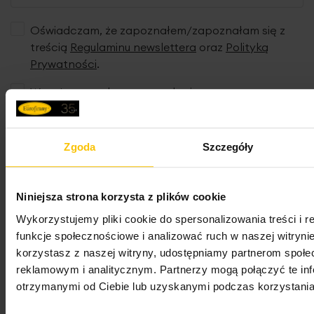
Oświadczam, że zapoznałem/zapoznałam się z
treścią
Regulaminu newslettera
oraz
Polityką
Prywatności
.
Wyrażam zgodę na przesyłanie przez
„EUROFIRANY” B.B. Choczyńscy spółka jawna z
siedzibą w Żywcu na mój adres e-mail imiennych
wiadomości zawierających w szczególności
Zgoda
Szczegóły
informacje o nowościach, promocjach,
wyprzedażach i innych ofertach specjalnych oraz
o konkursach, najnowszych trendach i
Niniejsza strona korzysta z plików cookie
inspiracjach w aranżacji wnętrz, a także o
Wykorzystujemy pliki cookie do spersonalizowania treści i 
aktualnych wydarzeniach dotyczących marki
funkcje społecznościowe i analizować ruch w naszej witrynie
Eurofirany (newsletter).
korzystasz z naszej witryny, udostępniamy partnerom społ
reklamowym i analitycznym. Partnerzy mogą połączyć te in
otrzymanymi od Ciebie lub uzyskanymi podczas korzystania 
Zapisz się