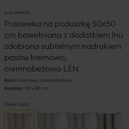
Przejdź
na
Kod:
464478
początek
Poszewka na poduszkę 50x50
galerii
cm bawełniana z dodatkiem lnu
zdobiona subtelnym nadrukiem
pasów kremowo,
ciemnobeżowa LEN
Kolor:
kremowy, ciemnobeżowy
Rozmiar:
50 x 50 cm
Zmień kolor