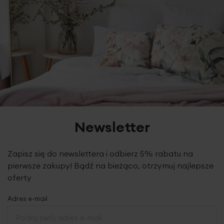
Dane techniczne:
długość: 50 cm
Pobierz instrukcję użytkowania i bezpieczeństwa produktu
Nie suszyć w suszarce bębnowej
szerokość: 50 cm
skład: 85% bawełna, 15% len
Newsletter
Zapisz się do newslettera i odbierz 5% rabatu na
pierwsze zakupy! Bądź na bieżąco, otrzymuj najlepsze
oferty
Adres e-mail