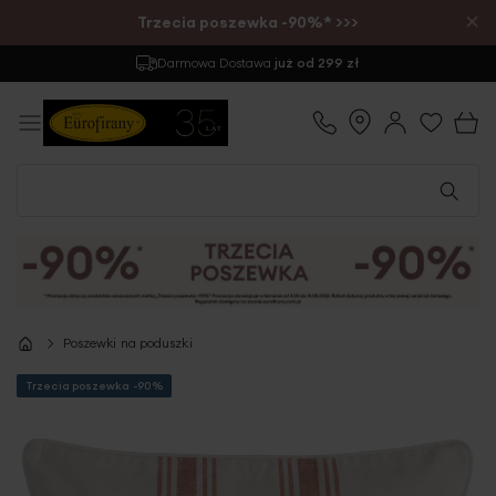
×
Trzecia poszewka -90%* >>>
Darmowa Dostawa
już od 299 zł
Poszewki na poduszki
Trzecia poszewka -90%
Przejdź
na
koniec
galerii