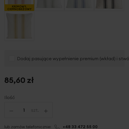
KREMOWY,
CIEMNOBEŻOWY
Dodaj pasujące wypełnienie premium (wkład) i stw
85,60 zł
Ilość
-
+
szt.
lub zamów telefonicznie:
+48 33 472 55 00