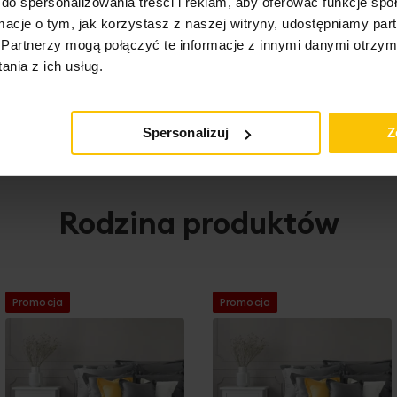
do spersonalizowania treści i reklam, aby oferować funkcje sp
ormacje o tym, jak korzystasz z naszej witryny, udostępniamy p
Partnerzy mogą połączyć te informacje z innymi danymi otrzym
nia z ich usług.
ktu
Spersonalizuj
Z
Rodzina produktów
Promocja
Promocja