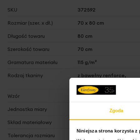
Więcej
SKU
372592
informacji
Rozmiar (szer. x dł.)
70 x 80 cm
Długość towaru
80 cm
Szerokość towaru
70 cm
Gramatura materiału
115 g/m²
Rodzaj tkaniny
z bawełny renforce,
gładkie
Wzór
jednokolorowe, klasyczne
Jednostka miary
szt.
Zgoda
Skład materiałowy
100% bawełna
Niniejsza strona korzysta z
Tolerancja rozmiaru
3%