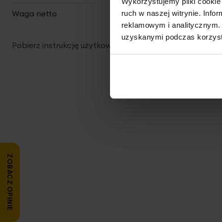
Wykorzystujemy pliki cookie 
Waga netto
290 g
ruch w naszej witrynie. Inf
reklamowym i analitycznym. 
uzyskanymi podczas korzysta
Pobierz instrukcję użytkowania i bezpieczeństwa produ
ZOBACZ OPINIE