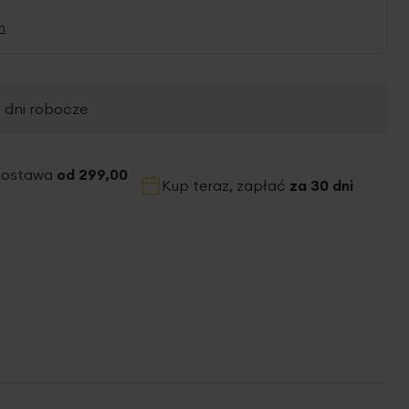
n
2 dni robocze
dostawa
od 299,00
Kup teraz, zapłać
za 30 dni