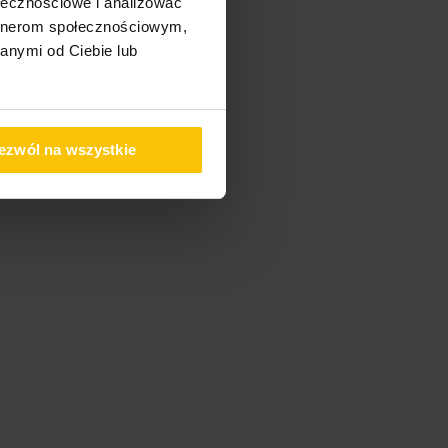
ołecznościowe i analizować
artnerom społecznościowym,
anymi od Ciebie lub
ezwól na wszystkie