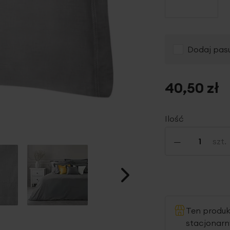
Dodaj pasu
40,50 zł
Ilość
-
szt.
Ten produ
stacjonar