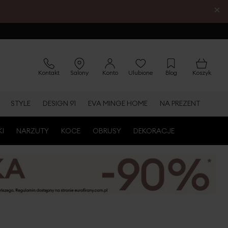
×
Kontakt
Salony
Konto
Ulubione
Blog
Koszyk
STYLE
DESIGN 91
EVA MINGE HOME
NA PREZENT
KI
NARZUTY
KOCE
OBRUSY
DEKORACJE