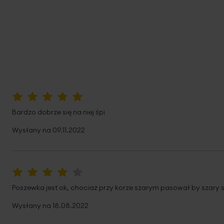
100%
Bardzo dobrze się na niej śpi
Wysłany na
09.11.2022
80%
Poszewka jest ok, chociaż przy korze szarym pasował by szary
Wysłany na
18.08.2022