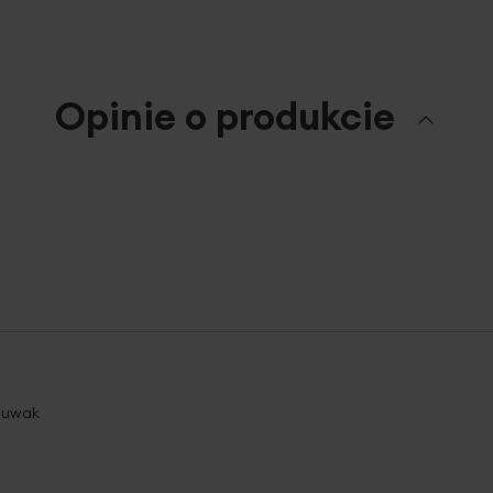
listy
l
życzeń
ż
Opinie o produkcie
 suwak