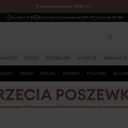
Trzecia poszewka -90%* >>>
Wysyłka
1-2 dni
Darmowa Dostawa
już od 299 zł
Zwrot
do 30 dni
NOWOŚCI
OUTLET
BESTSELLERY
KOLEKCJE
ARANŻACJE
SŁONY
FIRANY
POŚCIEL
DYWANY
POSZEWKI
RĘCZNI