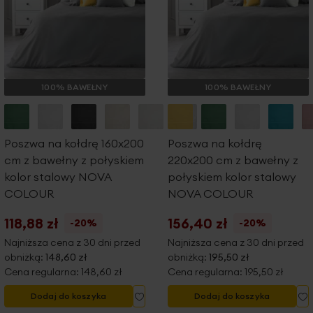
100% BAWEŁNY
100% BAWEŁNY
Poszwa na kołdrę 160x200
Poszwa na kołdrę
cm z bawełny z połyskiem
220x200 cm z bawełny z
kolor stalowy NOVA
połyskiem kolor stalowy
COLOUR
NOVA COLOUR
118,88 zł
156,40 zł
-20%
-20%
Najniższa cena z 30 dni przed
Najniższa cena z 30 dni przed
obniżką:
148,60 zł
obniżką:
195,50 zł
Cena regularna:
148,60 zł
Cena regularna:
195,50 zł
Dodaj
D
Dodaj do koszyka
Dodaj do koszyka
do