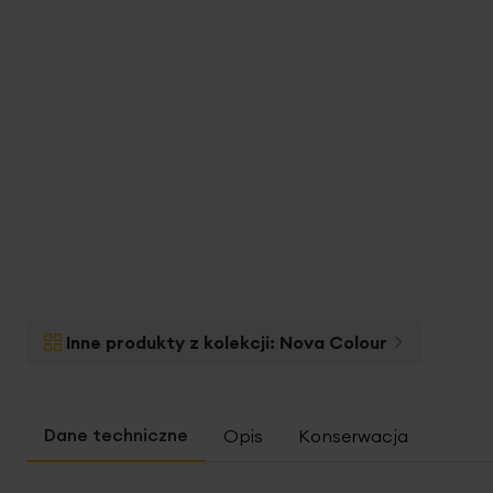
na
początek
galerii
Inne produkty z kolekcji:
Nova Colour
Opis
Konserwacja