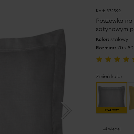
Kod:
372592
Poszewka na 
satynowym p
Kolor:
stalowy
Rozmiar:
70 x 8
Ocena:
94
100
% of
Zmień kolor
STALOWY
+4 więcej