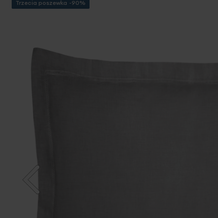
Trzecia poszewka -90%
Przejdź
na
koniec
galerii