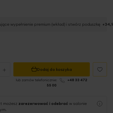
jące wypełnienie premium (wkład) i stwórz poduszkę
+
34,9
+
Dodaj do koszyka
lub zamów telefonicznie:
+48 33 472
55 00
kt możesz
zarezerwować i odebrać
w salonie
nym.