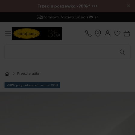
×
Trzecia poszewka -90%* >>>
Darmowa Dostawa
już od 299 zł
Prześcieradła
-20% przy zakupach za min. 99 zł
Przejdź
na
koniec
galerii