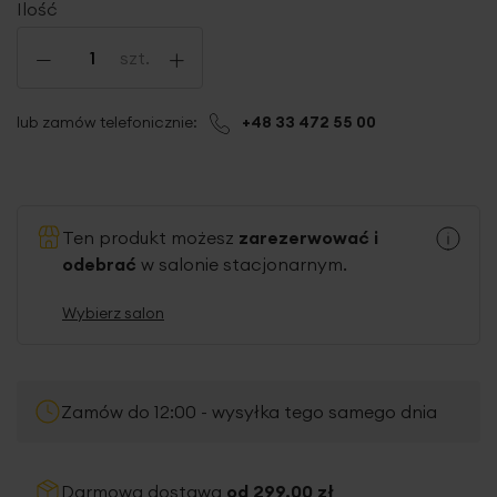
Ilość
-
+
szt.
lub zamów telefonicznie:
+48 33 472 55 00
Ten produkt możesz
zarezerwować i
odebrać
w salonie stacjonarnym.
Wybierz salon
Zamów do 12:00 - wysyłka tego samego dnia
Darmowa dostawa
od 299,00 zł