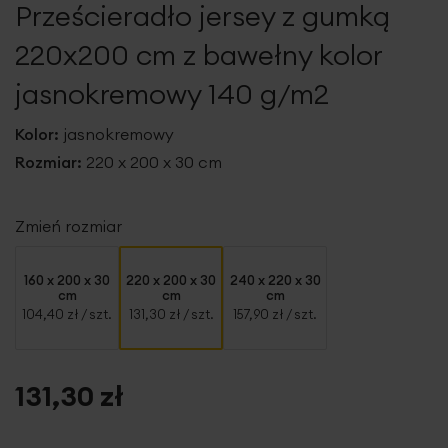
Prześcieradło jersey z gumką
galerii
220x200 cm z bawełny kolor
jasnokremowy 140 g/m2
Kolor:
jasnokremowy
Rozmiar:
220 x 200 x 30 cm
Zmień rozmiar
160 x 200 x 30
220 x 200 x 30
240 x 220 x 30
cm
cm
cm
104,40 zł
/ szt.
131,30 zł
/ szt.
157,90 zł
/ szt.
131,30 zł