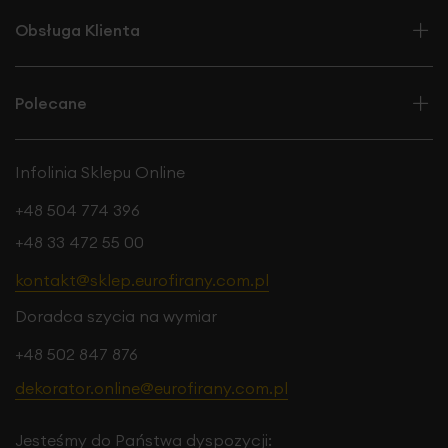
Obsługa Klienta
Polecane
Infolinia Sklepu Online
+48 504 774 396
+48 33 472 55 00
kontakt@sklep.eurofirany.com.pl
Doradca szycia na wymiar
+48 502 847 876
dekorator.online@eurofirany.com.pl
Jesteśmy do Państwa dyspozycji: