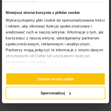
Waga netto
650 g
materac o tych samych wymiarach i wysokości
25 cm
.
100%
Oki
Szeroka paleta kolorów duży wybór rozmiarów daje
Niniejsza strona korzysta z plików cookie
możliwość dopasowania do kolorystyki pościeli oraz
Pranie delikatnie w temperaturze do 40
Wysłany na
19.01.2024
Pobierz instrukcję użytkowania i bezpieczeństwa produktu
rozmiaru materaca.
Wykorzystujemy pliki cookie do spersonalizowania treści
stopni Celsjusza
i reklam, aby oferować funkcje społecznościowe i
analizować ruch w naszej witrynie. Informacje o tym, jak
Dane techniczne:
korzystasz z naszej witryny, udostępniamy partnerom
Nie suszyć w suszarce bębnowej
High-contrast mode
społecznościowym, reklamowym i analitycznym.
szerokość: 90 cm
Partnerzy mogą połączyć te informacje z innymi danymi
długość: 200 cm
To może Cię zainteresować
otrzymanymi od Ciebie lub uzyskanymi podczas
zakładka: 25 cm
materiał: 100% bawełna - jersey
korzystania z ich usług.
gramatura: 125 g/m2
Zezwól na wszystkie
Spersonalizuj
Opinie potwierdzone zakupem