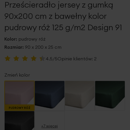
Prześcieradło jersey z gumką
galerii
90x200 cm z bawełny kolor
pudrowy róż 125 g/m2 Design 91
Kolor:
pudrowy róż
Rozmiar:
90 x 200 x 25 cm
Ocena:
4.5/5
Opinie klientów:
2
90
100
% of
Zmień kolor
PUDROWY RÓŻ
+7 więcej