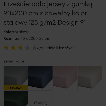
Prześcieradło jersey z gumką
galerii
90x200 cm z bawełny kolor
stalowy 125 g/m2 Design 91
Kolor:
stalowy
Rozmiar:
90 x 200 x 25 cm
Ocena:
3/5
Opinie klientów:
2
60
100
% of
Zmień kolor
STALOWY
+7 więcej