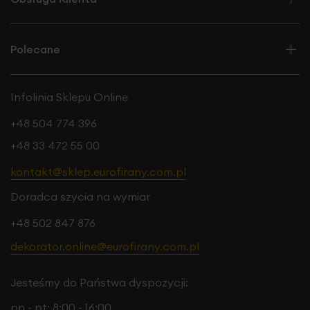
Polecane
Infolinia Sklepu Online
+48 504 774 396
+48 33 472 55 00
kontakt@sklep.eurofirany.com.pl
Doradca szycia na wymiar
+48 502 847 876
dekorator.online@eurofirany.com.pl
Jesteśmy do Państwa dyspozycji:
pn - pt: 8:00 - 16:00