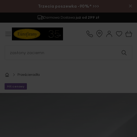
×
Trzecia poszewka -90%* >>>
Darmowa Dostawa
już od 299 zł
Prześcieradła
Hit cenowy
Przejdź
na
koniec
galerii