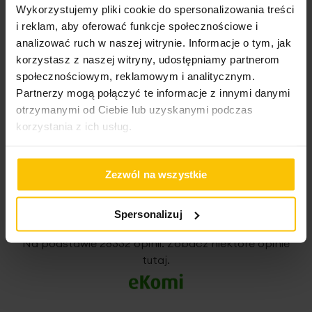
Miękki polar sprawia, że prześcieradło jest niezwykle
Ostrożne użycie nadchlorku etylenu oraz
Wykorzystujemy pliki cookie do spersonalizowania treści
High-contrast mode
przyjemne w dotyku i zapewnia komfortowy wypoczynek,
wodnego roztworu węglanu fluoru
Waga netto
1350 g
i reklam, aby oferować funkcje społecznościowe i
co czyni je idealnym wyborem na sezon jesienno-zimowy.
analizować ruch w naszej witrynie. Informacje o tym, jak
Dodatkowo, materiał jest trwały i łatwy w pielęgnacji,
To może Cię zainteresować
korzystasz z naszej witryny, udostępniamy partnerom
dzięki czemu prześcieradło zachowuje swoją
Pobierz instrukcję użytkowania i bezpieczeństwa produktu
Nie można wybielać i chlorować
puszystość i wygląd na długo.
społecznościowym, reklamowym i analitycznym.
Partnerzy mogą połączyć te informacje z innymi danymi
otrzymanymi od Ciebie lub uzyskanymi podczas
korzystania z ich usług.
Dane techniczne:
Opinie potwierdzone zakupem
Zezwól na wszystkie
szerokość: 140 cm
długość: 200 cm
Spersonalizuj
5%
wysokość: 30 cm
Na podstawie 28332 opinii. Zobacz niektóre opinie
skład: 100% poliester
tutaj.
gramatura: 250 g/m