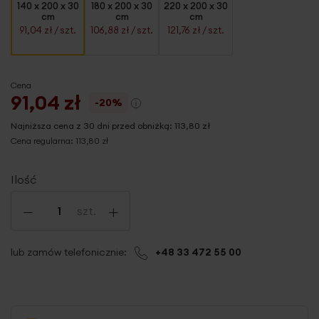
140 x 200 x 30
180 x 200 x 30
220 x 200 x 30
cm
cm
cm
91,04 zł
/ szt.
106,88 zł
/ szt.
121,76 zł
/ szt.
Cena
91,04 zł
-20%
Najniższa cena z 30 dni przed obniżką:
113,80 zł
Cena regularna:
113,80 zł
Ilość
-
+
szt.
lub zamów telefonicznie:
+48 33 472 55 00