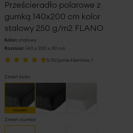
Prześcieradło polarowe z
galerii
gumką 140x200 cm kolor
stalowy 250 g/m2 FLANO
Kolor:
stalowy
Rozmiar:
140 x 200 x 30 cm
Ocena:
5/5
Opinie klientów:
1
100
100
% of
Zmień kolor
STALOWY
Zmień rozmiar