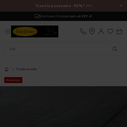
×
Trzecia poszewka -90%* >>>
Darmowa Dostawa
już od 299 zł
Prześcieradła
Promocja
Przejdź
na
koniec
galerii