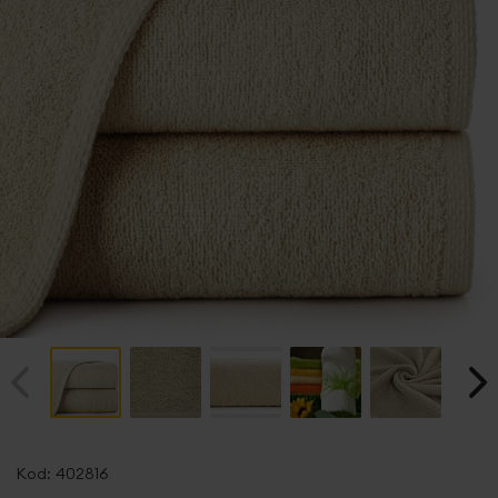
Przejdź
na
Kod:
402816
początek