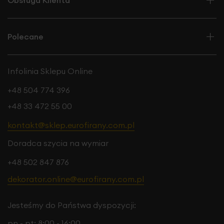
Obsługa Klienta
Polecane
Infolinia Sklepu Online
+48 504 774 396
+48 33 472 55 00
kontakt@sklep.eurofirany.com.pl
Doradca szycia na wymiar
+48 502 847 876
dekorator.online@eurofirany.com.pl
Jesteśmy do Państwa dyspozycji:
pn - pt: 8:00 - 16:00