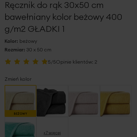
Ręcznik do rąk 30x50 cm
galerii
bawełniany kolor beżowy 400
g/m2 GŁADKI 1
Kolor:
beżowy
Rozmiar:
30 x 50 cm
Ocena:
5/5
Opinie klientów:
2
100
100
% of
Zmień kolor
BEŻOWY
+7 więcej