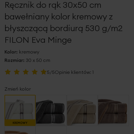
Ręcznik do rąk 30x50 cm
galerii
bawełniany kolor kremowy z
błyszczącą bordiurą 530 g/m2
FILON Eva Minge
Kolor:
kremowy
Rozmiar:
30 x 50 cm
Ocena:
5/5
Opinie klientów:
1
100
100
% of
Zmień kolor
KREMOWY