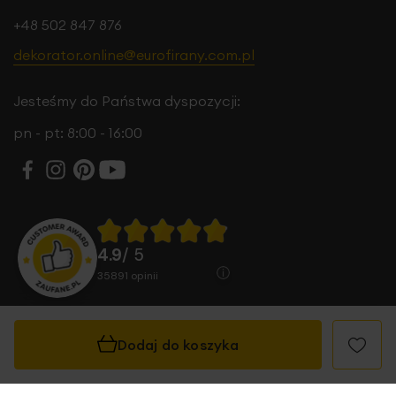
+48 502 847 876
dekorator.online@eurofirany.com.pl
Jesteśmy do Państwa dyspozycji:
pn - pt: 8:00 - 16:00
4.9
/ 5
35891
opinii
Dodaj do koszyka
© 2026 Eurofirany B.B. Choczyńscy Sp.J. Wszystkie
prawa zastrzeżone.