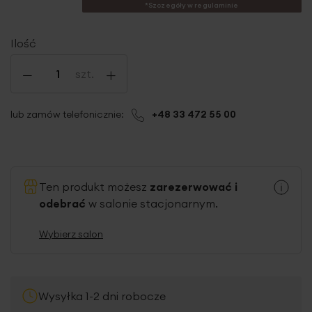
*Szczegóły w regulaminie
Ilość
-
+
szt.
lub zamów telefonicznie:
+48 33 472 55 00
Ten produkt możesz
zarezerwować i
odebrać
w salonie stacjonarnym.
Wybierz salon
Wysyłka 1-2 dni robocze