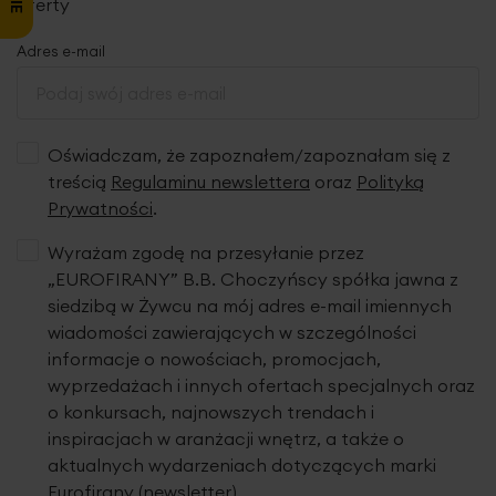
oferty
Adres e-mail
Oświadczam, że zapoznałem/zapoznałam się z
treścią
Regulaminu newslettera
oraz
Polityką
Prywatności
.
Wyrażam zgodę na przesyłanie przez
„EUROFIRANY” B.B. Choczyńscy spółka jawna z
siedzibą w Żywcu na mój adres e-mail imiennych
wiadomości zawierających w szczególności
informacje o nowościach, promocjach,
wyprzedażach i innych ofertach specjalnych oraz
o konkursach, najnowszych trendach i
inspiracjach w aranżacji wnętrz, a także o
aktualnych wydarzeniach dotyczących marki
Eurofirany (newsletter).