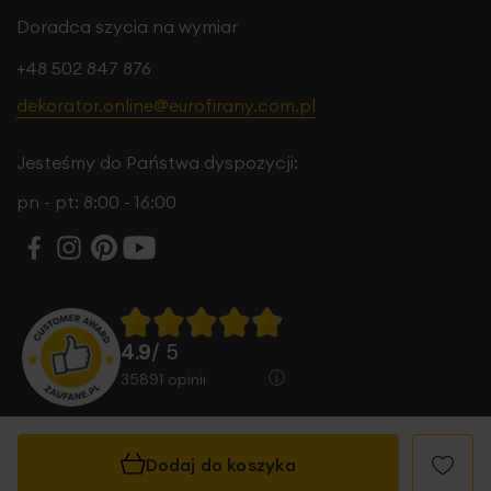
Doradca szycia na wymiar
+48 502 847 876
dekorator.online@eurofirany.com.pl
Jesteśmy do Państwa dyspozycji:
pn - pt: 8:00 - 16:00
4.9
/ 5
35891
opinii
Dodaj do koszyka