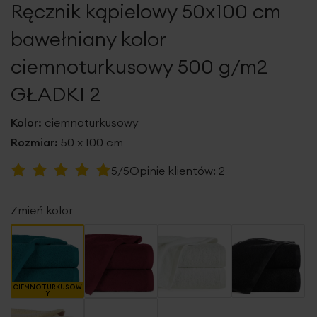
Ręcznik kąpielowy 50x100 cm
galerii
bawełniany kolor
ciemnoturkusowy 500 g/m2
GŁADKI 2
Kolor:
ciemnoturkusowy
Rozmiar:
50 x 100 cm
Ocena:
5/5
Opinie klientów:
2
100
100
% of
Zmień kolor
CIEMNOTURKUSOW
Y