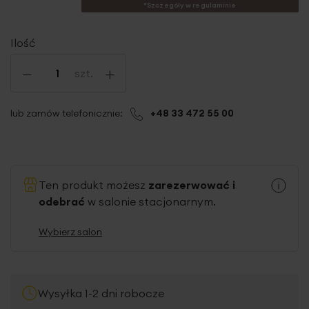
*Szczegóły w regulaminie
Ilość
-
+
szt.
lub zamów telefonicznie:
+48 33 472 55 00
Ten produkt możesz
zarezerwować i
odebrać
w salonie stacjonarnym.
Wybierz salon
Wysyłka 1-2 dni robocze