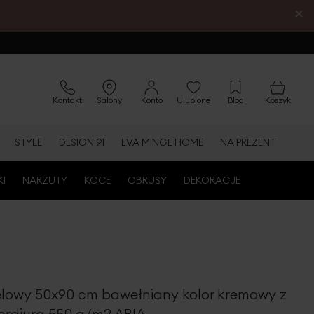
×
Kontakt
Salony
Konto
Ulubione
Blog
Koszyk
STYLE
DESIGN 91
EVA MINGE HOME
NA PREZENT
KI
NARZUTY
KOCE
OBRUSY
DEKORACJE
elowy 50x90 cm bawełniany kolor kremowy z
rdiurą 550 g/m2 ARIA