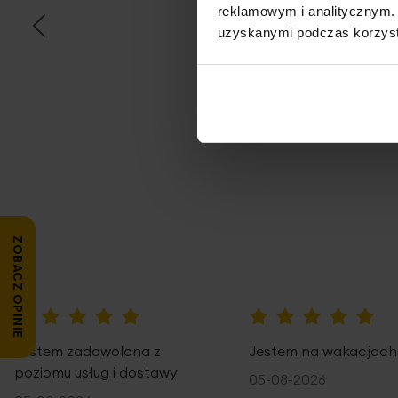
reklamowym i analitycznym. 
uzyskanymi podczas korzysta
Opi
ZOBACZ OPINIE
100%
100%
Jestem zadowolona z
Jestem na wakacjach
poziomu usług i dostawy
05-08-2026