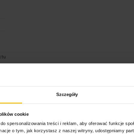
ktu
Szczegóły
 plików cookie
o może Cię zainteresow
do spersonalizowania treści i reklam, aby oferować funkcje sp
ormacje o tym, jak korzystasz z naszej witryny, udostępniamy p