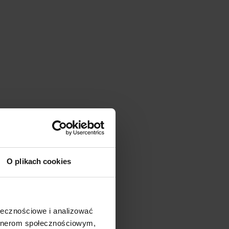
O plikach cookies
ać
ołecznościowe i analizować
artnerom społecznościowym,