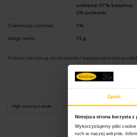
ozdobna: 97% bawełna,
3% poliester
Tolerancja rozmiaru
3%
Waga netto
75 g
Pobierz instrukcję użytkowania i bezpieczeństwa produ
Zgoda
High-contrast mode
Niniejsza strona korzysta z
T
Wykorzystujemy pliki cookie 
ruch w naszej witrynie. Inf