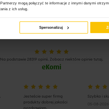
Partnerzy mogą połączyć te informacje z innymi danymi otrzym
nia z ich usług.
Spersonalizuj
Z
nie potwierdzone zaku
5%
Na podstawie 28319 opinii. Zobacz niektóre opinie tutaj.
100%
100%
.
Jesteście super firmą
Szybko i sk
produkty dobrej jakości
05-08-2026
pozdrawiam.