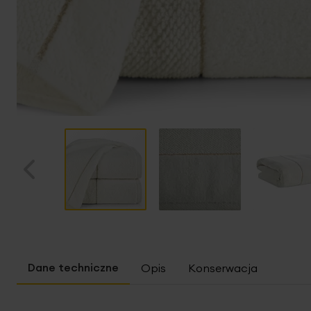
Przejdź
na
początek
Opis
Konserwacja
galerii