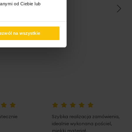
anymi od Ciebie lub
ezwól na wszystkie
pem
100%
utecznie
Szybka realizacja zamówienia,
idealnie wykonana pościel,
miękki materiał.