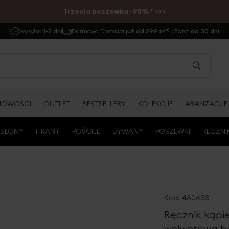
Trzecia poszewka -90%* >>>
Wysyłka
1-2 dni
Darmowa Dostawa
już od 299 zł
Zwrot
do 30 dni
NOWOŚCI
OUTLET
BESTSELLERY
KOLEKCJE
ARANŻACJE
SŁONY
FIRANY
POŚCIEL
DYWANY
POSZEWKI
RĘCZNI
Kod:
480633
Ręcznik kąpi
welwetową bo