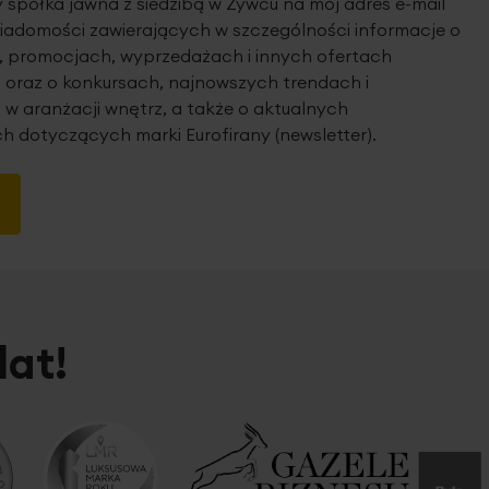
spółka jawna z siedzibą w Żywcu na mój adres e-mail
iadomości zawierających w szczególności informacje o
 promocjach, wyprzedażach i innych ofertach
 oraz o konkursach, najnowszych trendach i
 w aranżacji wnętrz, a także o aktualnych
h dotyczących marki Eurofirany (newsletter).
lat!