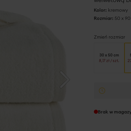
Kolor:
kremowy
Rozmiar:
50 x 9
Zmień rozmiar
30 x 50 cm
8,17 zł
/ szt.
2
Brak w magaz