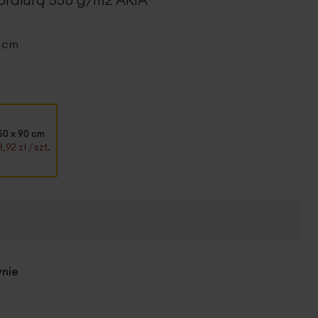
0 cm
50 x 90 cm
3,92 zł
/ szt.
ynie