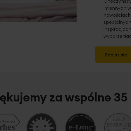
Choczyńscy 
imiennych w
nowościach,
specjalnych
inspiracjach
wydarzeniac
Zapisz się
ękujemy za wspólne 35 