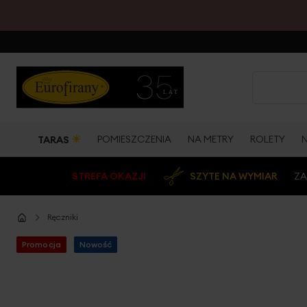
☀
POMIESZCZENIA
NA METRY
ROLETY
TARAS
STREFA OKAZJI
SZYTE NA WYMIAR
ZA
Ręczniki
Promocja
Nowość
Przejdź
na
koniec