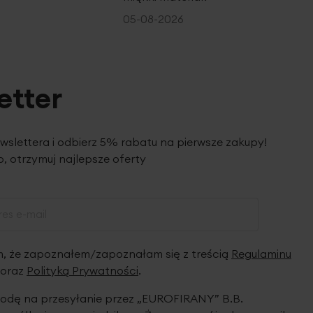
05-08-2026
etter
ewslettera i odbierz 5% rabatu na pierwsze zakupy!
, otrzymuj najlepsze oferty
 że zapoznałem/zapoznałam się z treścią
Regulaminu
oraz
Polityką Prywatności
.
dę na przesyłanie przez „EUROFIRANY” B.B.