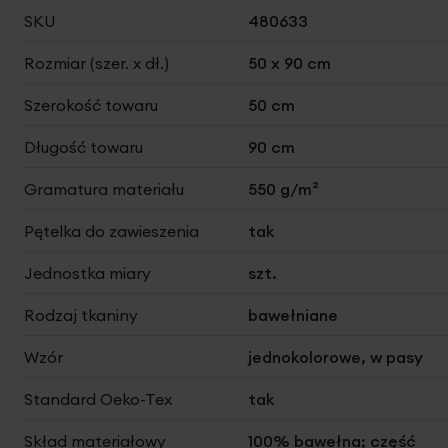
Więcej
SKU
480633
informacji
Rozmiar (szer. x dł.)
50 x 90 cm
Szerokość towaru
50 cm
Długość towaru
90 cm
Gramatura materiału
550 g/m²
Pętelka do zawieszenia
tak
Jednostka miary
szt.
Rodzaj tkaniny
bawełniane
Wzór
jednokolorowe, w pasy
Standard Oeko-Tex
tak
Skład materiałowy
100% bawełna; część