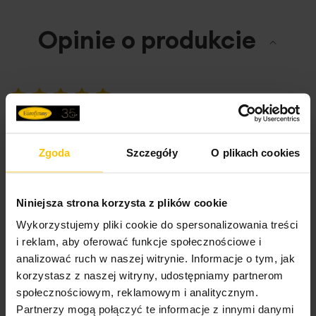
Opinie o produkcie
100%
Ręczniki bardzo dobrej jakości, delikatne w dotyku, nie są
szorstkie i dobrze chłoną wodę. Piękny turkusowy kolor, na
takim mi zależało. Polecam.
Zgoda
Szczegóły
O plikach cookies
Wysłany na
09.05.2025
Niniejsza strona korzysta z plików cookie
Wykorzystujemy pliki cookie do spersonalizowania treści
100%
Miękki, przyjemny,dobra cena
i reklam, aby oferować funkcje społecznościowe i
analizować ruch w naszej witrynie. Informacje o tym, jak
Wysłany na
24.03.2025
korzystasz z naszej witryny, udostępniamy partnerom
społecznościowym, reklamowym i analitycznym.
Partnerzy mogą połączyć te informacje z innymi danymi