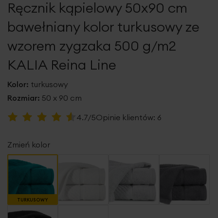
Ręcznik kąpielowy 50x90 cm
galerii
bawełniany kolor turkusowy ze
wzorem zygzaka 500 g/m2
KALIA Reina Line
Kolor:
turkusowy
Rozmiar:
50 x 90 cm
Ocena:
4.7/5
Opinie klientów:
6
93
100
% of
Zmień kolor
TURKUSOWY