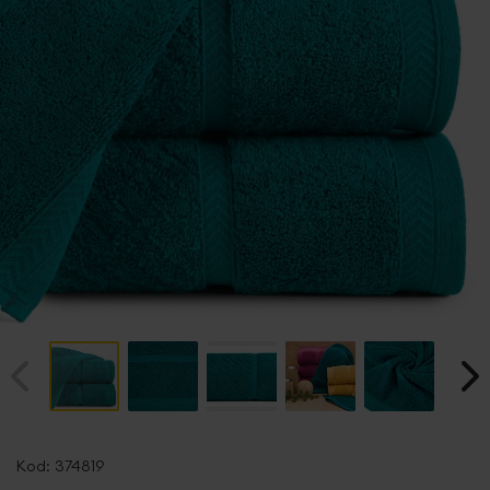
Przejdź
na
Kod:
374819
początek