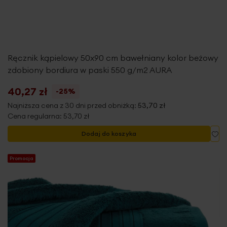
Ręcznik kąpielowy 50x90 cm bawełniany kolor beżowy
zdobiony bordiura w paski 550 g/m2 AURA
40,27 zł
-25%
Najniższa cena z 30 dni przed obniżką:
53,70 zł
Cena regularna:
53,70 zł
Do
Dodaj do koszyka
Promocja