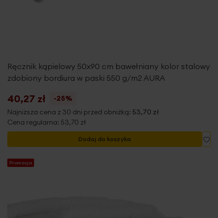
Ręcznik kąpielowy 50x90 cm bawełniany kolor stalowy
zdobiony bordiura w paski 550 g/m2 AURA
40,27 zł
-25%
Najniższa cena z 30 dni przed obniżką:
53,70 zł
Cena regularna:
53,70 zł
Do
Dodaj do koszyka
Promocja