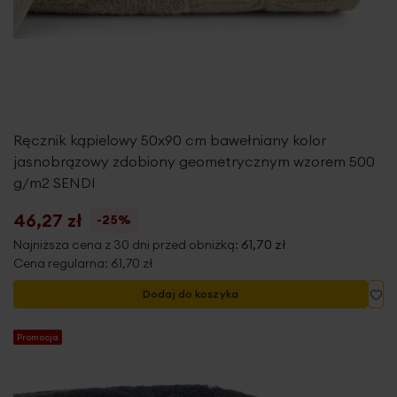
Ręcznik kąpielowy 50x90 cm bawełniany kolor
jasnobrązowy zdobiony geometrycznym wzorem 500
g/m2 SENDI
46,27 zł
-25%
Najniższa cena z 30 dni przed obniżką:
61,70 zł
Cena regularna:
61,70 zł
Do
Dodaj do koszyka
Promocja