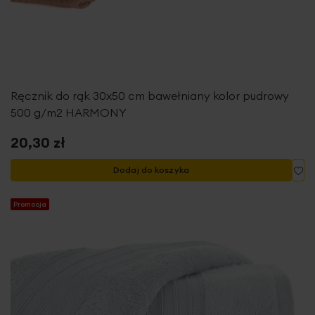
Ręcznik do rąk 30x50 cm bawełniany kolor pudrowy
500 g/m2 HARMONY
20,30 zł
Do
Dodaj do koszyka
Promocja