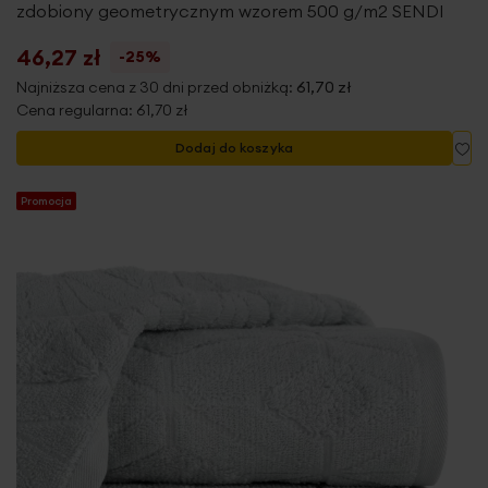
zdobiony geometrycznym wzorem 500 g/m2 SENDI
46,27 zł
-25%
Najniższa cena z 30 dni przed obniżką:
61,70 zł
Cena regularna:
61,70 zł
Do
Dodaj do koszyka
Promocja