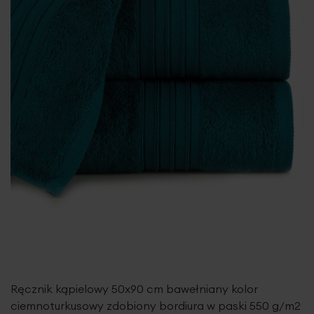
Ręcznik kąpielowy 50x90 cm bawełniany kolor
ciemnoturkusowy zdobiony bordiura w paski 550 g/m2