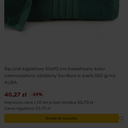
Ręcznik kąpielowy 50x90 cm bawełniany kolor
ciemnozielony zdobiony bordiura w paski 550 g/m2
AURA
40,27 zł
-25%
Najniższa cena z 30 dni przed obniżką:
53,70 zł
Cena regularna:
53,70 zł
Do
Dodaj do koszyka