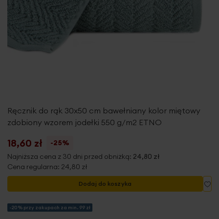
Ręcznik do rąk 30x50 cm bawełniany kolor miętowy
zdobiony wzorem jodełki 550 g/m2 ETNO
18,60 zł
-25%
Najniższa cena z 30 dni przed obniżką:
24,80 zł
Cena regularna:
24,80 zł
Do
Dodaj do koszyka
-20% przy zakupach za min. 99 zł