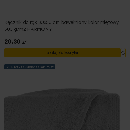
Ręcznik do rąk 30x50 cm bawełniany kolor miętowy
500 g/m2 HARMONY
20,30 zł
Do
Dodaj do koszyka
-20% przy zakupach za min. 99 zł