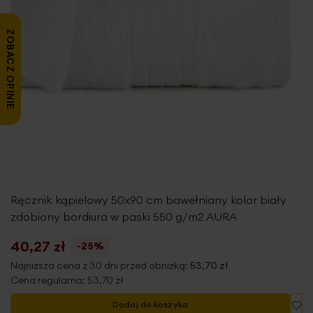
ZOBACZ OPINIE
Ręcznik kąpielowy 50x90 cm bawełniany kolor biały
zdobiony bordiura w paski 550 g/m2 AURA
40,27 zł
-25%
Najniższa cena z 30 dni przed obniżką:
53,70 zł
Cena regularna:
53,70 zł
Do
Dodaj do koszyka