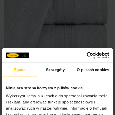
Zgoda
Szczegóły
O plikach cookies
Niniejsza strona korzysta z plików cookie
Wykorzystujemy pliki cookie do spersonalizowania treści
Ręcznik kąpielowy 50x90 cm bawełniany kolor srebrny
i reklam, aby oferować funkcje społecznościowe i
zdobiony bordiura w paski 550 g/m2 AURA
analizować ruch w naszej witrynie. Informacje o tym, jak
korzystasz z naszej witryny, udostępniamy partnerom