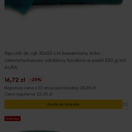
Ręcznik do rąk 30x50 cm bawełniany kolor
ciemnoturkusowy zdobiony bordiura w paski 550 g/m2
AURA
16,72 zł
-25%
Najniższa cena z 30 dni przed obniżką:
22,30 zł
Cena regularna:
22,30 zł
Do
Dodaj do koszyka
Promocja