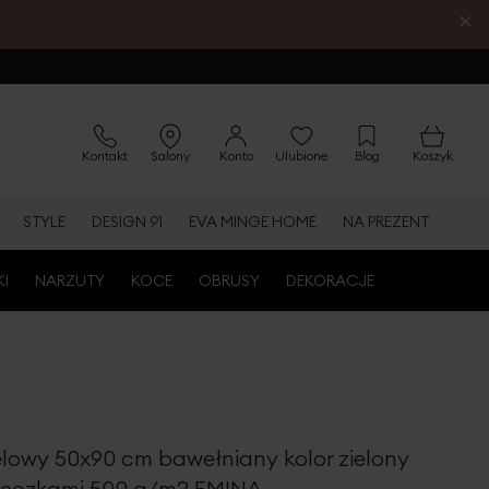
×
Kontakt
Salony
Konto
Ulubione
Blog
Koszyk
STYLE
DESIGN 91
EVA MINGE HOME
NA PREZENT
KI
NARZUTY
KOCE
OBRUSY
DEKORACJE
elowy 50x90 cm bawełniany kolor zielony
seczkami 500 g/m2 EMINA