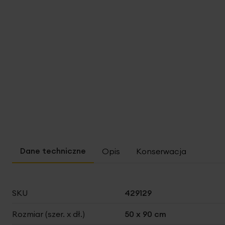
Opis
Konserwacja
Więcej
SKU
429129
informacji
Rozmiar (szer. x dł.)
50 x 90 cm