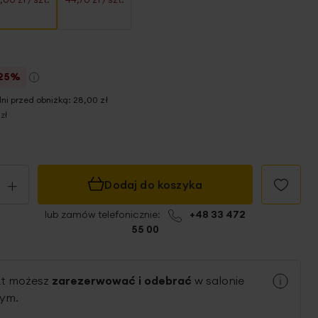
25%
dni przed obniżką:
28,00 zł
zł
+
Dodaj do koszyka
lub zamów telefonicznie:
+48 33 472
55 00
kt możesz
zarezerwować i odebrać
w salonie
nym.