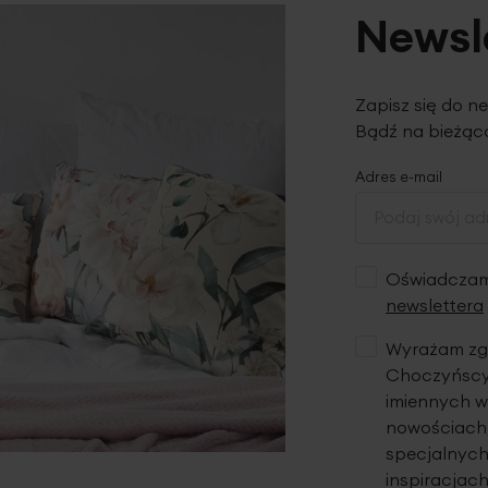
Newsl
Zapisz się do n
Bądź na bieżąco
Adres e-mail
Oświadczam,
newslettera
Wyrażam zgo
Choczyńscy 
imiennych w
nowościach,
specjalnych
inspiracjach