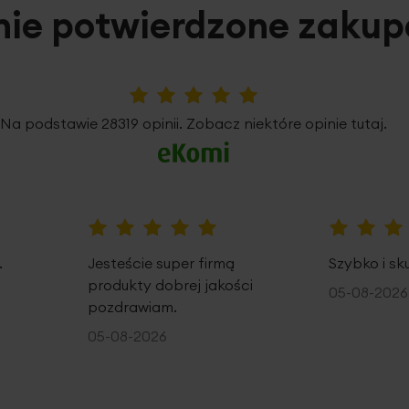
nie potwierdzone zaku
5%
Na podstawie 28319 opinii. Zobacz niektóre opinie tutaj.
100%
100%
.
Jesteście super firmą
Szybko i sk
produkty dobrej jakości
05-08-2026
pozdrawiam.
05-08-2026