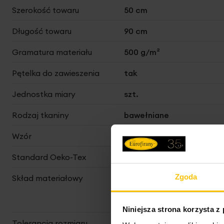
Szerokość towaru
50 cm
Długość towaru
90 cm
Gramatura materiału
500 g/m²
Pętelka do zawieszenia
tak
Jednostka miary
szt.
Rodzaj tkaniny
bawełniane
Wzór
w pasy
Standard Oeko-Tex
tak
Zgoda
Skład materiałowy
100% bawełna; część
ozdobna: 97% bawełna,
3% poliester
Niniejsza strona korzysta z
Tolerancja rozmiaru
3%