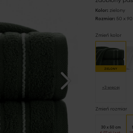
Kolor:
zielony
Rozmiar:
50 x 9
Zmień kolor
ZIELONY
+3 więcej
Zmień rozmiar
30 x 50 cm
6,97 zł
/ szt.
2