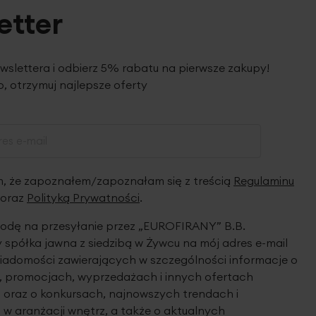
etter
ewslettera i odbierz 5% rabatu na pierwsze zakupy!
, otrzymuj najlepsze oferty
 że zapoznałem/zapoznałam się z treścią
Regulaminu
oraz
Polityką Prywatności
.
dę na przesyłanie przez „EUROFIRANY” B.B.
spółka jawna z siedzibą w Żywcu na mój adres e-mail
iadomości zawierających w szczególności informacje o
 promocjach, wyprzedażach i innych ofertach
 oraz o konkursach, najnowszych trendach i
 w aranżacji wnętrz, a także o aktualnych