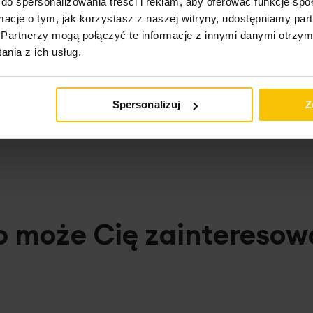
do spersonalizowania treści i reklam, aby oferować funkcje sp
ormacje o tym, jak korzystasz z naszej witryny, udostępniamy p
Partnerzy mogą połączyć te informacje z innymi danymi otrzym
nia z ich usług.
ktu
Spersonalizuj
Z
o może Cię zainteresow