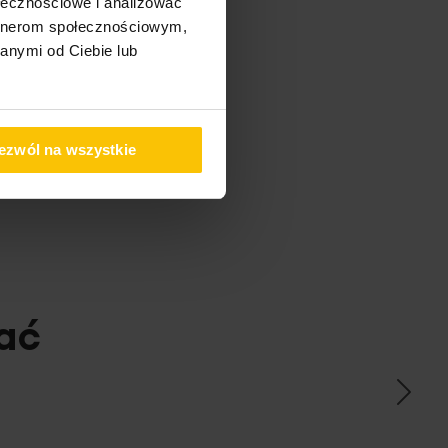
ołecznościowe i analizować
artnerom społecznościowym,
anymi od Ciebie lub
ezwól na wszystkie
ać