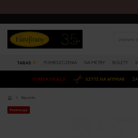
☀
POMIESZCZENIA
NA METRY
ROLETY
TARAS
STREFA OKAZJI
SZYTE NA WYMIAR
ZA
Ręczniki
Promocja
Przejdź
na
koniec