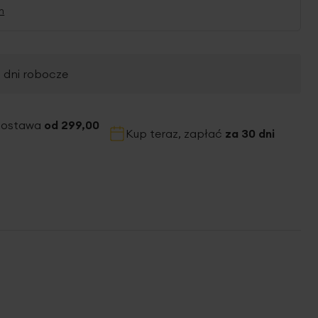
n
2 dni robocze
dostawa
od 299,00
Kup teraz, zapłać
za 30 dni