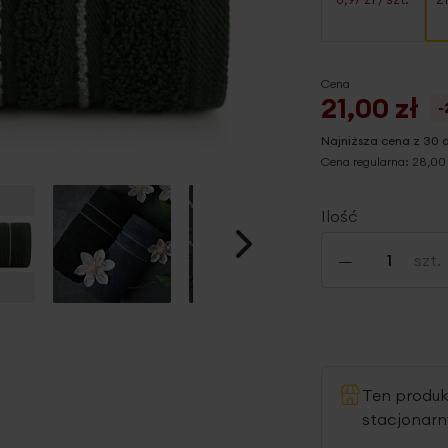
Cena
21,00 zł
-
Najniższa cena z 30 
Cena regularna:
28,00 
Ilość
-
szt.
Ten produ
stacjonar