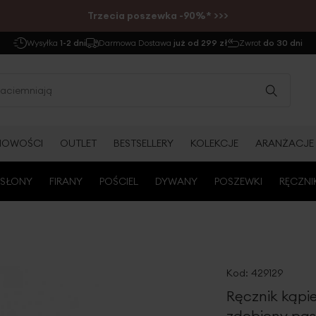
Trzecia poszewka -90%* >>>
Wysyłka
1-2 dni
Darmowa Dostawa
już od 299 zł
Zwrot
do 30 dni
NOWOŚCI
OUTLET
BESTSELLERY
KOLEKCJE
ARANŻACJE
SŁONY
FIRANY
POŚCIEL
DYWANY
POSZEWKI
RĘCZNI
Kod:
429129
Ręcznik kąpi
zdobiony pa