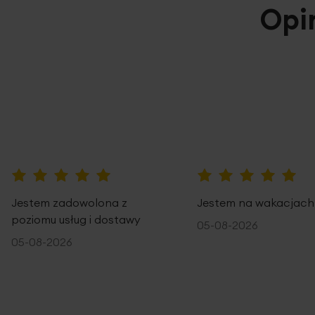
Opi
100%
100%
Jestem zadowolona z
Jestem na wakacjach
poziomu usług i dostawy
05-08-2026
05-08-2026