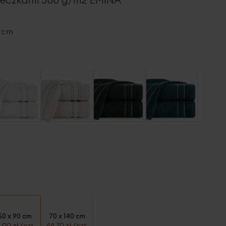
0 cm
50 x 90 cm
70 x 140 cm
1,00 zł
/ szt.
44,70 zł
/ szt.