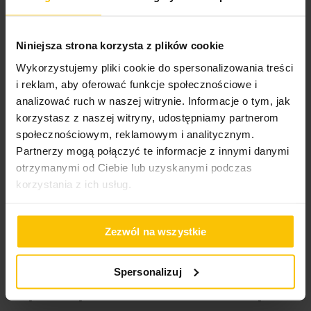
ochrony podczas procesu tkania produktu. We wstępnej
32,80 zł
52,60 zł
fazie użytkowania ręczników pojawia się pylenie, które jest
Dodaj do listy życzeń
Dodaj do listy życzeń
Do
wynikiem wykruszania się parafiny z włókien. Nie jest ono
Dodaj do koszyka
Dodaj do koszyka
Niniejsza strona korzysta z plików cookie
wadą produktu. Podczas kolejnych procesów prania i w
Wykorzystujemy pliki cookie do spersonalizowania treści
trakcie użytkowania ręczników pylenie całkowicie ustępuje,
jednocześnie zwiększa się ich puszystość i chłonność
i reklam, aby oferować funkcje społecznościowe i
analizować ruch w naszej witrynie. Informacje o tym, jak
korzystasz z naszej witryny, udostępniamy partnerom
High-contrast mode
społecznościowym, reklamowym i analitycznym.
Partnerzy mogą połączyć te informacje z innymi danymi
otrzymanymi od Ciebie lub uzyskanymi podczas
To może Cię zainteresować
korzystania z ich usług.
Zezwól na wszystkie
Spersonalizuj
Opinie potwierdzone zakupem