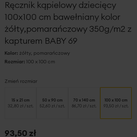
Ręcznik kąpielowy dziecięcy
galerii
100x100 cm bawełniany kolor
żółty,pomarańczowy 350g/m2 z
kapturem BABY 69
Kolor:
żółty, pomarańczowy
Rozmiar:
100 x 100 cm
Zmień rozmiar
15 x 21 cm
50 x 90 cm
70 x 140 cm
100 x 100 cm
32,80 zł
/ szt.
52,60 zł
/ szt.
86,70 zł
/ szt.
93,50 zł
/ szt.
93,50 zł