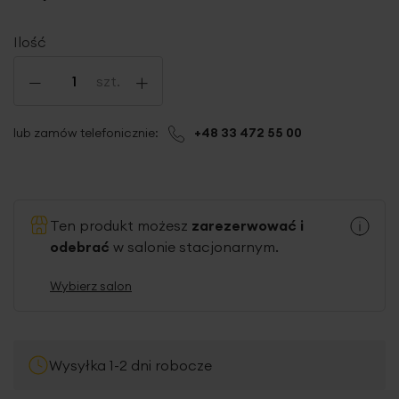
Ilość
-
+
szt.
lub zamów telefonicznie:
+48 33 472 55 00
Ten produkt możesz
zarezerwować i
odebrać
w salonie stacjonarnym.
Wybierz salon
Wysyłka 1-2 dni robocze