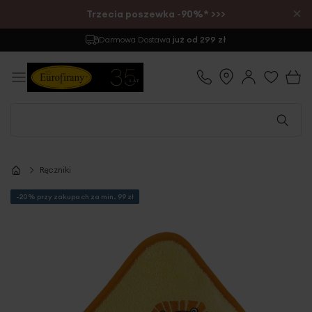
×
Trzecia poszewka -90%* >>>
Darmowa Dostawa
już od 299 zł
Ręczniki
-20% przy zakupach za min. 99 zł
Przejdź
na
koniec
galerii