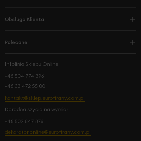
Obsługa Klienta
Polecane
Infolinia Sklepu Online
+48 504 774 396
+48 33 472 55 00
kontakt@sklep.eurofirany.com.pl
Doradca szycia na wymiar
+48 502 847 876
dekorator.online@eurofirany.com.pl