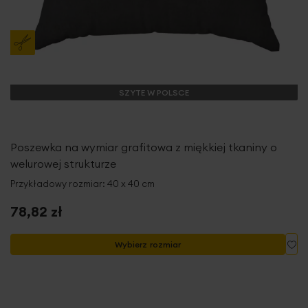
SZYTE W POLSCE
Poszewka na wymiar grafitowa z miękkiej tkaniny o
welurowej strukturze
Przykładowy rozmiar: 40 x 40 cm
78,82 zł
Do
Wybierz rozmiar