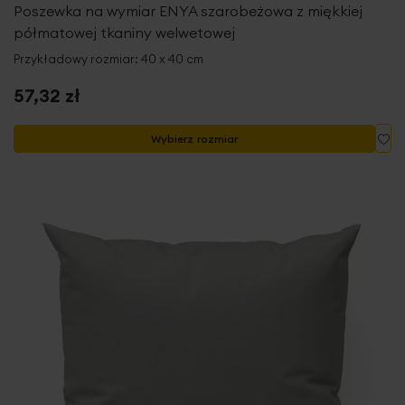
Poszewka na wymiar ENYA szarobeżowa z miękkiej
półmatowej tkaniny welwetowej
Przykładowy rozmiar: 40 x 40 cm
57,32 zł
Do
Wybierz rozmiar