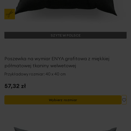
SZYTE W POLSCE
Poszewka na wymiar ENYA grafitowa z miękkiej
półmatowej tkaniny welwetowej
Przykładowy rozmiar: 40 x 40 cm
57,32 zł
Do
Wybierz rozmiar