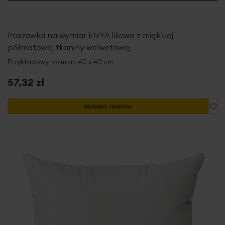
Poszewka na wymiar ENYA liliowa z miękkiej
półmatowej tkaniny welwetowej
Przykładowy rozmiar: 40 x 40 cm
57,32 zł
Do
Wybierz rozmiar