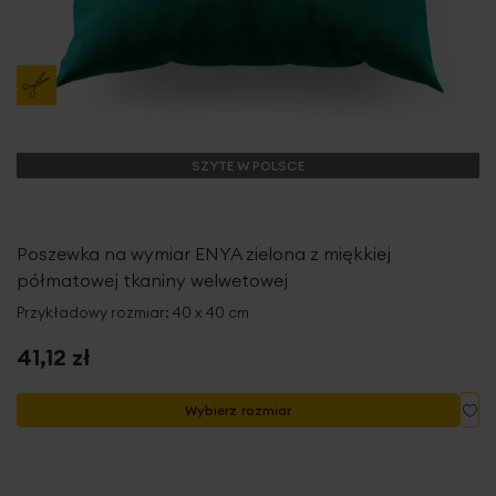
SZYTE W POLSCE
Poszewka na wymiar ENYA zielona z miękkiej
półmatowej tkaniny welwetowej
Przykładowy rozmiar: 40 x 40 cm
41,12 zł
Do
Wybierz rozmiar