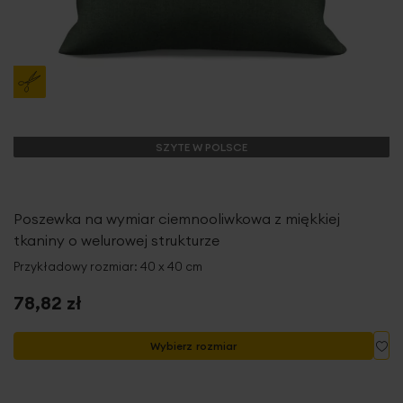
SZYTE W POLSCE
Poszewka na wymiar ciemnooliwkowa z miękkiej
tkaniny o welurowej strukturze
Przykładowy rozmiar: 40 x 40 cm
78,82 zł
Do
Wybierz rozmiar