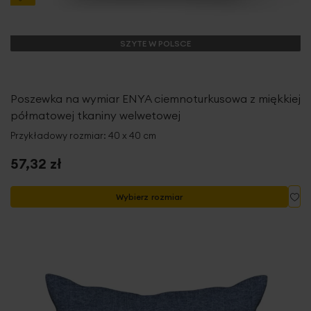
SZYTE W POLSCE
Poszewka na wymiar ENYA ciemnoturkusowa z miękkiej
półmatowej tkaniny welwetowej
Przykładowy rozmiar: 40 x 40 cm
57,32 zł
Do
Wybierz rozmiar