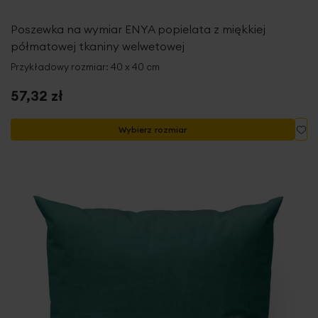
Poszewka na wymiar ENYA popielata z miękkiej
półmatowej tkaniny welwetowej
Przykładowy rozmiar: 40 x 40 cm
57,32 zł
Do
Wybierz rozmiar