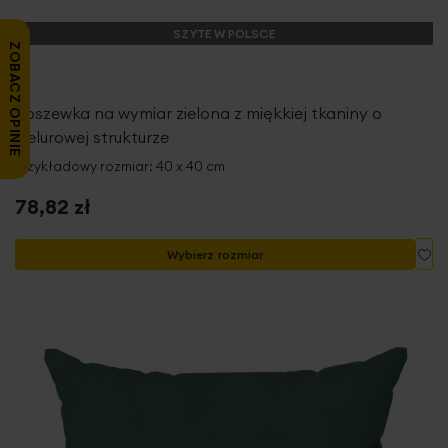
SZYTE W POLSCE
ZOBACZ OPINIE
Poszewka na wymiar zielona z miękkiej tkaniny o
welurowej strukturze
Przykładowy rozmiar: 40 x 40 cm
78,82 zł
Do
Wybierz rozmiar