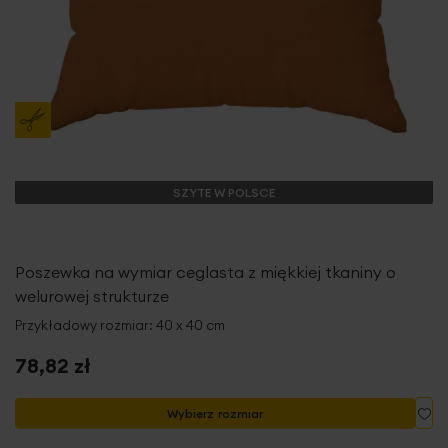
SZYTE W POLSCE
Poszewka na wymiar ceglasta z miękkiej tkaniny o
welurowej strukturze
Przykładowy rozmiar: 40 x 40 cm
78,82 zł
Do
Wybierz rozmiar