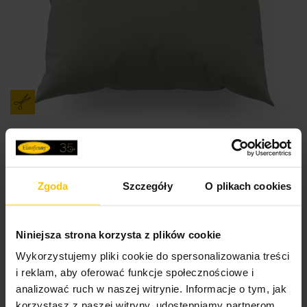
SZYTE W POLSCE
Zgoda
Szczegóły
O plikach cookies
Poszewka na wymiar ENYA stalowa z miękkiej
półmatowej tkaniny welwetowej
Niniejsza strona korzysta z plików cookie
Przykładowy rozmiar: 40 x 40 cm
Wykorzystujemy pliki cookie do spersonalizowania treści
57,32 zł
i reklam, aby oferować funkcje społecznościowe i
analizować ruch w naszej witrynie. Informacje o tym, jak
Do
Wybierz rozmiar
korzystasz z naszej witryny, udostępniamy partnerom