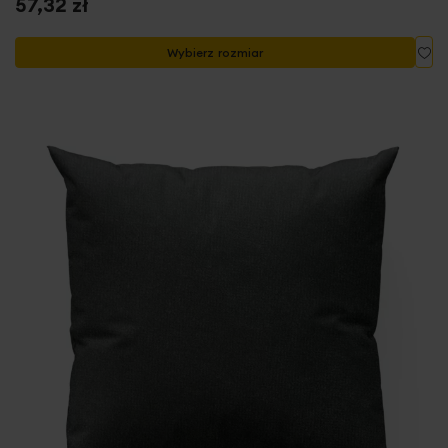
57,32 zł
Do
Wybierz rozmiar