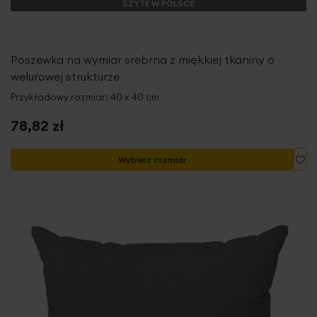
SZYTE W POLSCE
Poszewka na wymiar srebrna z miękkiej tkaniny o
welurowej strukturze
Przykładowy rozmiar: 40 x 40 cm
78,82 zł
Do
Wybierz rozmiar