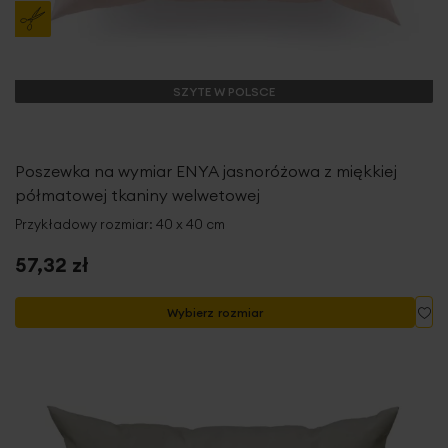
SZYTE W POLSCE
Poszewka na wymiar ENYA jasnoróżowa z miękkiej
półmatowej tkaniny welwetowej
Przykładowy rozmiar: 40 x 40 cm
57,32 zł
Do
Wybierz rozmiar