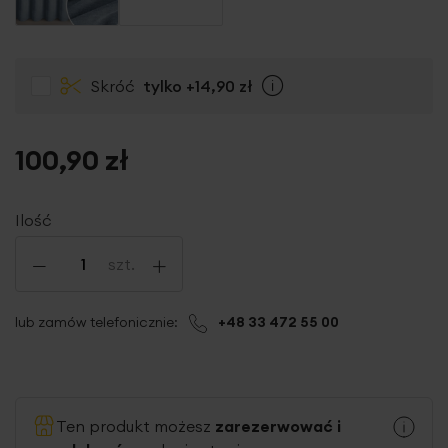
Skróć
tylko
+14,90 zł
Info
100,90 zł
Ilość
-
+
szt.
lub zamów telefonicznie:
+48 33 472 55 00
Ten produkt możesz
zarezerwować i