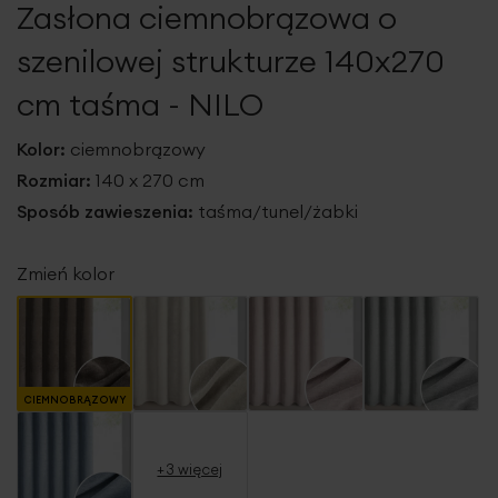
Zasłona ciemnobrązowa o
galerii
szenilowej strukturze 140x270
cm taśma - NILO
Kolor:
ciemnobrązowy
Rozmiar:
140 x 270 cm
Sposób zawieszenia:
taśma/tunel/żabki
Zmień kolor
CIEMNOBRĄZOWY
+3 więcej