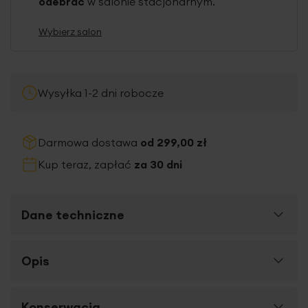
odebrać
w salonie stacjonarnym.
Wybierz salon
Wysyłka 1-2 dni robocze
Darmowa dostawa
od 299,00 zł
Kup teraz, zapłać
za 30 dni
Dane techniczne
Więcej
Opis
SKU
487123
informacji
Rozmiar (szer. x dł.)
140 x 270 cm
Elegancka
zasłona z wysokiej jakości tkaniny
Konserwacja