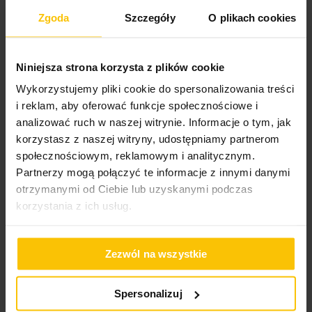
Zgoda
Szczegóły
O plikach cookies
Cechy produktu:
Poszewka na poduszkę
rodzaj: zasłona gotowa
45x45 cm szenilowa,
Niniejsza strona korzysta z plików cookie
ciemnobrązowa NILO
tkanina: szenilowa
Wykorzystujemy pliki cookie do spersonalizowania treści
kolorystyka: jednokolorowa
19,90 zł
i reklam, aby oferować funkcje społecznościowe i
struktura: miękka, przyjemna w dotyku
analizować ruch w naszej witrynie. Informacje o tym, jak
Dodaj do listy życ
Dodaj do koszyka
sposób zawieszenia: taśma marszcząca
korzystasz z naszej witryny, udostępniamy partnerom
społecznościowym, reklamowym i analitycznym.
funkcja dodatkowa: tunel na karnisz
Partnerzy mogą połączyć te informacje z innymi danymi
High-contrast mode
efekt wizualny: eleganckie, równe fale
otrzymanymi od Ciebie lub uzyskanymi podczas
styl: klasyczny, nowoczesny, przytulny
korzystania z ich usług.
To może Cię zainteresować
Dane techniczne:
Zezwól na wszystkie
Spersonalizuj
szerokość: 140 cm