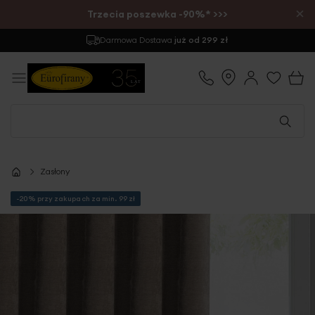
×
Trzecia poszewka -90%* >>>
Darmowa Dostawa
już od 299 zł
Zasłony
-20% przy zakupach za min. 99 zł
Przejdź
na
koniec
galerii