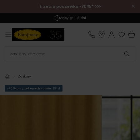
×
Trzecia poszewka -90%* >>>
Darmowa Dostawa
już od 299 zł
Zasłony
-20% przy zakupach za min. 99 zł
Przejdź
na
koniec
galerii