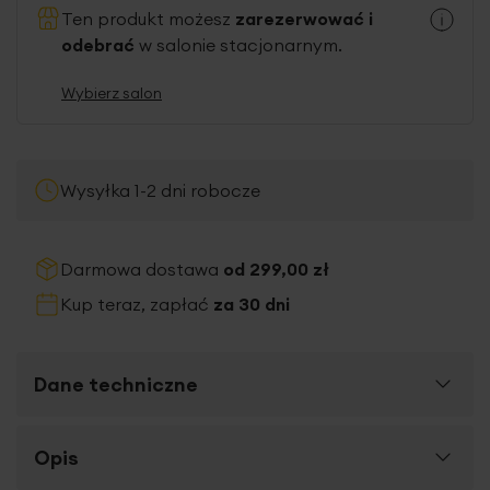
Ten produkt możesz
zarezerwować i
odebrać
w salonie stacjonarnym.
Wybierz salon
Wysyłka 1-2 dni robocze
Darmowa dostawa
od 299,00 zł
Kup teraz, zapłać
za 30 dni
Dane techniczne
Więcej
Opis
SKU
386927
informacji