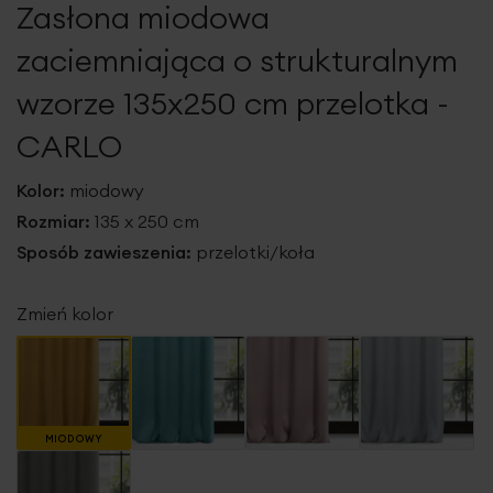
Zasłona miodowa
galerii
zaciemniająca o strukturalnym
wzorze 135x250 cm przelotka -
CARLO
Kolor:
miodowy
Rozmiar:
135 x 250 cm
Sposób zawieszenia:
przelotki/koła
Zmień kolor
MIODOWY