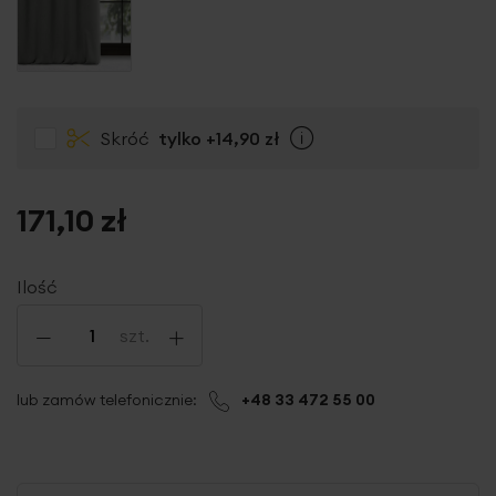
Skróć
tylko
+14,90 zł
Info
171,10 zł
Ilość
-
+
szt.
lub zamów telefonicznie:
+48 33 472 55 00