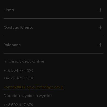
względu na brak przewodniego wzoru i zdobień,
tkaninę z
łatwością dopasujesz do różnych koncepcji
Firma
wnętrzarskich,
również dobór firany nie jest
skomplikowany, gdyż większość wzorów prezentuje się w
tym zestawieniu atrakcyjnie.
Obsługa Klienta
Polecane
Infolinia Sklepu Online
+48 504 774 396
+48 33 472 55 00
kontakt@sklep.eurofirany.com.pl
Doradca szycia na wymiar
+48 502 847 876