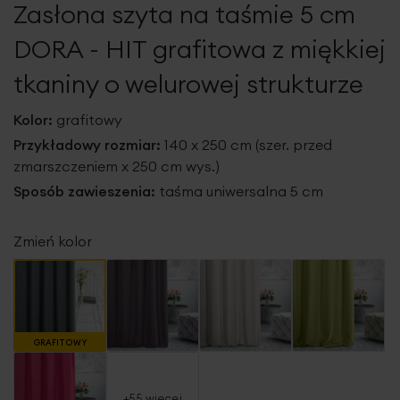
Zasłona szyta na taśmie 5 cm
galerii
DORA - HIT grafitowa z miękkiej
tkaniny o welurowej strukturze
Kolor:
grafitowy
Przykładowy rozmiar:
140 x 250 cm (szer. przed
zmarszczeniem x 250 cm wys.)
Sposób zawieszenia:
taśma uniwersalna 5 cm
Zmień kolor
GRAFITOWY
+55 więcej