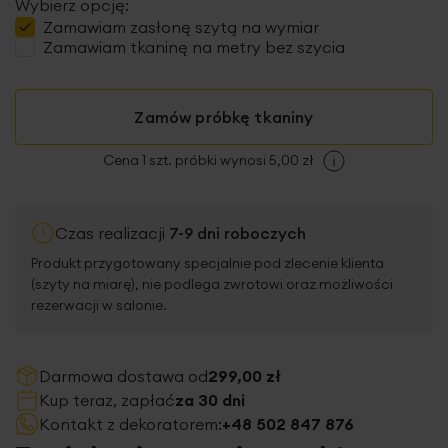
Wybierz opcję:
Zamawiam
zasłonę szytą
na wymiar
Zamawiam tkaninę na metry bez szycia
Zamów próbkę tkaniny
Cena 1 szt. próbki wynosi 5,00 zł
Czas realizacji
7-9 dni roboczych
Produkt przygotowany specjalnie pod zlecenie klienta
(szyty na miarę), nie podlega zwrotowi oraz możliwości
rezerwacji w salonie.
Darmowa dostawa od
299,00 zł
Kup teraz, zapłać
za 30 dni
Kontakt z dekoratorem:
+48 502 847 876