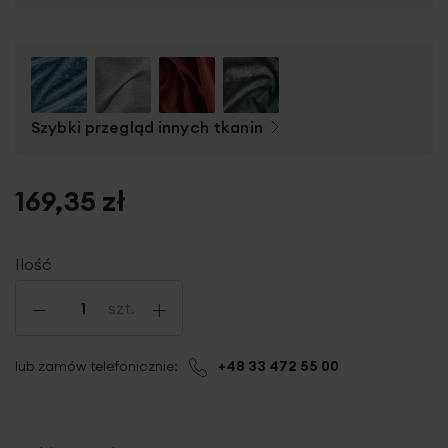
Szybki przegląd innych tkanin
169,35 zł
Ilość
-
+
szt.
lub zamów telefonicznie:
+48 33 472 55 00