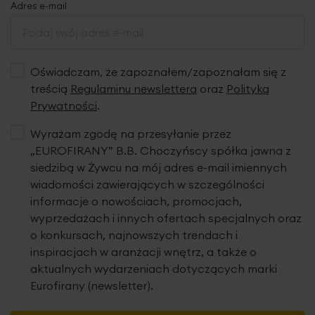
zmarszczeniu należy związać sznurki z drugiej strony. Nie
Adres e-mail
rozmarszczamy zasłon do prania.
Gwarantujemy, że nasze produkty wyróżnia wysoka
jakość tkanin oraz staranne wykończenie. Dekoracje
Oświadczam, że zapoznałem/zapoznałam się z
powstają w naszej pracowni w Polsce i są szyte z pasją.
treścią
Regulaminu newslettera
oraz
Polityką
Prywatności
.
Tkanina
Wyrażam zgodę na przesyłanie przez
„EUROFIRANY” B.B. Choczyńscy spółka jawna z
siedzibą w Żywcu na mój adres e-mail imiennych
wiadomości zawierających w szczególności
informacje o nowościach, promocjach,
wyprzedażach i innych ofertach specjalnych oraz
o konkursach, najnowszych trendach i
inspiracjach w aranżacji wnętrz, a także o
aktualnych wydarzeniach dotyczących marki
Eurofirany (newsletter).