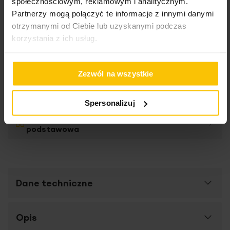
społecznościowym, reklamowym i analitycznym.
Partnerzy mogą połączyć te informacje z innymi danymi
otrzymanymi od Ciebie lub uzyskanymi podczas
korzystania z ich usług.
Roletę szytą na
wymiar
Zezwól na wszystkie
Spersonalizuj
Inne produkty z kolekcji:
Kolekcja
podstawowa
Dane techniczne
Więcej
Opis
SKU
Z01477286
informacji