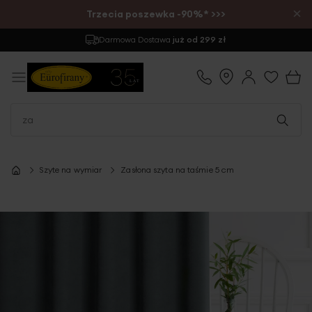
×
Trzecia poszewka -90%* >>>
Darmowa Dostawa
już od 299 zł
Szyte na wymiar
Zasłona szyta na taśmie 5 cm
Przejdź
na
koniec
galerii