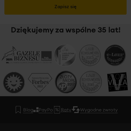
Zapisz się
Dziękujemy za wspólne 35 lat!
Jeśli szukasz dekoracji prostych, a zarazem gustownych,
które nie przytłaczają wnętrza nadmiarem barw i wzorów,
a ponadto kuszą subtelną miękkością, serdecznie
polecamy naszą tkaninę. Gładka
tkanina o miękkim,
zamszowym chwycie
; wizualnie ocieplająca i
wyciszająca wnętrze.
Jednolity, gładki
odcień
elegancko otula okno, tworząc subtelne
dopełnienie aranżacji wnętrza. Tkanina po
zawieszeniu
bardzo ładnie się układa
, tworząc miękkie i
regularne fale delikatnie spływające z karnisza.
Grubszy
Blog
PayPo
Raty
Wygodne zwroty
materiał
skutecznie
ogranicza dopływ światła
słonecznego
, odgradzając wnętrze przed spojrzeniami z
zewnątrz, chroniąc tym samym Twoją prywatność. Ze