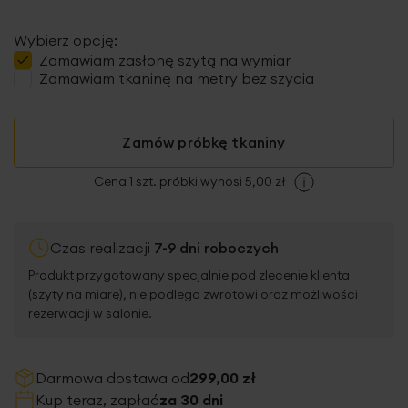
Wybierz opcję:
Zamawiam
zasłonę szytą
na wymiar
Zamawiam tkaninę na metry bez szycia
Zamów próbkę tkaniny
Cena 1 szt. próbki wynosi 5,00 zł
Czas realizacji
7-9 dni roboczych
Produkt przygotowany specjalnie pod zlecenie klienta
(szyty na miarę), nie podlega zwrotowi oraz możliwości
rezerwacji w salonie.
Darmowa dostawa od
299,00 zł
Kup teraz, zapłać
za 30 dni