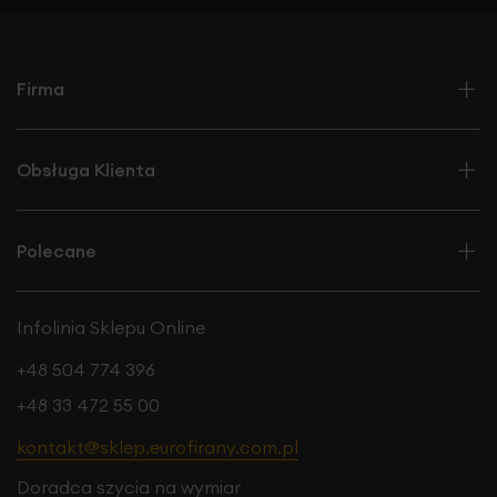
zewnątrz, chroniąc tym samym Twoją
prywatność.
Stopień zaciemnienia wynosi ok. 40-
50%.
Ze względu na brak przewodniego wzoru i
Firma
zdobień,
tkaninę z łatwością dopasujesz do różnych
koncepcji wnętrzarskich,
również dobór firany nie jest
skomplikowany, gdyż większość wzorów prezentuje się w
tym zestawieniu atrakcyjnie.
Obsługa Klienta
Polecane
Infolinia Sklepu Online
+48 504 774 396
+48 33 472 55 00
kontakt@sklep.eurofirany.com.pl
Doradca szycia na wymiar