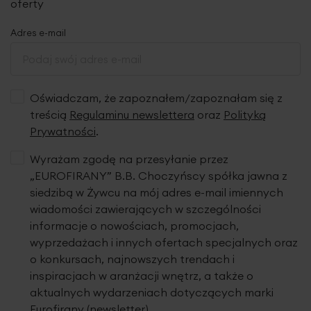
sznureczki z jednej strony, a następnie marszczyć zasłonę
oferty
do momentu osiągnięcia oczekiwanej szerokości; po
zmarszczeniu należy związać sznurki z drugiej strony. Nie
Adres e-mail
rozmarszczamy zasłon do prania.
Gwarantujemy, że nasze produkty wyróżnia wysoka
jakość tkanin oraz staranne wykończenie. Dekoracje
Oświadczam, że zapoznałem/zapoznałam się z
powstają w naszej pracowni w Polsce i są szyte z pasją.
treścią
Regulaminu newslettera
oraz
Polityką
Prywatności
.
Tkanina
Wyrażam zgodę na przesyłanie przez
„EUROFIRANY” B.B. Choczyńscy spółka jawna z
siedzibą w Żywcu na mój adres e-mail imiennych
wiadomości zawierających w szczególności
informacje o nowościach, promocjach,
wyprzedażach i innych ofertach specjalnych oraz
o konkursach, najnowszych trendach i
inspiracjach w aranżacji wnętrz, a także o
aktualnych wydarzeniach dotyczących marki
Eurofirany (newsletter).