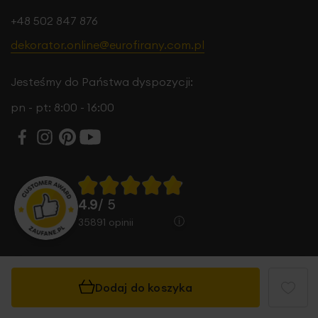
+48 502 847 876
dekorator.online@eurofirany.com.pl
Jesteśmy do Państwa dyspozycji:
pn - pt: 8:00 - 16:00
4.9
/ 5
35891
opinii
Dodaj do koszyka
© 2026 Eurofirany B.B. Choczyńscy Sp.J. Wszystkie
prawa zastrzeżone.