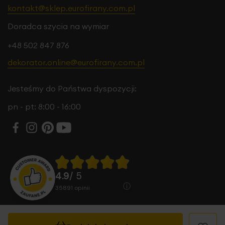
kontakt@sklep.eurofirany.com.pl
Doradca szycia na wymiar
+48 502 847 876
dekorator.online@eurofirany.com.pl
Jesteśmy do Państwa dyspozycji:
pn - pt: 8:00 - 16:00
4.9
/ 5
35891
opinii