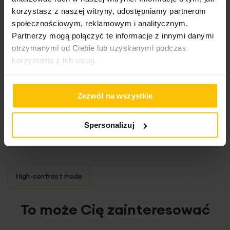
stopień zaciemnienia: średni
korzystasz z naszej witryny, udostępniamy partnerom
2
gramatura: 190 g/m
tolerancja +/- 5%
społecznościowym, reklamowym i analitycznym.
Partnerzy mogą połączyć te informacje z innymi danymi
100%
Bardzo dobra jakość produktu, nie prześwituje światło
otrzymanymi od Ciebie lub uzyskanymi podczas
korzystania z ich usług.
Wysłany na
14.10.2024
Zezwól na wszystkie
100%
Bardzo ładne zasłony, dobrze się układają
Spersonalizuj
Wysłany na
05.07.2024
High-contrast mode
To może Cię zainteresować