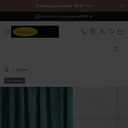
×
Trzecia poszewka -90%* >>>
Darmowa Dostawa
już od 299 zł
Zasłony
Hit cenowy
Przejdź
na
koniec
galerii