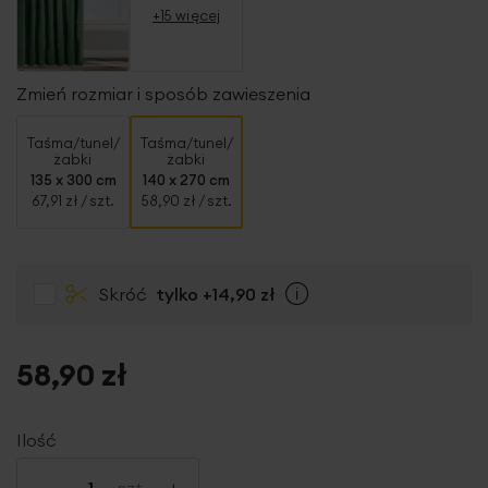
+15 więcej
Zmień rozmiar i sposób zawieszenia
Taśma/tunel/
Taśma/tunel/
żabki
żabki
135 x 300 cm
140 x 270 cm
67,91 zł
/ szt.
58,90 zł
/ szt.
Skróć
tylko
+14,90 zł
Info
58,90 zł
Ilość
-
+
szt.