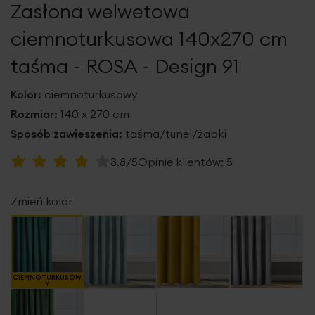
Zasłona welwetowa
galerii
ciemnoturkusowa 140x270 cm
taśma - ROSA - Design 91
Kolor:
ciemnoturkusowy
Rozmiar:
140 x 270 cm
Sposób zawieszenia:
taśma/tunel/żabki
Ocena:
3.8/5
Opinie klientów:
5
76
100
% of
Zmień kolor
CIEMNOTURKUSOW
Y