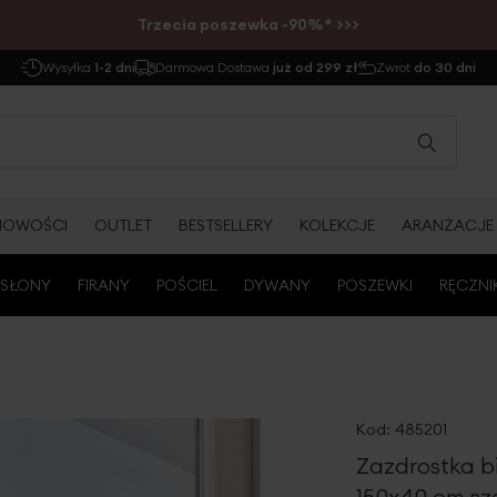
Trzecia poszewka -90%* >>>
Wysyłka
1-2 dni
Darmowa Dostawa
już od 299 zł
Zwrot
do 30 dni
NOWOŚCI
OUTLET
BESTSELLERY
KOLEKCJE
ARANŻACJE
SŁONY
FIRANY
POŚCIEL
DYWANY
POSZEWKI
RĘCZNI
Kod:
485201
Zazdrostka b
150x40 cm sze