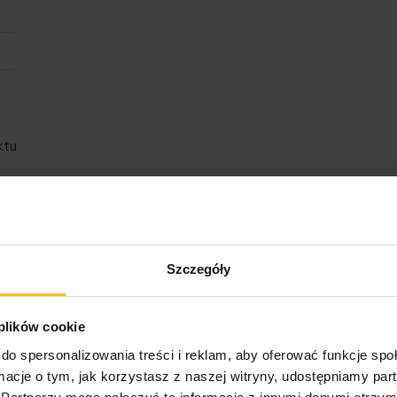
ktu
Szczegóły
 plików cookie
o może Cię zainteresow
do spersonalizowania treści i reklam, aby oferować funkcje sp
ormacje o tym, jak korzystasz z naszej witryny, udostępniamy p