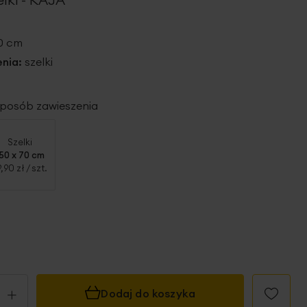
40 cm
nia:
szelki
 sposób zawieszenia
Szelki
150 x 70 cm
9,90 zł
/ szt.
+
Dodaj do koszyka