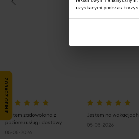
reklamowym i analitycznym. 
uzyskanymi podczas korzysta
Opi
ZOBACZ OPINIE
100%
100%
Jestem zadowolona z
Jestem na wakacjach
poziomu usług i dostawy
05-08-2026
05-08-2026