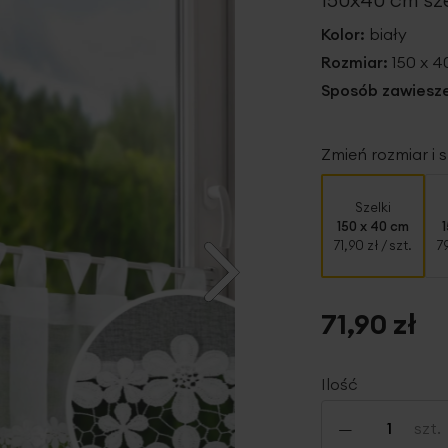
Kolor:
biały
Rozmiar:
150 x 
Sposób zawiesze
Zmień rozmiar i
Szelki
150 x 40 cm
71,90 zł
/ szt.
7
71,90 zł
Ilość
-
szt.