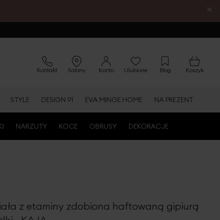
×
Kontakt
Salony
Konto
Ulubione
Blog
Koszyk
STYLE
DESIGN 91
EVA MINGE HOME
NA PREZENT
KI
NARZUTY
KOCE
OBRUSY
DEKORACJE
iała z etaminy zdobiona haftowaną gipiurą
lki - KAJA