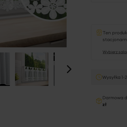
Ten produ
stacjonar
Wybierz salo
Wysyłka 1-
Darmowa 
zł