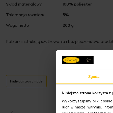
Skład materiałowy
100% poliester
Tolerancja rozmiaru
5%
Waga netto
200 g
Pobierz instrukcję użytkowania i bezpieczeństwa produ
Zgoda
High-contrast mode
Niniejsza strona korzysta z
T
Wykorzystujemy pliki cookie 
ruch w naszej witrynie. Inf