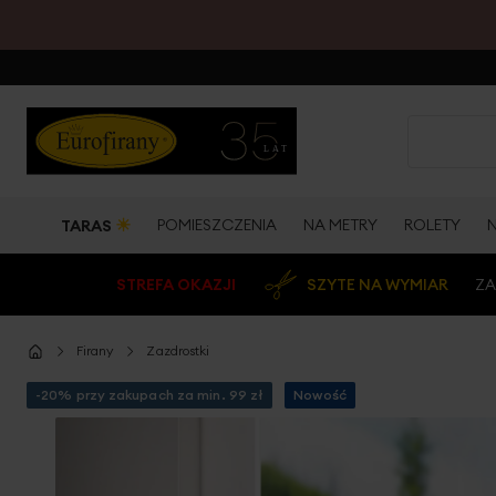
☀
POMIESZCZENIA
NA METRY
ROLETY
TARAS
STREFA OKAZJI
SZYTE NA WYMIAR
ZA
Firany
Zazdrostki
-20% przy zakupach za min. 99 zł
Nowość
Przejdź
na
koniec