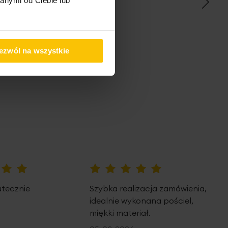
anymi od Ciebie lub
pem
ezwól na wszystkie
100%
utecznie
Szybka realizacja zamówienia,
idealnie wykonana pościel,
miękki materiał.