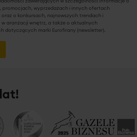
iadomości zawierających w szczególności informacje o
 promocjach, wyprzedażach i innych ofertach
 oraz o konkursach, najnowszych trendach i
 w aranżacji wnętrz, a także o aktualnych
h dotyczących marki Eurofirany (newsletter).
lat!