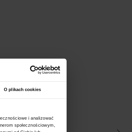
O plikach cookies
ać
ołecznościowe i analizować
artnerom społecznościowym,