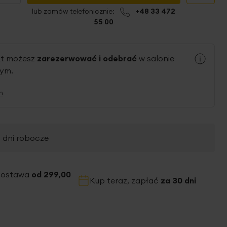
lub zamów telefonicznie:
+48 33 472
55 00
kt możesz
zarezerwować i odebrać
w salonie
nym.
n
2 dni robocze
dostawa
od 299,00
Kup teraz, zapłać
za 30 dni