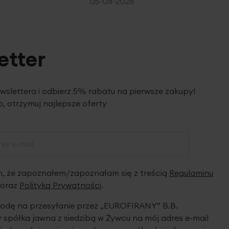
05-08-2026
etter
ewslettera i odbierz 5% rabatu na pierwsze zakupy!
, otrzymuj najlepsze oferty
 że zapoznałem/zapoznałam się z treścią
Regulaminu
oraz
Polityką Prywatności
.
dę na przesyłanie przez „EUROFIRANY” B.B.
spółka jawna z siedzibą w Żywcu na mój adres e-mail