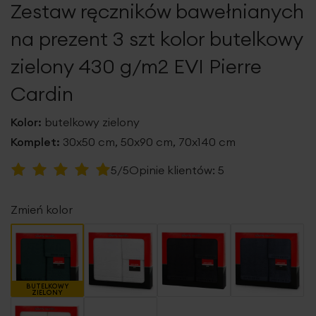
Zestaw ręczników bawełnianych
galerii
na prezent 3 szt kolor butelkowy
zielony 430 g/m2 EVI Pierre
Cardin
Kolor:
butelkowy zielony
Komplet:
30x50 cm, 50x90 cm, 70x140 cm
Ocena:
5/5
Opinie klientów:
5
100
100
% of
Zmień kolor
BUTELKOWY
ZIELONY