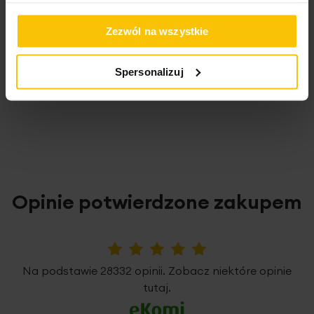
się ich puszystość i chłonność.
Zezwól na wszystkie
High-contrast mode
Spersonalizuj
To może Cię zainteresować
Opinie potwierdzone zakupem
5%
Na podstawie 28332 opinii. Zobacz niektóre opinie
tutaj.