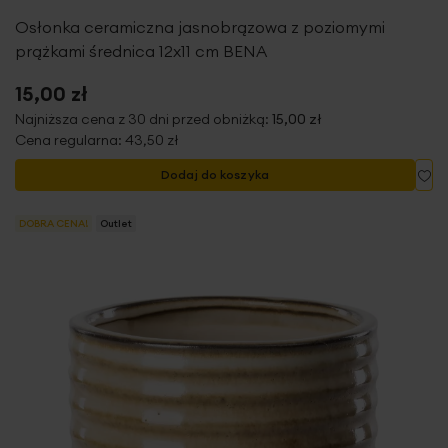
Osłonka ceramiczna jasnobrązowa z poziomymi
prążkami średnica 12x11 cm BENA
15,00 zł
Najniższa cena z 30 dni przed obniżką:
15,00 zł
Cena regularna:
43,50 zł
Do
Dodaj do koszyka
DOBRA CENA!
Outlet