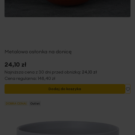
Metalowa osłonka na donicę
24,10 zł
Najniższa cena z 30 dni przed obniżką:
24,10 zł
Cena regularna:
148,40 zł
Do
Dodaj do koszyka
DOBRA CENA!
Outlet