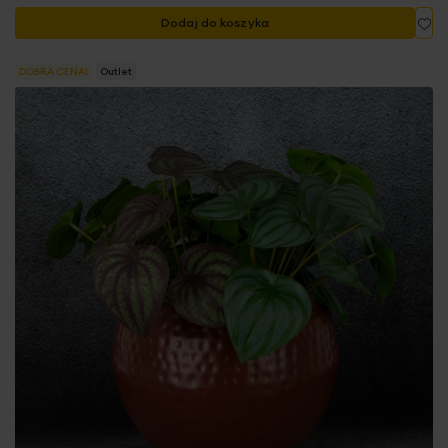
Do
Dodaj do koszyka
DOBRA CENA!
Outlet