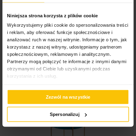
średnica 18x15 cm MILI 4
Niniejsza strona korzysta z plików cookie
36,70 zł
Wykorzystujemy pliki cookie do spersonalizowania treści
Najniższa cena z 30 dni przed obniżką:
36,70 zł
i reklam, aby oferować funkcje społecznościowe i
Cena regularna:
106,30 zł
analizować ruch w naszej witrynie. Informacje o tym, jak
Do
Dodaj do koszyka
korzystasz z naszej witryny, udostępniamy partnerom
społecznościowym, reklamowym i analitycznym.
DOBRA CENA!
Outlet
Partnerzy mogą połączyć te informacje z innymi danymi
otrzymanymi od Ciebie lub uzyskanymi podczas
korzystania z ich usług.
Zezwól na wszystkie
Spersonalizuj