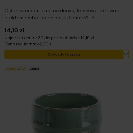
Osłonka ceramiczna na donicę kremowo-różowa z
efektem ombre średnica 14x11 cm EVITA
14,10 zł
Najniższa cena z 30 dni przed obniżką:
14,10 zł
Cena regularna:
62,50 zł
Do
Dodaj do koszyka
DOBRA CENA!
Outlet