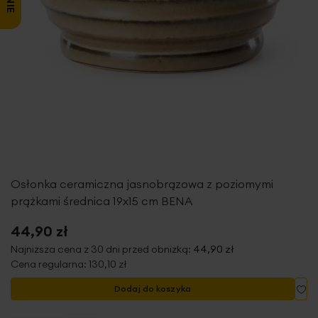
Osłonka ceramiczna jasnobrązowa z poziomymi
prążkami średnica 19x15 cm BENA
44,90 zł
Najniższa cena z 30 dni przed obniżką:
44,90 zł
Cena regularna:
130,10 zł
Do
Dodaj do koszyka