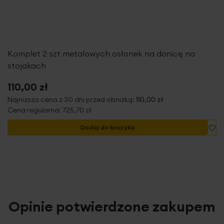
Komplet 2 szt metalowych osłonek na donicę na
stojakach
110,00 zł
Najniższa cena z 30 dni przed obniżką:
110,00 zł
Cena regularna:
725,70 zł
Do
Dodaj do koszyka
Opinie potwierdzone zakupem