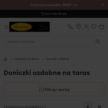
×
Trzecia poszewka -90%* >>>
Zamów do 12:00
- wysyłka tego samego dnia
Dekoracje do domu
Doniczki ozdobne
Doniczki ozdobne na taras
Filtruj i sortuj
Znalezione produkty:
13