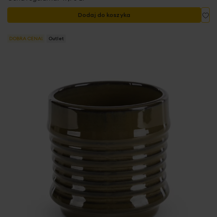
Do
Dodaj do koszyka
DOBRA CENA!
Outlet