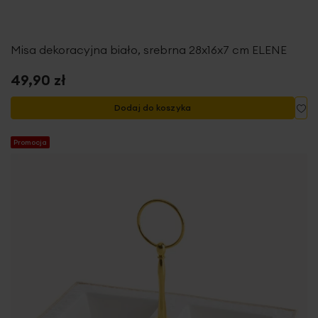
Misa dekoracyjna biało, srebrna 28x16x7 cm ELENE
49,90 zł
Do
Dodaj do koszyka
Promocja