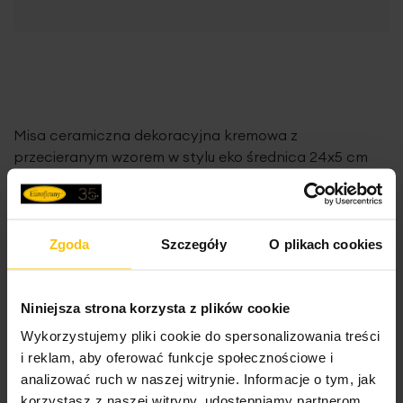
Misa ceramiczna dekoracyjna kremowa z
przecieranym wzorem w stylu eko średnica 24x5 cm
AVRIL
52,42 zł
-25%
Najniższa cena z 30 dni przed obniżką:
69,90 zł
Zgoda
Szczegóły
O plikach cookies
Cena regularna:
69,90 zł
Do
Dodaj do koszyka
Niniejsza strona korzysta z plików cookie
Wykorzystujemy pliki cookie do spersonalizowania treści
Promocja
i reklam, aby oferować funkcje społecznościowe i
analizować ruch w naszej witrynie. Informacje o tym, jak
korzystasz z naszej witryny, udostępniamy partnerom