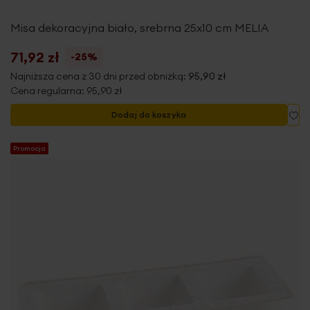
Misa dekoracyjna biało, srebrna 25x10 cm MELIA
71,92 zł
-25%
Najniższa cena z 30 dni przed obniżką:
95,90 zł
Cena regularna:
95,90 zł
Do
Dodaj do koszyka
Promocja