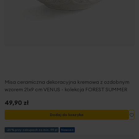
Misa ceramiczna dekoracyjna kremowa z ozdobnym
wzorem 21x9 cm VENUS - kolekcja FOREST SUMMER
49,90 zł
Do
Dodaj do koszyka
-20% przy zakupach za min. 99 zł
Nowość