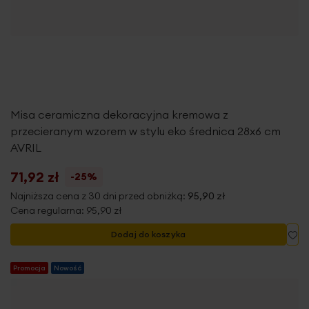
Misa ceramiczna dekoracyjna kremowa z
przecieranym wzorem w stylu eko średnica 28x6 cm
AVRIL
71,92 zł
-25%
Najniższa cena z 30 dni przed obniżką:
95,90 zł
Cena regularna:
95,90 zł
Do
Dodaj do koszyka
Promocja
Nowość