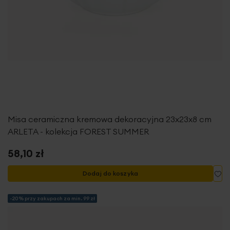
Misa ceramiczna kremowa dekoracyjna 23x23x8 cm
ARLETA - kolekcja FOREST SUMMER
58,10 zł
Do
Dodaj do koszyka
-20% przy zakupach za min. 99 zł