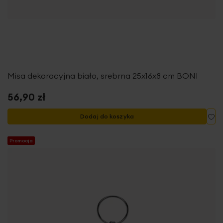
Misa dekoracyjna biało, srebrna 25x16x8 cm BONI
56,90 zł
Do
Dodaj do koszyka
Promocja