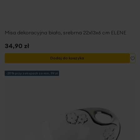
Misa dekoracyjna biało, srebrna 22x13x6 cm ELENE
34,90 zł
Do
Dodaj do koszyka
-20% przy zakupach za min. 99 zł