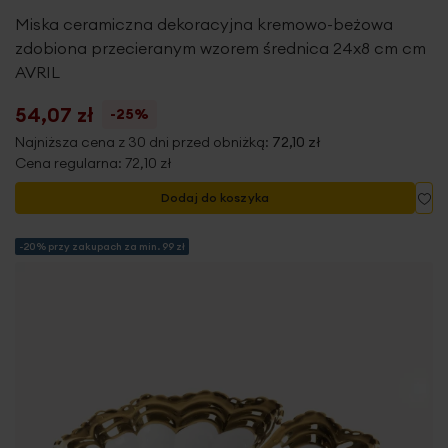
Miska ceramiczna dekoracyjna kremowo-beżowa
zdobiona przecieranym wzorem średnica 24x8 cm cm
AVRIL
54,07 zł
-25%
Najniższa cena z 30 dni przed obniżką:
72,10 zł
Cena regularna:
72,10 zł
Do
Dodaj do koszyka
-20% przy zakupach za min. 99 zł