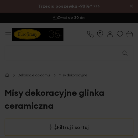
×
Trzecia poszewka -90%* >>>
Zwrot
do 30 dni
Dekoracje do domu
Misy dekoracyjne
Misy dekoracyjne glinka
ceramiczna
Filtruj i sortuj