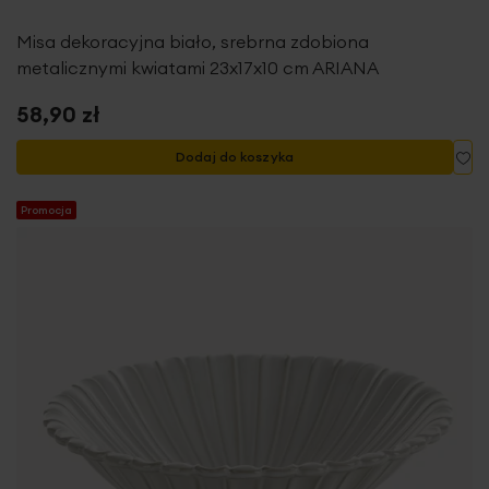
Misa dekoracyjna biało, srebrna zdobiona
metalicznymi kwiatami 23x17x10 cm ARIANA
58,90 zł
Do
Dodaj do koszyka
Promocja