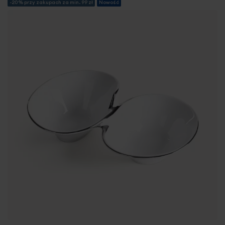
-20% przy zakupach za min. 99 zł
Nowość