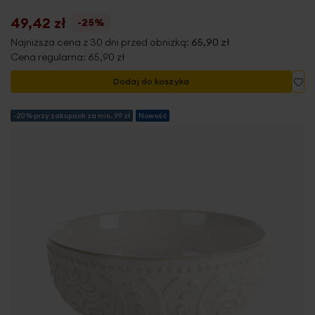
49,42 zł
-25%
Najniższa cena z 30 dni przed obniżką:
65,90 zł
Cena regularna:
65,90 zł
Do
Dodaj do koszyka
-20% przy zakupach za min. 99 zł
Nowość