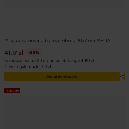
Misa dekoracyjna biało, srebrna 20x9 cm MELIA
41,17 zł
-25%
Najniższa cena z 30 dni przed obniżką:
54,90 zł
Cena regularna:
54,90 zł
Do
Dodaj do koszyka
Promocja