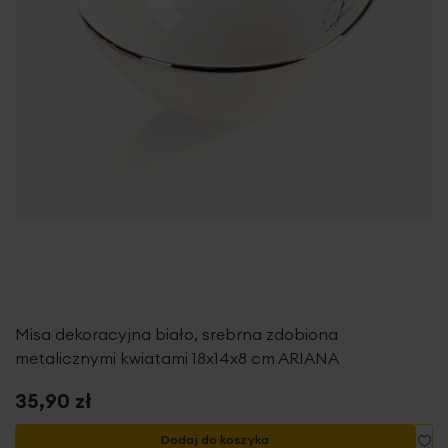
Misa dekoracyjna biało, srebrna zdobiona
metalicznymi kwiatami 18x14x8 cm ARIANA
35,90 zł
Do
Dodaj do koszyka