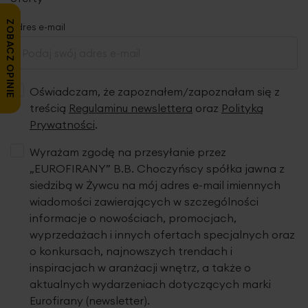
ZOBACZ OPINIE
Adres e-mail
Oświadczam, że zapoznałem/zapoznałam się z
treścią
Regulaminu newslettera
oraz
Polityką
Prywatności
.
Wyrażam zgodę na przesyłanie przez
„EUROFIRANY” B.B. Choczyńscy spółka jawna z
siedzibą w Żywcu na mój adres e-mail imiennych
wiadomości zawierających w szczególności
informacje o nowościach, promocjach,
wyprzedażach i innych ofertach specjalnych oraz
o konkursach, najnowszych trendach i
inspiracjach w aranżacji wnętrz, a także o
aktualnych wydarzeniach dotyczących marki
Eurofirany (newsletter).