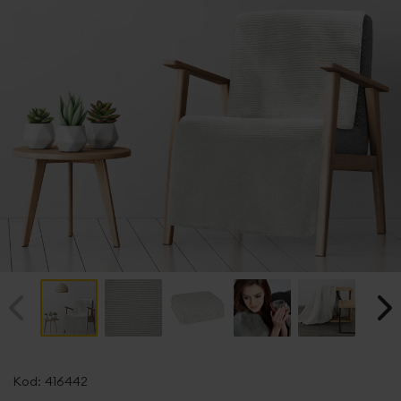
Przejdź
na
Kod:
416442
początek