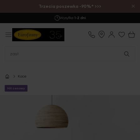
×
Trzecia poszewka -90%* >>>
Wysyłka
1-2 dni
Koce
Hit cenowy
Przejdź
na
koniec
galerii