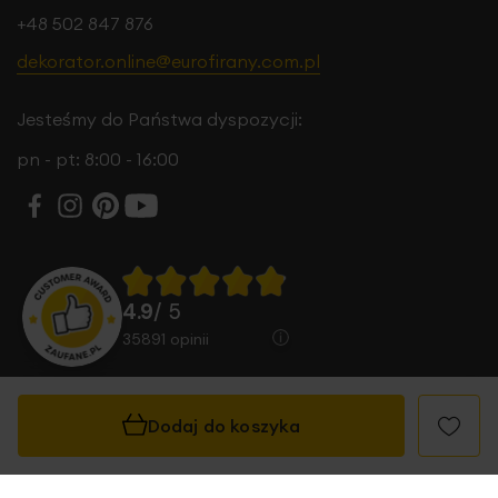
+48 502 847 876
dekorator.online@eurofirany.com.pl
Jesteśmy do Państwa dyspozycji:
pn - pt: 8:00 - 16:00
4.9
/ 5
35891
opinii
Dodaj do koszyka
© 2026 Eurofirany B.B. Choczyńscy Sp.J. Wszystkie
prawa zastrzeżone.