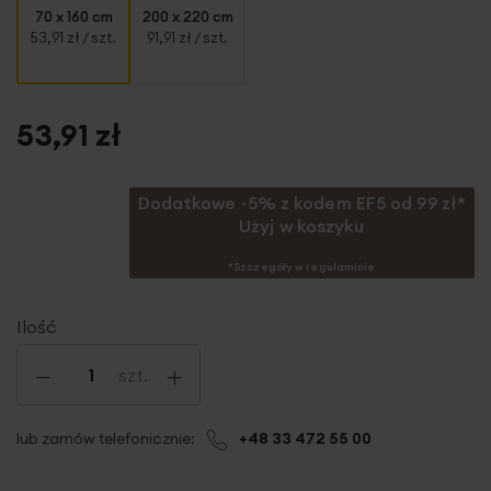
70 x 160 cm
200 x 220 cm
53,91 zł
/ szt.
91,91 zł
/ szt.
53,91 zł
Dodatkowe -5% z kodem EF5 od 99 zł*
Użyj w koszyku
*Szczegóły w regulaminie
Ilość
-
+
szt.
lub zamów telefonicznie:
+48 33 472 55 00