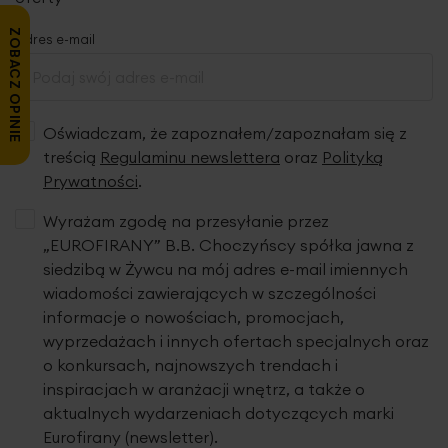
ZOBACZ OPINIE
Adres e-mail
Oświadczam, że zapoznałem/zapoznałam się z
treścią
Regulaminu newslettera
oraz
Polityką
Prywatności
.
Wyrażam zgodę na przesyłanie przez
„EUROFIRANY” B.B. Choczyńscy spółka jawna z
siedzibą w Żywcu na mój adres e-mail imiennych
wiadomości zawierających w szczególności
informacje o nowościach, promocjach,
wyprzedażach i innych ofertach specjalnych oraz
o konkursach, najnowszych trendach i
inspiracjach w aranżacji wnętrz, a także o
aktualnych wydarzeniach dotyczących marki
Eurofirany (newsletter).