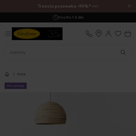
×
Trzecia poszewka -90%* >>>
Darmowa Dostawa
już od 299 zł
Koce
Hit cenowy
Przejdź
na
koniec
galerii