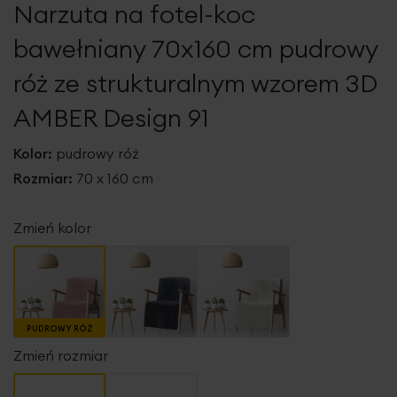
Narzuta na fotel-koc
galerii
bawełniany 70x160 cm pudrowy
róż ze strukturalnym wzorem 3D
AMBER Design 91
Kolor:
pudrowy róż
Rozmiar:
70 x 160 cm
Zmień kolor
PUDROWY RÓŻ
Zmień rozmiar