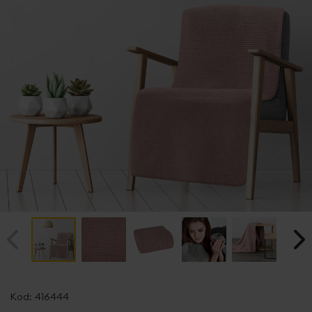
Przejdź
na
Kod:
416444
początek