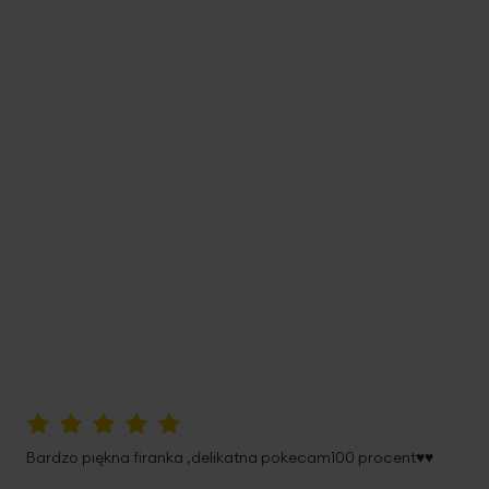
100%
Bardzo piękna firanka ,delikatna pokecam100 procent♥️♥️