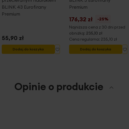
przecieranym nadrukiem
BLINK 3 Eurofirany
BLINK 43 Eurofirany
Premium
Premium
176,32 zł
-25%
Najniższa cena z 30 dni przed
obniżką:
235,10 zł
55,90 zł
Cena regularna:
235,10 zł
Dodaj
D
Dodaj do koszyka
Dodaj do koszyka
do
listy
l
życzeń
ż
Opinie o produkcie