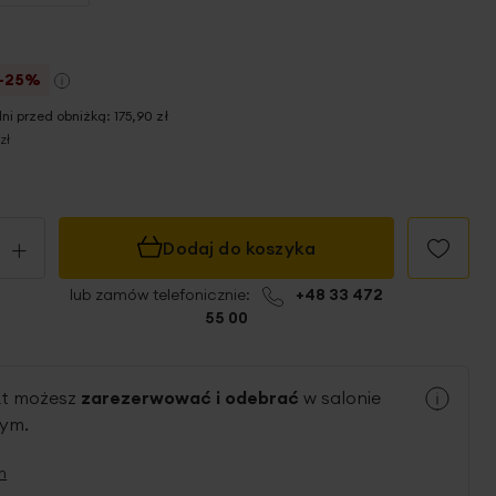
-25%
dni przed obniżką:
175,90 zł
zł
+
Dodaj do koszyka
lub zamów telefonicznie:
+48 33 472
55 00
kt możesz
zarezerwować i odebrać
w salonie
nym.
n