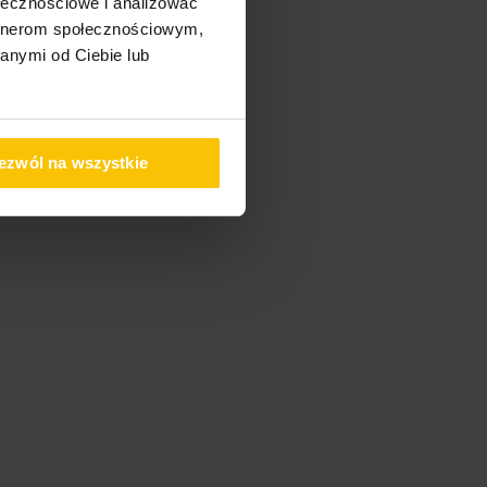
ołecznościowe i analizować
artnerom społecznościowym,
anymi od Ciebie lub
ezwól na wszystkie