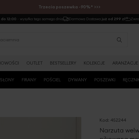
Trzecia poszewka -90%* >>>
do 12:00
- wysyłka tego samego dnia
Darmowa Dostawa
już od 299 zł
Zwr
NOWOŚCI
OUTLET
BESTSELLERY
KOLEKCJE
ARANŻACJE
SŁONY
FIRANY
POŚCIEL
DYWANY
POSZEWKI
RĘCZNI
Kod:
452244
Narzuta welw
pikowana met