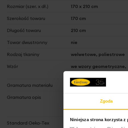
Rozmiar (szer. x dł.)
170 x 210 cm
Szerokość towaru
170 cm
Długość towaru
210 cm
Towar dwustronny
nie
Rodzaj tkaniny
welwetowe, poliestrowe
Wzór
we wzory geometryczne,
przecierane
Gramatura materiału
210 g/m²
Gramatura opis
wierzch 210 g/m2,
Zgoda
wypełnienie 120 g/m2,
spód 70 g/m2
Niniejsza strona korzysta z
Standard Oeko-Tex
tak