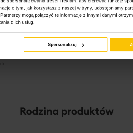
do spersonalizowania treści i reklam, aby oferować funkcje sp
ormacje o tym, jak korzystasz z naszej witryny, udostępniamy p
Partnerzy mogą połączyć te informacje z innymi danymi otrzym
nia z ich usług.
Spersonalizuj
Z
ktu
Rodzina produktów