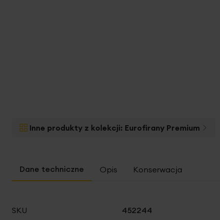
Inne produkty z kolekcji:
Eurofirany Premium
Opis
Konserwacja
Więcej
SKU
452244
informacji