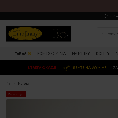
Zamów 
☀
POMIESZCZENIA
NA METRY
ROLETY
TARAS
STREFA OKAZJI
SZYTE NA WYMIAR
ZA
Narzuty
Promocja
Przejdź
na
koniec