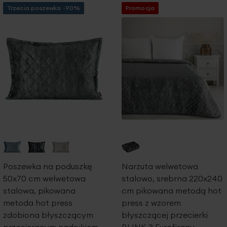
Trzecia poszewka -90%
Promocja
Poszewka na poduszkę
Narzuta welwetowa
50x70 cm welwetowa
stalowo, srebrna 220x240
stalowa, pikowana
cm pikowana metodą hot
metoda hot press
press z wzorem
zdobiona błyszczącym
błyszczącej przecierki