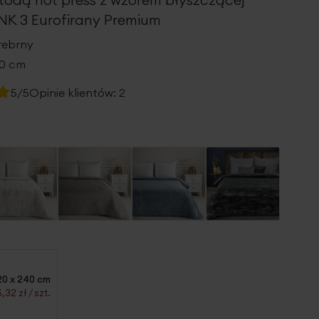
INK 3 Eurofirany Premium
rebrny
10 cm
5/5
Opinie klientów:
2
20 x 240 cm
6,32 zł
/ szt.