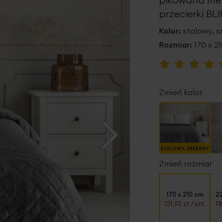
przecierki BL
Kolor:
stalowy, s
Rozmiar:
170 x 2
Ocena:
100
100
% of
Zmień kolor
STALOWY, SREBRNY
Zmień rozmiar
170 x 210 cm
2
131,92 zł
/ szt.
17