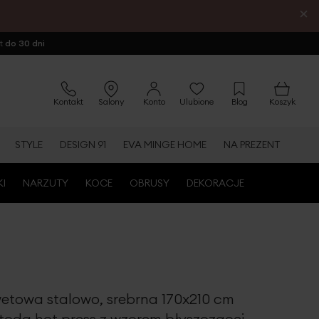
×
ot
do 30 dni
Kontakt
Salony
Konto
Ulubione
Blog
Koszyk
STYLE
DESIGN 91
EVA MINGE HOME
NA PREZENT
KI
NARZUTY
KOCE
OBRUSY
DEKORACJE
etowa stalowo, srebrna 170x210 cm
odą hot press z wzorem błyszczącej