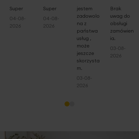
100%
100%
80%
100%
Super
Super
jestem
Brak
zadowolo
uwag do
04-08-
04-08-
na z
obsługi
2026
2026
państwa
zamówien
usług ,
ia.
może
03-08-
jeszcze
2026
skorzysta
m.
03-08-
2026