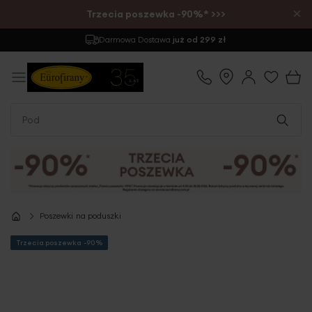
×
Trzecia poszewka -90%* >>>
Darmowa Dostawa
już od 299 zł
Poszewki na poduszki
Trzecia poszewka -90%
Przejdź
na
koniec
galerii