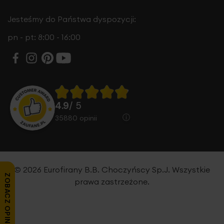
Jesteśmy do Państwa dyspozycji:
pn - pt: 8:00 - 16:00
4.9
/ 5
35880
opinii
© 2026 Eurofirany B.B. Choczyńscy Sp.J. Wszystkie
ZOBACZ OPINIE
prawa zastrzeżone.