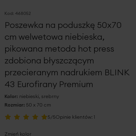
Przejdź
na
Kod:
468052
początek
Poszewka na poduszkę 50x70
galerii
cm welwetowa niebieska,
pikowana metoda hot press
zdobiona błyszczącym
przecieranym nadrukiem BLINK
43 Eurofirany Premium
Kolor:
niebieski, srebrny
Rozmiar:
50 x 70 cm
Ocena:
5/5
Opinie klientów:
1
100
100
% of
Zmień kolor