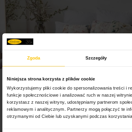
Zgoda
Szczegóły
Newsletter
Niniejsza strona korzysta z plików cookie
Wykorzystujemy pliki cookie do spersonalizowania treści i 
funkcje społecznościowe i analizować ruch w naszej witrynie
Zapisz się do newslettera i odbierz 5% rabatu na
korzystasz z naszej witryny, udostępniamy partnerom społ
pierwsze zakupy! Bądź na bieżąco, otrzymuj najlepsze
reklamowym i analitycznym. Partnerzy mogą połączyć te in
oferty
otrzymanymi od Ciebie lub uzyskanymi podczas korzystania 
Adres e-mail