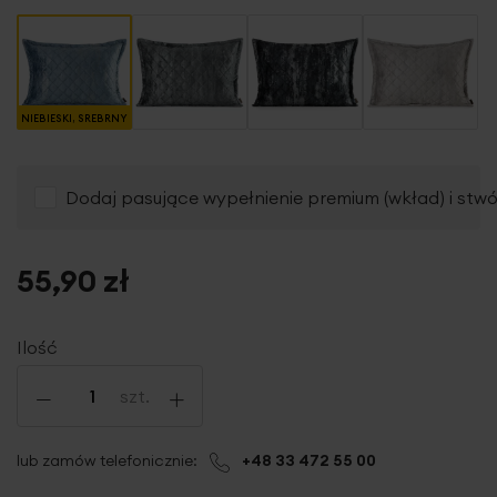
NIEBIESKI, SREBRNY
Dodaj pasujące wypełnienie premium (wkład) i stw
55,90 zł
Ilość
-
+
szt.
lub zamów telefonicznie:
+48 33 472 55 00