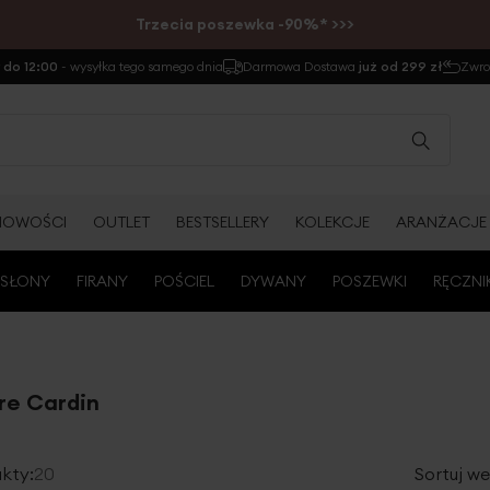
Trzecia poszewka -90%* >>>
do 12:00
- wysyłka tego samego dnia
Darmowa Dostawa
już od 299 zł
Zwr
NOWOŚCI
OUTLET
BESTSELLERY
KOLEKCJE
ARANŻACJE
SŁONY
FIRANY
POŚCIEL
DYWANY
POSZEWKI
RĘCZNI
re Cardin
kty:
20
Sortuj we