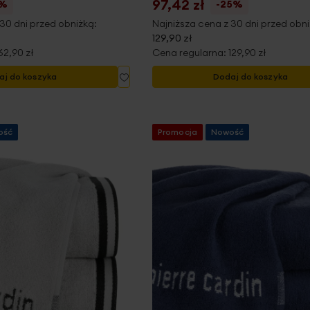
97,42 zł
5%
-25%
30 dni przed obniżką:
Najniższa cena z 30 dni przed obni
129,90 zł
62,90 zł
Cena regularna:
129,90 zł
Dodaj
aj do koszyka
Dodaj do koszyka
do
listy
życzeń
ość
Promocja
Nowość