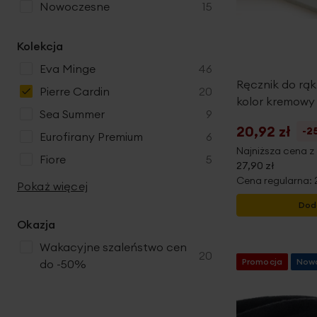
produkty
nowoczesne
15
Kolekcja
produkty
Eva Minge
46
Ręcznik do rą
produkty
Pierre Cardin
20
kolor kremowy z
produkty
Sea Summer
9
20,92 zł
-2
produkty
Eurofirany Premium
6
Najniższa cena z 
produkty
Fiore
5
27,90 zł
Cena regularna:
Pokaż więcej
Dod
Okazja
Wakacyjne szaleństwo cen
produkty
20
Promocja
Now
do -50%