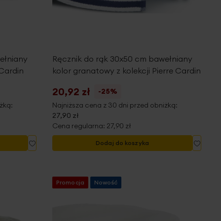
ełniany
Ręcznik do rąk 30x50 cm bawełniany
 Cardin
kolor granatowy z kolekcji Pierre Cardin
20,92 zł
-25%
żką:
Najniższa cena z 30 dni przed obniżką:
27,90 zł
Cena regularna:
27,90 zł
Dodaj
Dodaj
Dodaj do koszyka
do
do
listy
listy
życzeń
życze
Promocja
Nowość