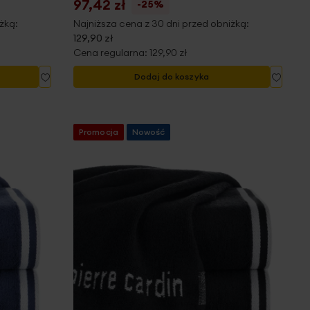
97,42 zł
-25%
żką:
Najniższa cena z 30 dni przed obniżką:
129,90 zł
Cena regularna:
129,90 zł
Dodaj
Dodaj
Dodaj do koszyka
do
do
listy
listy
życzeń
życze
Promocja
Nowość