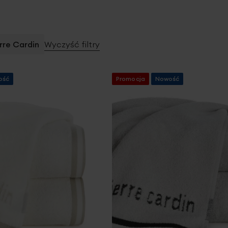
rre Cardin
Wyczyść filtry
ość
Promocja
Nowość