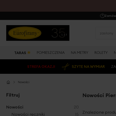
Zamów 
☀
POMIESZCZENIA
NA METRY
ROLETY
TARAS
STREFA OKAZJI
SZYTE NA WYMIAR
ZA
Nowości
Filtruj
Nowości Pier
produkty
Nowości
20
Znalezione produ
produkty
Nowości ręczniki
15