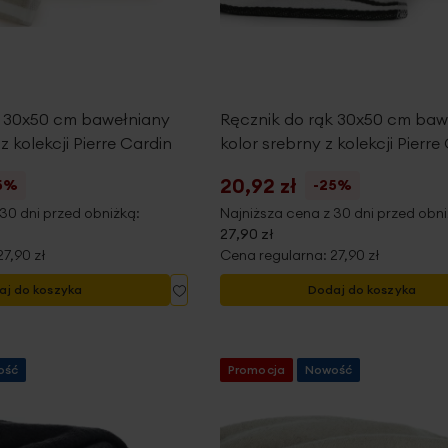
k 30x50 cm bawełniany
Ręcznik do rąk 30x50 cm baw
 kolekcji Pierre Cardin
kolor srebrny z kolekcji Pierre
20,92 zł
5%
-25%
30 dni przed obniżką:
Najniższa cena z 30 dni przed obni
27,90 zł
27,90 zł
Cena regularna:
27,90 zł
Dodaj
aj do koszyka
Dodaj do koszyka
do
listy
życzeń
ość
Promocja
Nowość