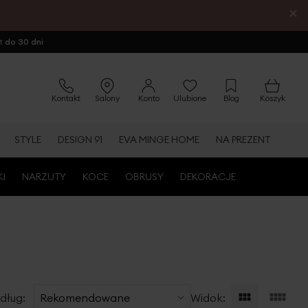
×
ot
do 30 dni
Kontakt
Salony
Konto
Ulubione
Blog
Koszyk
STYLE
DESIGN 91
EVA MINGE HOME
NA PREZENT
KI
NARZUTY
KOCE
OBRUSY
DEKORACJE
dług:
Widok: