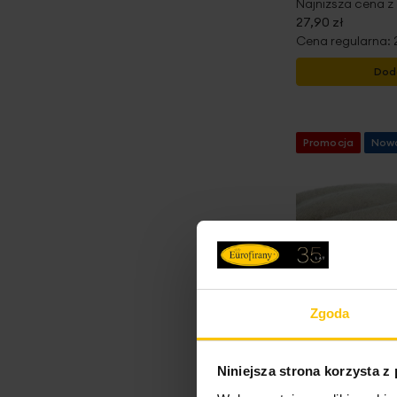
Najniższa cena z 
27,90 zł
Cena regularna:
Dod
Promocja
Now
Zgoda
Niniejsza strona korzysta z