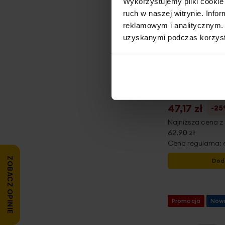
Wykorzystujemy pliki cookie 
ruch w naszej witrynie. Inf
reklamowym i analitycznym. 
uzyskanymi podczas korzysta
Ręcznik kąpie
bawełniany kol
Pierre Cardin
47,17 zł
-2
Najniższa cena z 
62,90 zł
Cena regularna:
ZOBACZ OPINIE
Dod
Promocja
Now